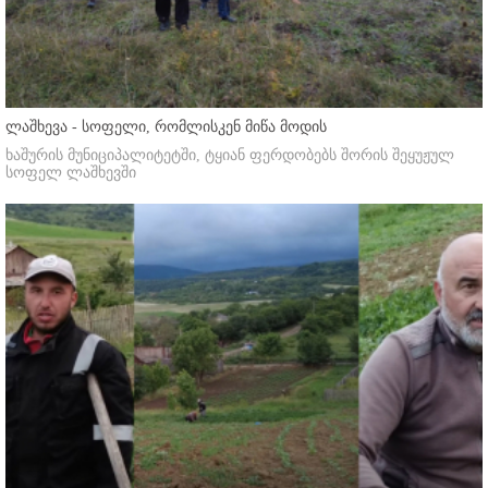
ლაშხევა - სოფელი, რომლისკენ მიწა მოდის
ხაშურის მუნიციპალიტეტში, ტყიან ფერდობებს შორის შეყუჟულ
სოფელ ლაშხევში