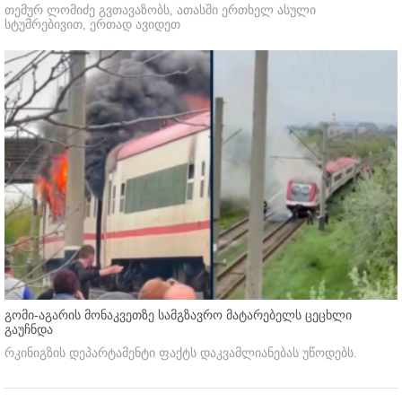
თემურ ლომიძე გვთავაზობს, ათასში ერთხელ ასული
სტუმრებივით, ერთად ავიდეთ
გომი-აგარის მონაკვეთზე სამგზავრო მატარებელს ცეცხლი
გაუჩნდა
რკინიგზის დეპარტამენტი ფაქტს დაკვამლიანებას უწოდებს.