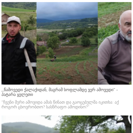
,,წამოვედი ქალაქიდან, მაგრამ სოფლამდე ვერ ამოვედი'' -
პატარა ყელეთი
"ჩვენი მერი ამოვიდა ამას წინათ და გაოცებულმა იკითხა: აქ
როგორ ცხოვრობთო? სასწრაფო ამოდისო?"