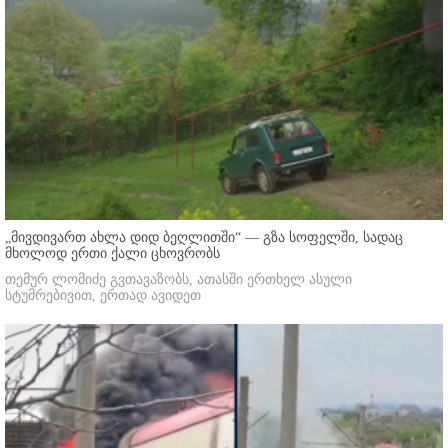
„მივდივართ ახლა დიდ ბეღლითში“ — გზა სოფელში, სადაც
მხოლოდ ერთი ქალი ცხოვრობს
თემურ ლომიძე გვთავაზობს, ათასში ერთხელ ასული
სტუმრებივით, ერთად ავიდეთ