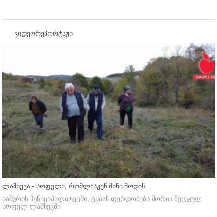
ვიდეორეპორტაჟი
ლაშხევა - სოფელი, რომლისკენ მიწა მოდის
ხაშურის მუნიციპალიტეტში, ტყიან ფერდობებს შორის შეყუჟულ
სოფელ ლაშხევში