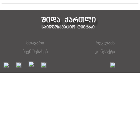
მთავარი
რეკლამა
ჩვენ შესახებ
კონტაქტი