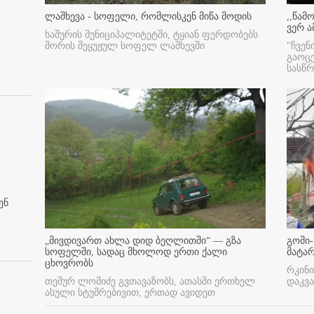
ლაშხევა - სოფელი, რომლისკენ მიწა მოდის
,,წამ
ვერ ა
ხაშურის მუნიციპალიტეტში, ტყიან ფერდობებს
შორის შეყუჟულ სოფელ ლაშხევში
"ჩვენ
გაოც
სასწ
ენ
„მივდივართ ახლა დიდ ბეღლითში“ — გზა
გომი-
სოფელში, სადაც მხოლოდ ერთი ქალი
მატა
ცხოვრობს
რკინი
თემურ ლომიძე გვთავაზობს, ათასში ერთხელ
დაკვა
ასული სტუმრებივით, ერთად ავიდეთ