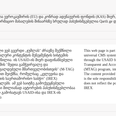
ევროკავშირის (EU) და კონრად ადენაუერის ფონდის (KAS) მიერ,
აციო მასალების შინაარსზე სრულად პასუხისმგებელია Qartli.ge დ
ი ვებ გვერდი „ჯუმლას" ძრავზე შექმნილი
This web page is part
ალური კონტენტის მენეჯმენტის სისტემის
universal CMS system
აწილია. ის USAID-ის მიერ დაფინანსებული
through the USAID f
ის "მედია გამჭვირვალე და
Transparent and Acco
შვალდებული მმართველობისთვის" (M-TAG)
(MTAG) program, im
ით შეიქმნა, რომელსაც „კვლევისა და
The content provided 
ის საერთაშორისო საბჭო" (IREX)
is the sole responsibil
ლებს. ამ ვებ საიტზე გამოქვეყნებული
does not reflect the 
ი მთლიანად ავტორების პასუხისმგებლობაა
IREX.
რ გამოხატავს USAID-ისა და IREX-ის
ს.