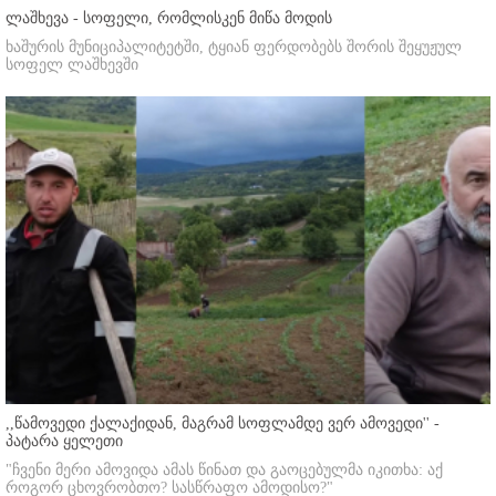
ლაშხევა - სოფელი, რომლისკენ მიწა მოდის
ხაშურის მუნიციპალიტეტში, ტყიან ფერდობებს შორის შეყუჟულ
სოფელ ლაშხევში
,,წამოვედი ქალაქიდან, მაგრამ სოფლამდე ვერ ამოვედი'' -
პატარა ყელეთი
"ჩვენი მერი ამოვიდა ამას წინათ და გაოცებულმა იკითხა: აქ
როგორ ცხოვრობთო? სასწრაფო ამოდისო?"