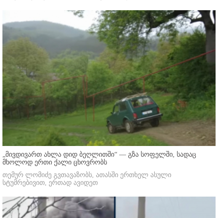
„მივდივართ ახლა დიდ ბეღლითში“ — გზა სოფელში, სადაც
მხოლოდ ერთი ქალი ცხოვრობს
თემურ ლომიძე გვთავაზობს, ათასში ერთხელ ასული
სტუმრებივით, ერთად ავიდეთ