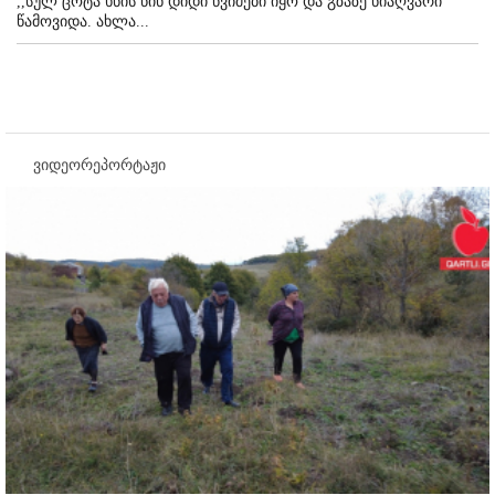
,,სულ ცოტა ხნის წინ დიდი წვიმები იყო და გზაზე ნიაღვარი
წამოვიდა. ახლა...
ვიდეორეპორტაჟი