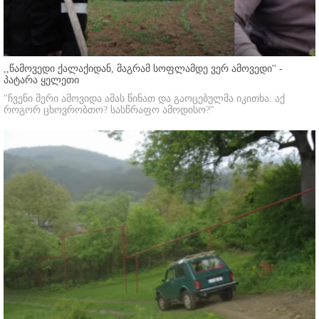
,,წამოვედი ქალაქიდან, მაგრამ სოფლამდე ვერ ამოვედი'' -
პატარა ყელეთი
"ჩვენი მერი ამოვიდა ამას წინათ და გაოცებულმა იკითხა: აქ
როგორ ცხოვრობთო? სასწრაფო ამოდისო?"