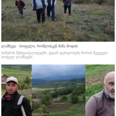
ლაშხევა - სოფელი, რომლისკენ მიწა მოდის
ხაშურის მუნიციპალიტეტში, ტყიან ფერდობებს შორის შეყუჟულ
სოფელ ლაშხევში