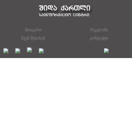
მთავარი
რეკლამა
ჩვენ შესახებ
კონტაქტი