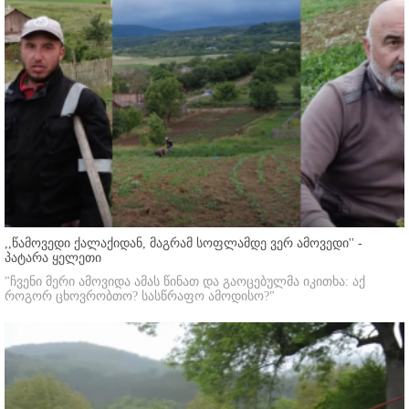
,,წამოვედი ქალაქიდან, მაგრამ სოფლამდე ვერ ამოვედი'' -
პატარა ყელეთი
"ჩვენი მერი ამოვიდა ამას წინათ და გაოცებულმა იკითხა: აქ
როგორ ცხოვრობთო? სასწრაფო ამოდისო?"