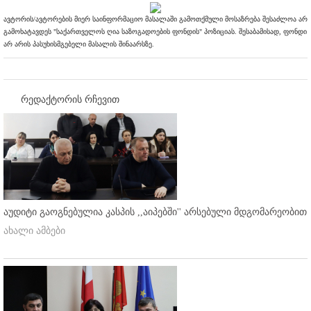
ავტორის/ავტორების მიერ საინფორმაციო მასალაში გამოთქმული მოსაზრება შესაძლოა არ
გამოხატავდეს "საქართველოს ღია საზოგადოების ფონდის" პოზიციას. შესაბამისად, ფონდი
არ არის პასუხისმგებელი მასალის შინაარსზე.
რედაქტორის რჩევით
აუდიტი გაოგნებულია კასპის ,,აიპებში'' არსებული მდგომარეობით
ახალი ამბები