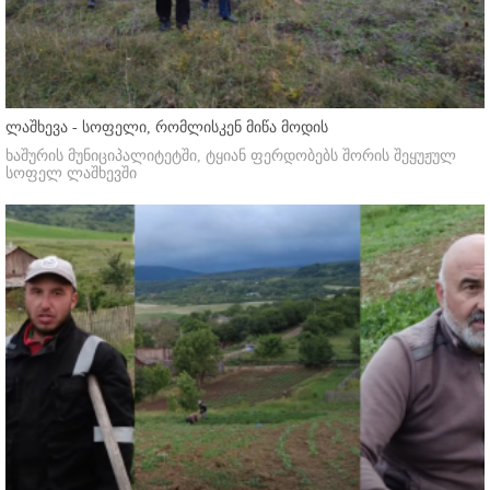
ლაშხევა - სოფელი, რომლისკენ მიწა მოდის
ხაშურის მუნიციპალიტეტში, ტყიან ფერდობებს შორის შეყუჟულ
სოფელ ლაშხევში