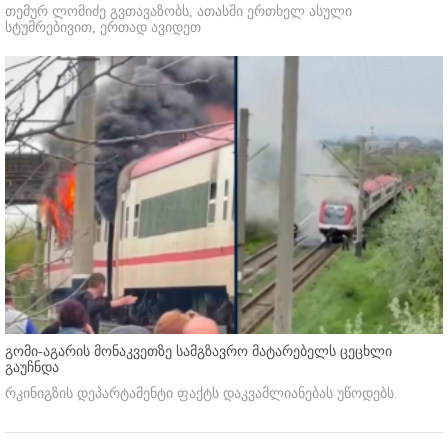
თემურ ლომიძე გვთავაზობს, ათასში ერთხელ ასული
სტუმრებივით, ერთად ავიდეთ
გომი-აგარის მონაკვეთზე სამგზავრო მატარებელს ცეცხლი
გაუჩნდა
რკინიგზის დეპარტამენტი ფაქტს დაკვამლიანებას უწოდებს.