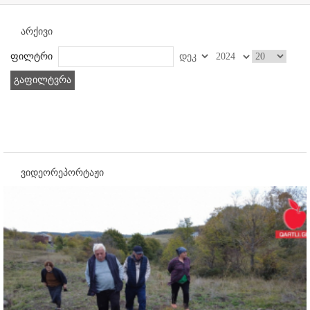
არქივი
ფილტრი
გაფილტვრა
ვიდეორეპორტაჟი