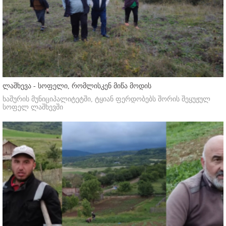
ლაშხევა - სოფელი, რომლისკენ მიწა მოდის
ხაშურის მუნიციპალიტეტში, ტყიან ფერდობებს შორის შეყუჟულ
სოფელ ლაშხევში