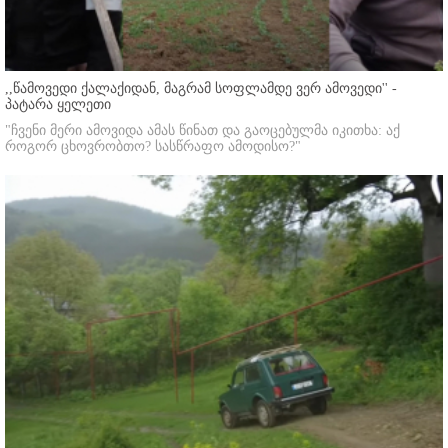
,,წამოვედი ქალაქიდან, მაგრამ სოფლამდე ვერ ამოვედი'' -
პატარა ყელეთი
"ჩვენი მერი ამოვიდა ამას წინათ და გაოცებულმა იკითხა: აქ
როგორ ცხოვრობთო? სასწრაფო ამოდისო?"