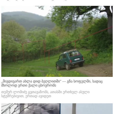
„მივდივართ ახლა დიდ ბეღლითში“ — გზა სოფელში, სადაც
მხოლოდ ერთი ქალი ცხოვრობს
თემურ ლომიძე გვთავაზობს, ათასში ერთხელ ასული
სტუმრებივით, ერთად ავიდეთ