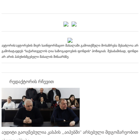
ავტორის/ავტორების მიერ საინფორმაციო მასალაში გამოთქმული მოსაზრება შესაძლოა არ
გამოხატავდეს "საქართველოს ღია საზოგადოების ფონდის" პოზიციას. შესაბამისად, ფონდი
არ არის პასუხისმგებელი მასალის შინაარსზე.
რედაქტორის რჩევით
აუდიტი გაოგნებულია კასპის ,,აიპებში'' არსებული მდგომარეობით