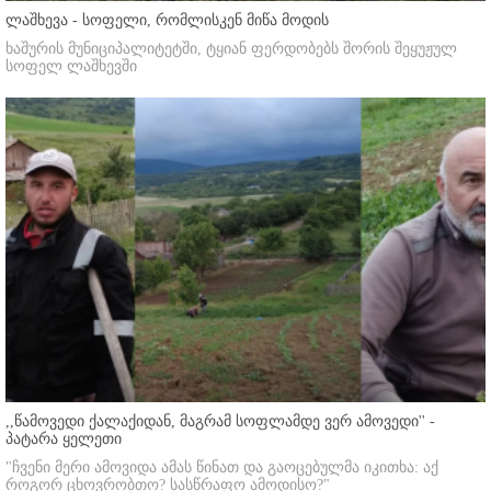
ლაშხევა - სოფელი, რომლისკენ მიწა მოდის
ხაშურის მუნიციპალიტეტში, ტყიან ფერდობებს შორის შეყუჟულ
სოფელ ლაშხევში
,,წამოვედი ქალაქიდან, მაგრამ სოფლამდე ვერ ამოვედი'' -
პატარა ყელეთი
"ჩვენი მერი ამოვიდა ამას წინათ და გაოცებულმა იკითხა: აქ
როგორ ცხოვრობთო? სასწრაფო ამოდისო?"