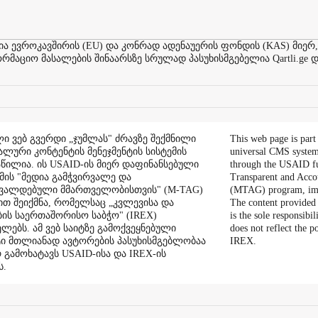
ევროკავშირის (EU) და კონრად ადენაუერის ფონდის (KAS) მიერ,
აციო მასალების შინაარსზე სრულად პასუხისმგებელია Qartli.ge დ
ი ვებ გვერდი „ჯუმლას" ძრავზე შექმნილი
This web page is part
ალური კონტენტის მენეჯმენტის სისტემის
universal CMS system
აწილია. ის USAID-ის მიერ დაფინანსებული
through the USAID f
ის "მედია გამჭვირვალე და
Transparent and Acco
შვალდებული მმართველობისთვის" (M-TAG)
(MTAG) program, im
ით შეიქმნა, რომელსაც „კვლევისა და
The content provided 
ის საერთაშორისო საბჭო" (IREX)
is the sole responsibil
ლებს. ამ ვებ საიტზე გამოქვეყნებული
does not reflect the 
ი მთლიანად ავტორების პასუხისმგებლობაა
IREX.
რ გამოხატავს USAID-ისა და IREX-ის
ს.