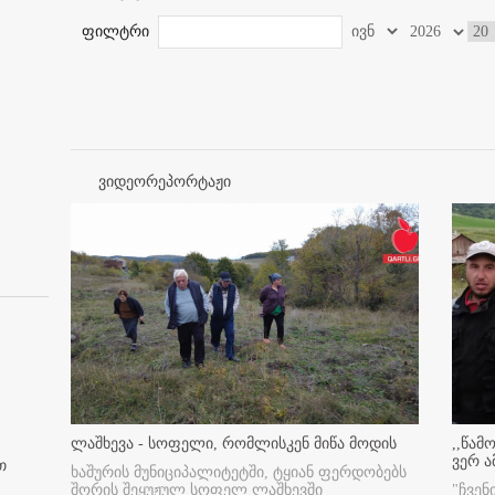
ფილტრი
ვიდეორეპორტაჟი
ლაშხევა - სოფელი, რომლისკენ მიწა მოდის
,,წამ
ვერ ა
თ
ხაშურის მუნიციპალიტეტში, ტყიან ფერდობებს
შორის შეყუჟულ სოფელ ლაშხევში
"ჩვენ