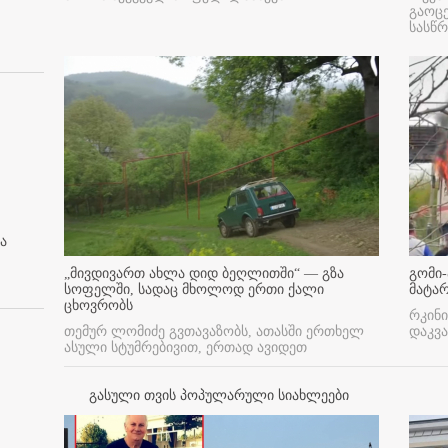
გაოც
სასწ
ა
„მივდივართ ახლა დიდ ბეღლითში“ — გზა
გომი-
სოფელში, სადაც მხოლოდ ერთი ქალი
მატა
ცხოვრობს
რკინი
თემურ ლომიძე გვთავაზობს, ათასში ერთხელ
დაკვა
ასული სტუმრებივით, ერთად ავიდეთ
გასული თვის პოპულარული სიახლეები