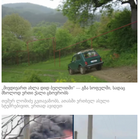
„მივდივართ ახლა დიდ ბეღლითში“ — გზა სოფელში, სადაც
მხოლოდ ერთი ქალი ცხოვრობს
თემურ ლომიძე გვთავაზობს, ათასში ერთხელ ასული
სტუმრებივით, ერთად ავიდეთ