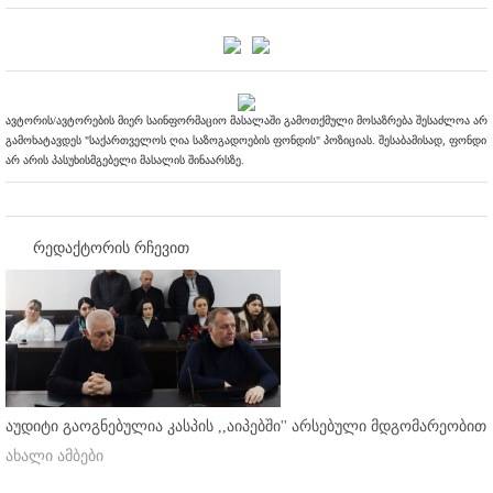
ავტორის/ავტორების მიერ საინფორმაციო მასალაში გამოთქმული მოსაზრება შესაძლოა არ
გამოხატავდეს "საქართველოს ღია საზოგადოების ფონდის" პოზიციას. შესაბამისად, ფონდი
არ არის პასუხისმგებელი მასალის შინაარსზე.
რედაქტორის რჩევით
აუდიტი გაოგნებულია კასპის ,,აიპებში'' არსებული მდგომარეობით
ახალი ამბები