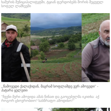
ხაშურის მუნიციპალიტეტში, ტყიან ფერდობებს შორის შეყუჟულ
სოფელ ლაშხევში
,,წამოვედი ქალაქიდან, მაგრამ სოფლამდე ვერ ამოვედი'' -
პატარა ყელეთი
"ჩვენი მერი ამოვიდა ამას წინათ და გაოცებულმა იკითხა: აქ
როგორ ცხოვრობთო? სასწრაფო ამოდისო?"