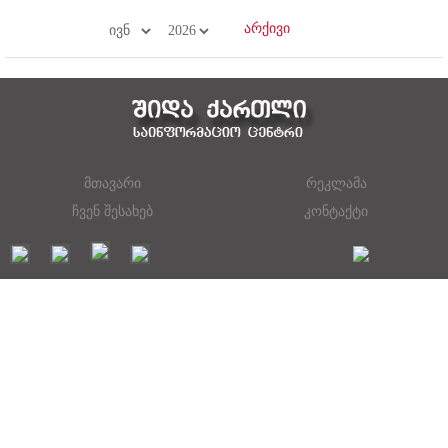
მთავარი
რეკლამა
ჩვენ შესახებ
კონტაქტი