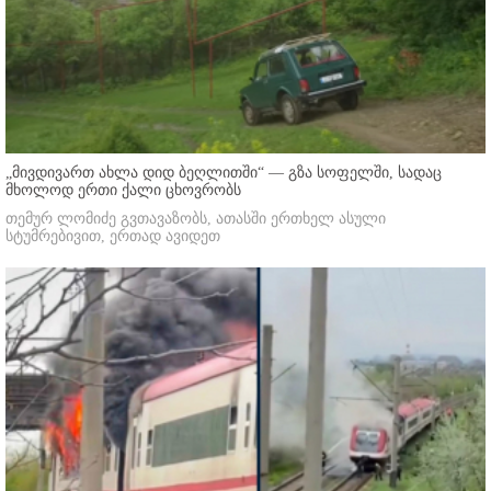
„მივდივართ ახლა დიდ ბეღლითში“ — გზა სოფელში, სადაც
მხოლოდ ერთი ქალი ცხოვრობს
თემურ ლომიძე გვთავაზობს, ათასში ერთხელ ასული
სტუმრებივით, ერთად ავიდეთ