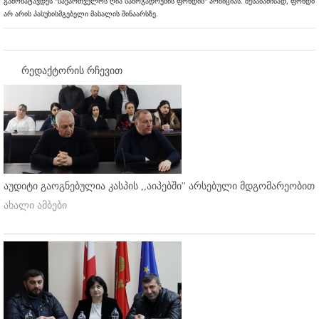
გამოხატავდეს "საქართველოს ღია საზოგადოების ფონდის" პოზიციას. შესაბამისად, ფონდი
არ არის პასუხისმგებელი მასალის შინაარსზე.
რედაქტორის რჩევით
აუდიტი გაოგნებულია კასპის ,,აიპებში'' არსებული მდგომარეობით
ახალი ამბები