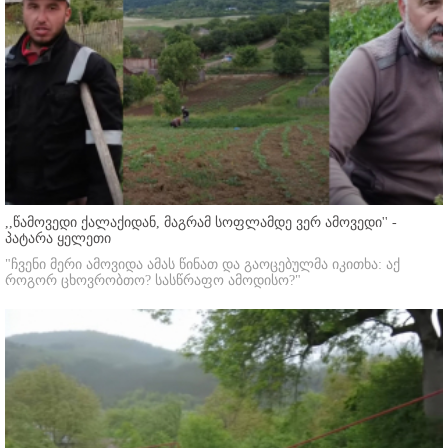
,,წამოვედი ქალაქიდან, მაგრამ სოფლამდე ვერ ამოვედი'' -
პატარა ყელეთი
"ჩვენი მერი ამოვიდა ამას წინათ და გაოცებულმა იკითხა: აქ
როგორ ცხოვრობთო? სასწრაფო ამოდისო?"