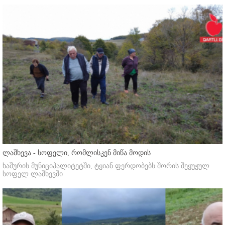
ლაშხევა - სოფელი, რომლისკენ მიწა მოდის
ხაშურის მუნიციპალიტეტში, ტყიან ფერდობებს შორის შეყუჟულ
სოფელ ლაშხევში