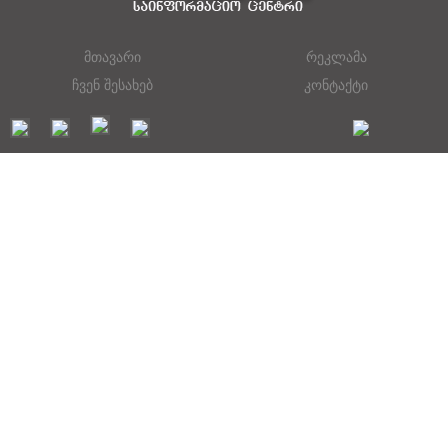
მთავარი
რეკლამა
ჩვენ შესახებ
კონტაქტი