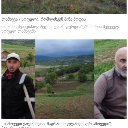
ლაშხევა - სოფელი, რომლისკენ მიწა მოდის
ხაშურის მუნიციპალიტეტში, ტყიან ფერდობებს შორის შეყუჟულ
სოფელ ლაშხევში
,,წამოვედი ქალაქიდან, მაგრამ სოფლამდე ვერ ამოვედი'' -