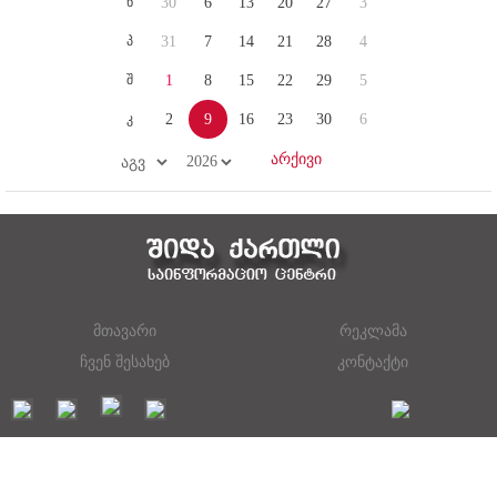
ხ
30
6
13
20
27
3
პ
31
7
14
21
28
4
შ
1
8
15
22
29
5
კ
2
9
16
23
30
6
მთავარი
რეკლამა
ჩვენ შესახებ
კონტაქტი