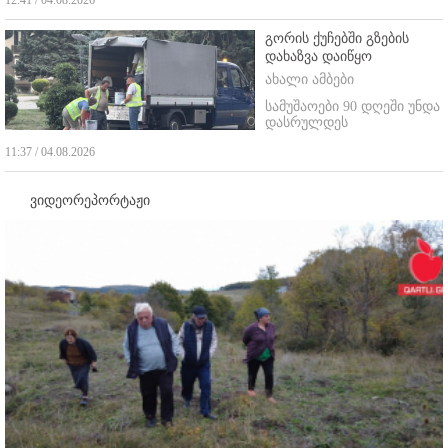
გორის ქუჩებში გზების
დახაზვა დაიწყო
ახალი ამბები
სამუშაოები 90 დღეში უნდა
დასრულდეს
11:37 / 04.08.2026
ვიდეორეპორტაჟი