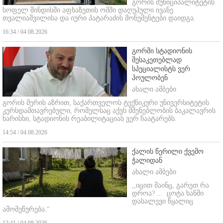
გორის მუნიციპალიტეტის
სოფელ შინდისში აფხაზეთის ომში დაღუპული ივანე
თვალიაშვილისა და იური პატარაძის მონუმენტები დაიდგა.
16:34 / 04.08.2026
გორში სტადიონის
შესაკეთებლად
სპეციალისტს ვერ
პოულობენ
ახალი ამბები
გორის მერის აზრით, საქართველოს ტექნიკური უნივერსიტეტის
კურსდამთავრებული, რომელსაც აქვს მშენებლობის ბაკალავრის
ხარისხი, სტადიონის რეაბილიტაციას ვერ ჩაატარებს.
14:54 / 04.08.2026
ქალის წერილი ქვემო
ჭალიდან
ახალი ამბები
,,იცით მაინც, გარეთ რა
დროა? ...
ცოტა ხანში
დასალევი წყალიც
ამომეწურება."
12:41 / 04.08.2026