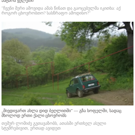
პატარა ყელეთი
"ჩვენი მერი ამოვიდა ამას წინათ და გაოცებულმა იკითხა: აქ
როგორ ცხოვრობთო? სასწრაფო ამოდისო?"
„მივდივართ ახლა დიდ ბეღლითში“ — გზა სოფელში, სადაც
მხოლოდ ერთი ქალი ცხოვრობს
თემურ ლომიძე გვთავაზობს, ათასში ერთხელ ასული
სტუმრებივით, ერთად ავიდეთ