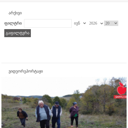
არქივი
ფილტრი
გაფილტვრა
ვიდეორეპორტაჟი