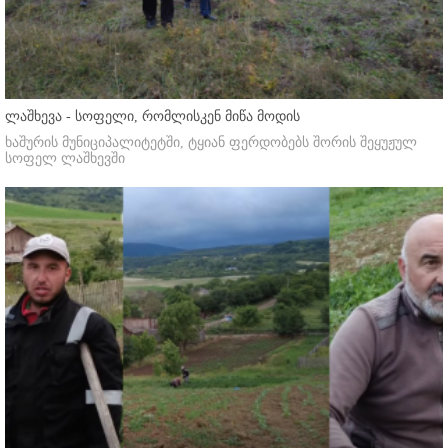
ლაშხევა - სოფელი, რომლისკენ მიწა მოდის
ხაშურის მუნიციპალიტეტში, ტყიან ფერდობებს შორის შეყუჟულ
სოფელ ლაშხევში