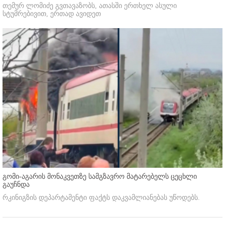
თემურ ლომიძე გვთავაზობს, ათასში ერთხელ ასული
სტუმრებივით, ერთად ავიდეთ
გომი-აგარის მონაკვეთზე სამგზავრო მატარებელს ცეცხლი
გაუჩნდა
რკინიგზის დეპარტამენტი ფაქტს დაკვამლიანებას უწოდებს.