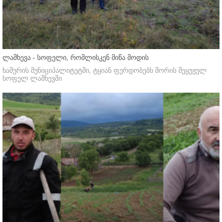
ლაშხევა - სოფელი, რომლისკენ მიწა მოდის
ხაშურის მუნიციპალიტეტში, ტყიან ფერდობებს შორის შეყუჟულ
სოფელ ლაშხევში