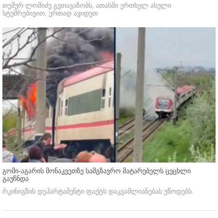
თემურ ლომიძე გვთავაზობს, ათასში ერთხელ ასული
სტუმრებივით, ერთად ავიდეთ
გომი-აგარის მონაკვეთზე სამგზავრო მატარებელს ცეცხლი
გაუჩნდა
რკინიგზის დეპარტამენტი ფაქტს დაკვამლიანებას უწოდებს.