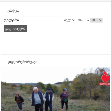
არქივი
ფილტრი
გაფილტვრა
ვიდეორეპორტაჟი