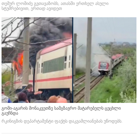
თემურ ლომიძე გვთავაზობს, ათასში ერთხელ ასული
სტუმრებივით, ერთად ავიდეთ
გომი-აგარის მონაკვეთზე სამგზავრო მატარებელს ცეცხლი
გაუჩნდა
რკინიგზის დეპარტამენტი ფაქტს დაკვამლიანებას უწოდებს.