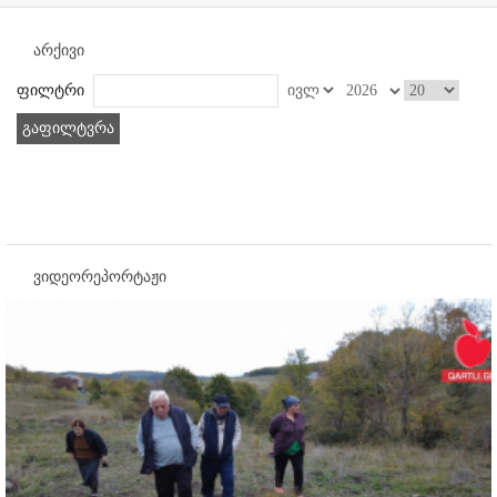
არქივი
ფილტრი
გაფილტვრა
ვიდეორეპორტაჟი