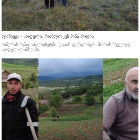
ლაშხევა - სოფელი, რომლისკენ მიწა მოდის
ხაშურის მუნიციპალიტეტში, ტყიან ფერდობებს შორის შეყუჟულ
სოფელ ლაშხევში