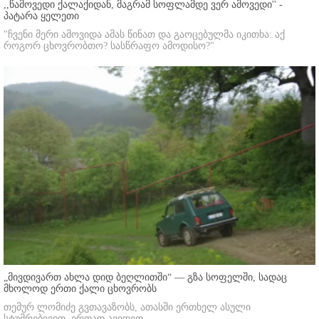
,,წამოვედი ქალაქიდან, მაგრამ სოფლამდე ვერ ამოვედი'' -
პატარა ყელეთი
"ჩვენი მერი ამოვიდა ამას წინათ და გაოცებულმა იკითხა: აქ
როგორ ცხოვრობთო? სასწრაფო ამოდისო?"
„მივდივართ ახლა დიდ ბეღლითში“ — გზა სოფელში, სადაც
მხოლოდ ერთი ქალი ცხოვრობს
თემურ ლომიძე გვთავაზობს, ათასში ერთხელ ასული
სტუმრებივით, ერთად ავიდეთ