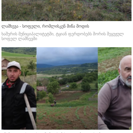
ლაშხევა - სოფელი, რომლისკენ მიწა მოდის
ხაშურის მუნიციპალიტეტში, ტყიან ფერდობებს შორის შეყუჟულ
სოფელ ლაშხევში