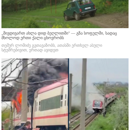
„მივდივართ ახლა დიდ ბეღლითში“ — გზა სოფელში, სადაც
მხოლოდ ერთი ქალი ცხოვრობს
თემურ ლომიძე გვთავაზობს, ათასში ერთხელ ასული
სტუმრებივით, ერთად ავიდეთ