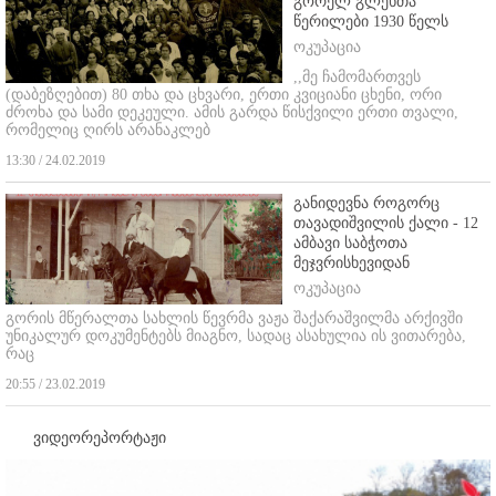
გორელ გლეხთა
წერილები 1930 წელს
ოკუპაცია
,,მე ჩამომართვეს
(დაბეზღებით) 80 თხა და ცხვარი, ერთი კვიციანი ცხენი, ორი
ძროხა და სამი დეკეული. ამის გარდა წისქვილი ერთი თვალი,
რომელიც ღირს არანაკლებ
13:30 / 24.02.2019
განიდევნა როგორც
თავადიშვილის ქალი - 12
ამბავი საბჭოთა
მეჯვრისხევიდან
ოკუპაცია
გორის მწერალთა სახლის წევრმა ვაჟა შაქარაშვილმა არქივში
უნიკალურ დოკუმენტებს მიაგნო, სადაც ასახულია ის ვითარება,
რაც
20:55 / 23.02.2019
ვიდეორეპორტაჟი