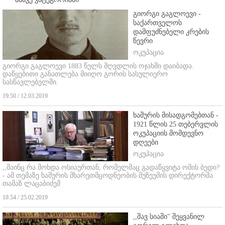
გიორგი გაგლოევი -
საქართველოს
დამფუძნებელი კრების
წევრი
ოკუპაცია
გიორგი გაგლოევი 1883 წელს მღვდლის ოჯახში დაიბადა.
დაწყებითი განათლება მიიღო გორის სასულიერო
სასწავლებელში.
19:50 / 12.03.2019
ხაშურის მისადგომებთან -
1921 წლის 25 თებერვლის
ოკუპაციის მომდევნო
დღეები
ოკუპაცია
,,მაინც რა მოხდა ოსიაურთან, რომელმაც გადაწყვიტა ომის ბედი?
- ამ თემაზე ხაშურის მხარეთმცოდნეობის მუზეუმის დირექტორმა
თამაზ ლაცაბიძემ
18:54 / 25.02.2019
,,შავ სიაში'' შეყვანილ