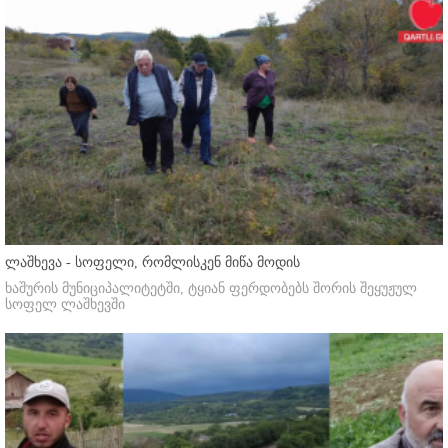
ლაშხევა - სოფელი, რომლისკენ მიწა მოდის
ხაშურის მუნიციპალიტეტში, ტყიან ფერდობებს შორის შეყუჟულ
სოფელ ლაშხევში