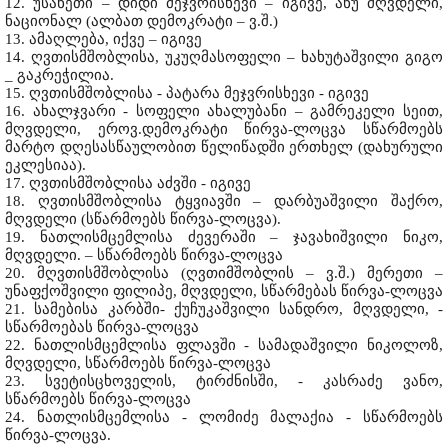
12. უსანეთი – დიდი მეჯვრისხევი – იგივე, ანუ მღვდელი,
ნაციონალ (ალბათ დემოკრატი – ვ.შ.)
13. ამაღლება, იქვე – იგივე
14. ღვთისმშობლისა, უკუღმასოფელი – ხახუტაშვილი გიგო
_ გაკრეჭილია.
15. ღვთისმშობლისა - პატარა მეჯვრისხევი - იგივე
16. ახალჯვარი - სოფელი ახალუბანი – გამრეკელი სეით,
მღვდელი, ეროვ.დემოკრატი წირვა-ლოცვა სწარმოებს
მარტო დღესასწაულობით წელიწადში ერთხელ (დახურული
ეკლესიაა).
17. ღვთისმშობლისა აძვში - იგივე
18. ღვთისმშობლისა ტყვიავში – დარბუაშვილი შაქრო,
მღვდელი (სწარმოებს წირვა-ლოცვა).
19. ნათლისმცემლისა ძევერაში – ჯავახიშვილი ნიკო,
მღვდელი. – სწარმოებს წირვა-ლოცვა
20. მღვთისმშობლისა (ღვთიმშობლის – ვ.შ.) მერეთი –
უნაფქოშვილი ფილიპე, მღვდელი, სწარმებას წირვა-ლოცვა
21. სამებისა კარბში- ქუჩუკაშვილი სანდრო, მღვდელი, -
სწარმოებას წირვა-ლოცვა
22. ნათლისმცემლისა ფლავში - სამადაშვილი ნიკოლოზ,
მღვდელი, სწარმოებს წირვა-ლოცვა
23. სვეტისცხოველის, ტირძნისში, - კასრაძე ვანო,
სწარმოებს წირვა-ლოცვა
24. ნათლისმცემლისა - ლომიძე მალაქია - სწარმოებს
წირვა-ლოცვა.