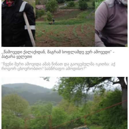
,,წამოვედი ქალაქიდან, მაგრამ სოფლამდე ვერ ამოვედი'' -
პატარა ყელეთი
"ჩვენი მერი ამოვიდა ამას წინათ და გაოცებულმა იკითხა: აქ
როგორ ცხოვრობთო? სასწრაფო ამოდისო?"