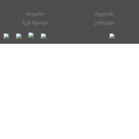
მთავარი
რეკლამა
ჩვენ შესახებ
კონტაქტი