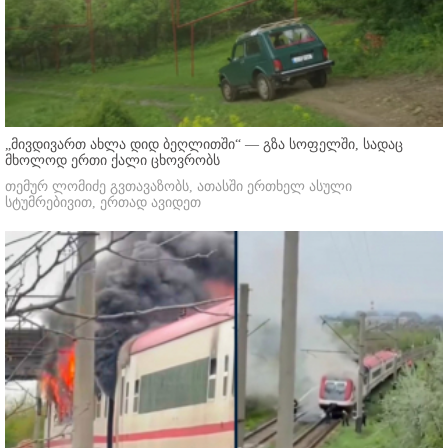
„მივდივართ ახლა დიდ ბეღლითში“ — გზა სოფელში, სადაც
მხოლოდ ერთი ქალი ცხოვრობს
თემურ ლომიძე გვთავაზობს, ათასში ერთხელ ასული
სტუმრებივით, ერთად ავიდეთ