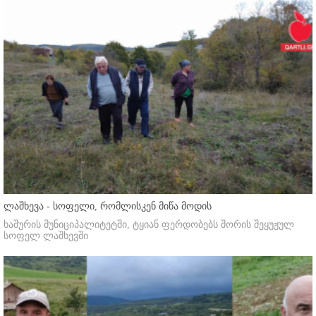
ლაშხევა - სოფელი, რომლისკენ მიწა მოდის
ხაშურის მუნიციპალიტეტში, ტყიან ფერდობებს შორის შეყუჟულ
სოფელ ლაშხევში