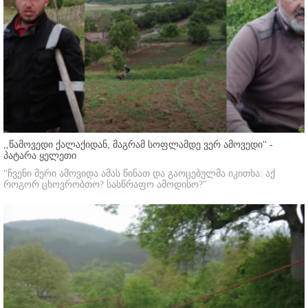
,,წამოვედი ქალაქიდან, მაგრამ სოფლამდე ვერ ამოვედი'' -
პატარა ყელეთი
"ჩვენი მერი ამოვიდა ამას წინათ და გაოცებულმა იკითხა: აქ
როგორ ცხოვრობთო? სასწრაფო ამოდისო?"