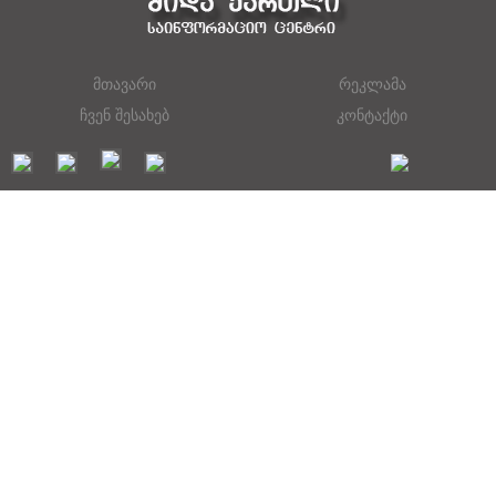
მთავარი
რეკლამა
ჩვენ შესახებ
კონტაქტი