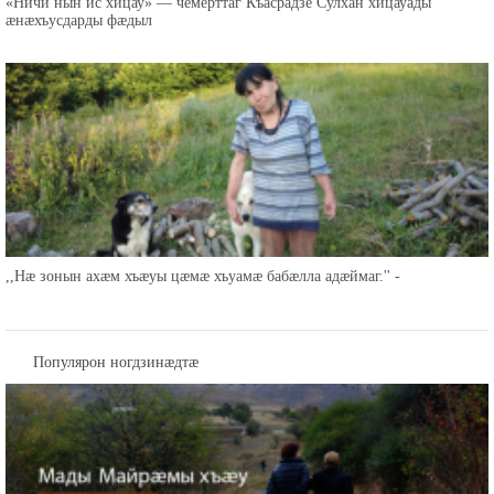
«Ничи нын ис хицау» — чемерттаг Къасрадзе Сулхан хицауады
æнæхъусдарды фæдыл
,,Нæ зонын ахæм хъæуы цæмæ хъуамæ бабæлла адæймаг.'' -
Популярон ногдзинæдтæ