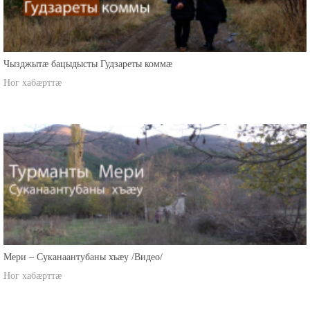
Чызджытæ бацыдысты Гудзареты коммæ
Ног хабæрттæ
Мери – Суканаантубаны хъæу /Видео/
Ног хабæрттæ