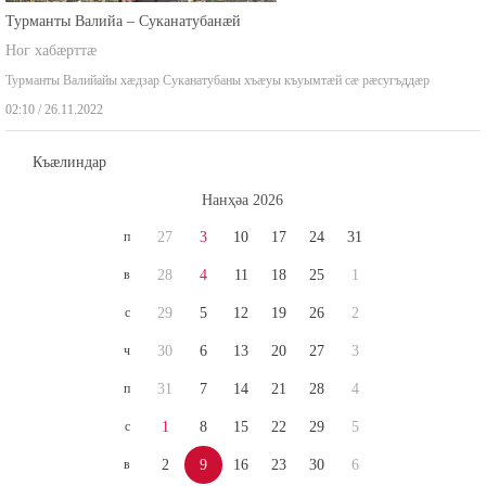
Турманты Валийа – Суканатубанæй
Ног хабæрттæ
Турманты Валийайы хæдзар Суканатубаны хъæуы къуымтæй сæ рæсугъддæр
02:10 / 26.11.2022
Къæлиндар
Нaнҳәa 2026
п
27
3
10
17
24
31
в
28
4
11
18
25
1
с
29
5
12
19
26
2
ч
30
6
13
20
27
3
п
31
7
14
21
28
4
с
1
8
15
22
29
5
в
2
9
16
23
30
6