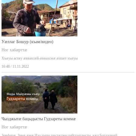
Уæллаг Бошур (къам/видео)
Ног хабæрттæ
Хъæуы астæу æввахсæй-æввахсмæ æппæт хъæуы
16:48 / 11.11.2022
Чызджытæ бацыдысты Гудзареты коммæ
Ног хабæрттæ