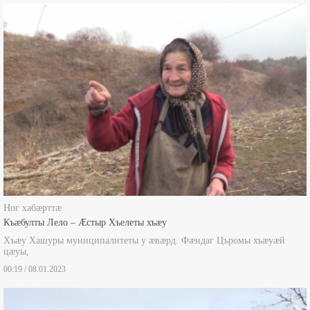
Боны ногдзинæдтæ
Ног хабæрттæ
Къæбулты Лело – Æстыр Хъелеты хъæу
Хъæу Хашуры муниципалитеты у æвæрд. Фæндаг Църомы хъæуæй
цæуы,
00:19 / 08.01.2023