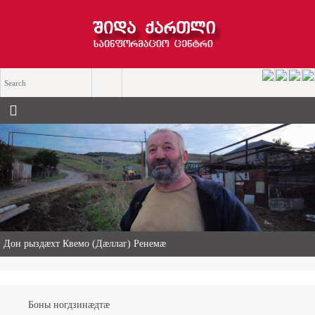
«Ничи нын ис хицау» — чемерттаг Къасрадзе Сулхан хицауады
æнæхъусдарды фæдыл