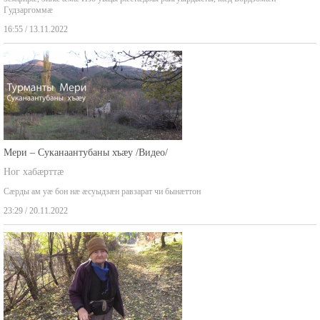
Земфирæ, Зинæ æмæ Изо уыцы рæстæджы райгуырдысты, кæд Бордзомæй
Гудзаргоммæ
16:55 / 13.11.2022
Мери – Суканаантубаны хъæу /Видео/
Ног хабæрттæ
Сæрды ам уæ бон нæ æсуыдзæн равзарат чи бынæттон
23:29 / 20.11.2022