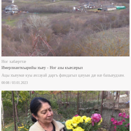
Ног хабæрттæ
Имерлианткъарийы хъæу - Ног азы къæсæрыл
Ацы хъæумæ куы æссауай даргъ фæндагыл цæуын дæ нæ бахъæудзæн.
00:08 / 03.01.2023