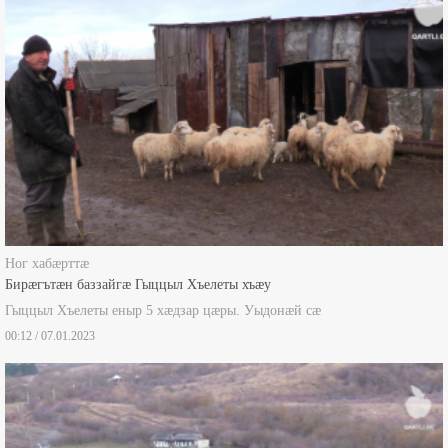
Ног хабæрттæ
Бирæгътæн баззайгæ Гыццыл Хъелеты хъæу
Гыццыл Хъелеты еныр 5 хæдзар цæры. Уыдонæй сæ
00:12 / 07.01.2023