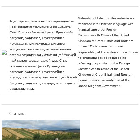
Materials published on this web-site are
Ацы фарсыл рапарахатгонд æрмæджытæ
translated into Ossetian language with
ирон æвзагмæ тæлмацгонд æрцыдысты
financial support of Foreign
Стыр Британийы æмæ Цæгат Ирландийы
Commonwealth Office of the United
баиугонд паддзахады фæсарæйнаг
Kingdom of Great Britain and Northern
хъуыддæгты минис¬трады финансон
Ireland. Their content is the sole
æххуысæй. Уыдоны мидис æнæхъæнæй
responsibility of the author and can under
авторы бæрндзинад у æмæ ницæй тыххæй
no circumstances be regarded as
нæй гæнæн æркаст цæуой куыд Стыр
reflecting the position of the Foreign
Британийы æмæ Цæгат Ирландийы
Commonwealth Office of the United
баиугонд паддзахады фæсарæйнаг
Kingdom of Great Britain and Northern
хъуыддæгты министрады æмæ, иумæйагæй,
Ireland or more generally that of the
баиугонд паддзахады хицауады, позицийы
United Kingdom Government.
равдыстдзинад.
Статьятæ