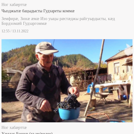
Ног хабæрттæ
Чызджытæ бацыдысты Гудзареты коммæ
Земфирæ, Зинæ æмæ Изо уыцы рæстæджы райгуырдысты, кæд
Бордзомæй Гудзаргоммæ
12:55 / 13.11.2022
Ног хабæрттæ