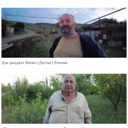
«Нырма махмæ ницы æрбахæццæ» - Земо (Уæллаг) Лететы хъæу
Дон рыздæхт Квемо (Дæллаг) Ренемæ