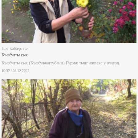
Ног хабæрттæ
Къæбулты сых
Къæбулты сых (Къæбулаантубани) Гурмæ тынг æввахс у æвæрд.
10:32 / 08.12.2022