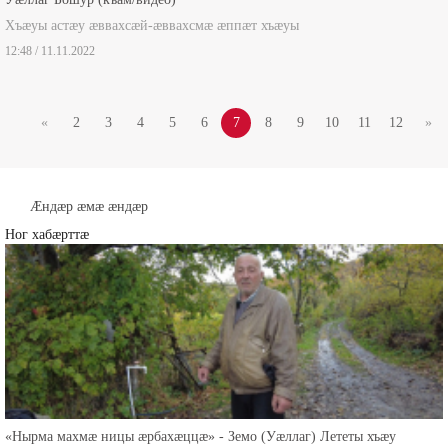
Уæллаг Бошур (къам/видео)
Хъæуы астæу æввахсæй-æввахсмæ æппæт хъæуы
12:48 / 11.11.2022
«
2
3
4
5
6
7
8
9
10
11
12
»
Æндæр æмæ æндæр
Ног хабæрттæ