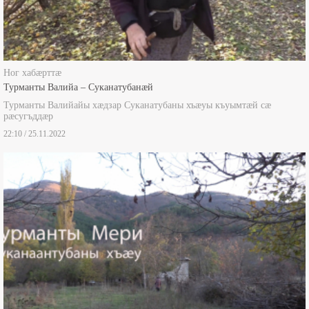
Ног хабæрттæ
Турманты Валийа – Суканатубанæй
Турманты Валийайы хæдзар Суканатубаны хъæуы къуымтæй сæ
рæсугъддæр
22:10 / 25.11.2022