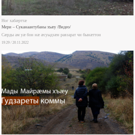
Ног хабæрттæ
Мери – Суканаантубаны хъæу /Видео/
Сæрды ам уæ бон нæ æсуыдзæн равзарат чи бынæттон
19:29 / 20.11.2022