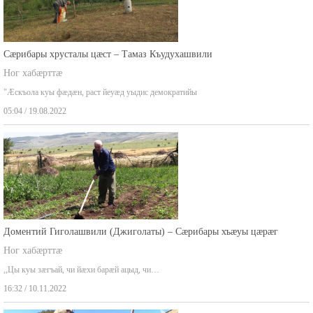
Сæрибары хрусталы цæст – Тамаз Къудухашвили
Ног хабæрттæ
"Æскъола куы фæдæн, раст йеуæд уыдис демократийы
05:04 / 19.08.2022
Доментий Гиголашвили (Джиголаты) – Сæрибары хъæуы цæрæг
Ног хабæрттæ
,,Цы куы зæгъай, чи йæхи барæй ацыд, чи…
16:32 / 10.11.2022