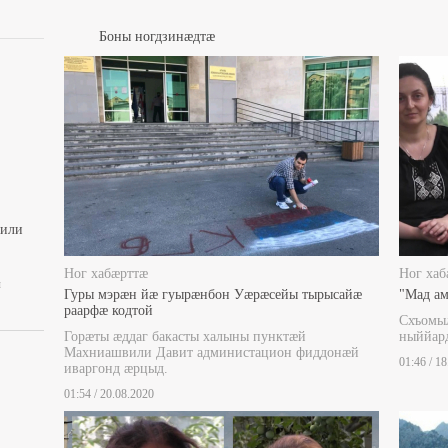
Боны ногдзинæдтæ
вили
Ног хабæрттæ
Ног хаб
ы
Гуры мэрæн йæ гуырæнбон Уæрæсейы тырысайæ
"Мад ам
раарфæ кодтой
Схъомы
Горæты æддаг бакасты халыны пунктæй
ныййар
Махниашвили Давит администацион фиддонæй
01:46 / 1
иваргонд æрцыд.
01:54 / 20.08.2020