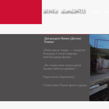
Сæйраг
ко
Дон рыздæхт Квемо (Дæллаг)
Ренемæ
«Ничи нын ис хицау» — чемерттаг
Къасрадзе Сулхан хицауады
æнæхъусдарды фæдыл
,,Нæ зонын ахæм хъæуы цæмæ
хъуамæ бабæлла адæймаг.'' -
Окросопели (Зæринхъæу)
Стурты æмæ Чуыты аразгæ уддзыд