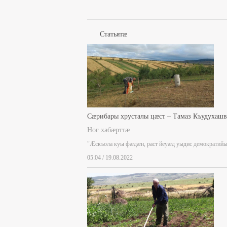
Статьятæ
Сæрибары хрусталы цæст – Тамаз Къудухаш
Ног хабæрттæ
"Æскъола куы фæдæн, раст йеуæд уыдис демократий
05:04 / 19.08.2022