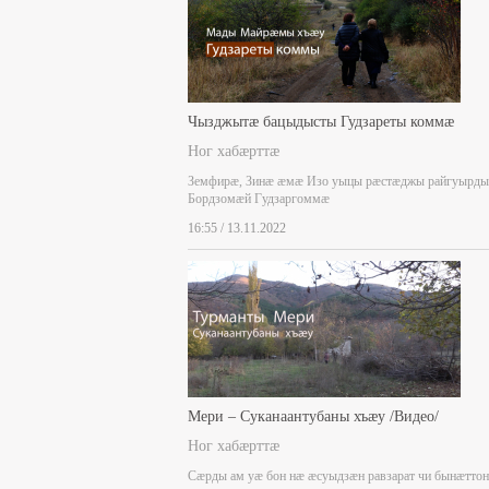
Чызджытæ бацыдысты Гудзареты коммæ
Ног хабæрттæ
Земфирæ, Зинæ æмæ Изо уыцы рæстæджы райгуырды
Бордзомæй Гудзаргоммæ
16:55 / 13.11.2022
Мери – Суканаантубаны хъæу /Видео/
Ног хабæрттæ
Сæрды ам уæ бон нæ æсуыдзæн равзарат чи бынæттон