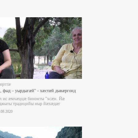
æрттæ
, фыд – уырдыгæй" - хæстæй дывæргонд
л ис æмхæццæ бинонты "хсæн. Йæ
джыты традицийы ныр йæхæдæг
8.08.2020