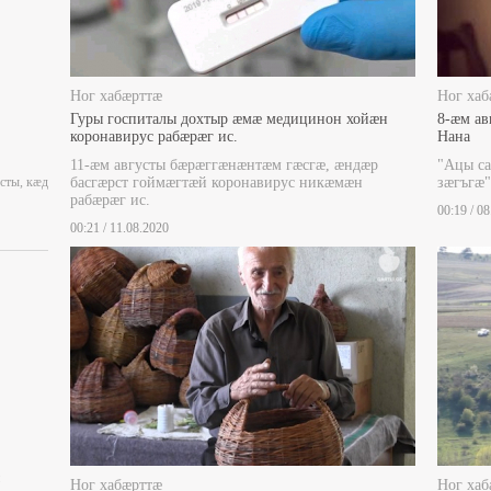
Ног хабæрттæ
Ног хаб
Гуры госпиталы дохтыр æмæ медицинон хойæн
8-æм ав
коронавирус рабæрæг ис.
Нана
11-æм августы бæрæггæнæнтæм гæсгæ, æндæр
"Ацы са
сты, кæд
басгæрст гоймæгтæй коронавирус никæмæн
зæгъгæ"
рабæрæг ис.
00:19 / 0
00:21 / 11.08.2020
Ног хабæрттæ
Ног хаб