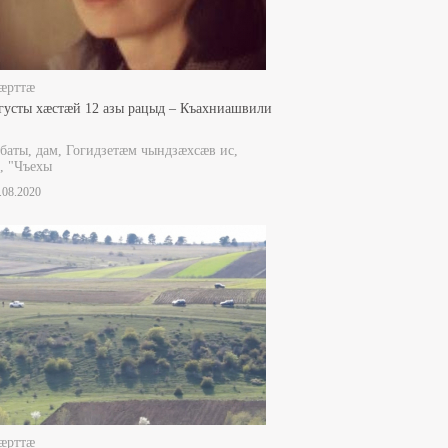
æрттæ
густы хæстæй 12 азы рацыд – Къахниашвили
баты, дам, Гогидзетæм чындзæхсæв ис,
, "Чъехы
8.08.2020
æрттæ