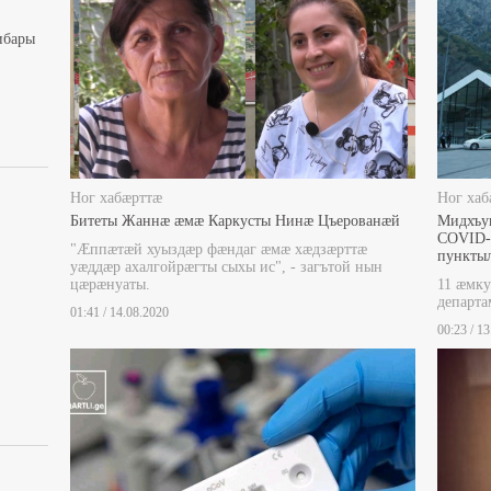
ибары
Ног хабæрттæ
Ног хаб
Битеты Жаннæ æмæ Каркусты Нинæ Цъерованæй
Мидхъу
COVID-1
"Æппæтæй хуыздæр фæндаг æмæ хæдзæрттæ
пункты
уæддæр ахалгойрæгты сыхы ис", - загътой нын
цæрæнуаты.
11 æмку
департ
01:41 / 14.08.2020
00:23 / 1