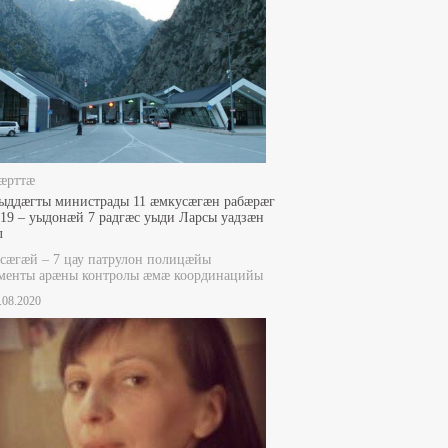
æрттæ
ыддæгты министрады 11 æмкусæгæн рабæрæг
9 – уыдонæй 7 радгæс уыди Ларсы уадзæн
л
сæгæй – 7 цау патрулон полицæйы
аменты арæны контролы æмæ координацийы
3.08.2020