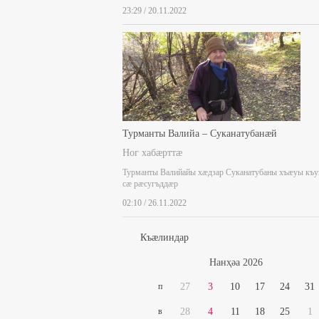
23:29 / 20.11.2022
Турманты Валийа – Суканатубанæй
Ног хабæрттæ
Турманты Валийайы хæдзар Суканатубаны хъæуы къ
сæ рæсугъддæр
02:10 / 26.11.2022
Къæлиндар
Нaнҳәa 2026
п
27
3
10
17
24
31
в
28
4
11
18
25
1