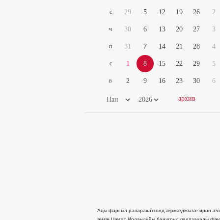
с
29
5
12
19
26
2
ч
30
6
13
20
27
3
п
31
7
14
21
28
4
с
1
8
15
22
29
5
в
2
9
16
23
30
6
Ацы фарсыл рапарахатгонд æрмæджытæ ирон æв
æмæ Цæгат Ирландийы баиугонд паддзахады фæ