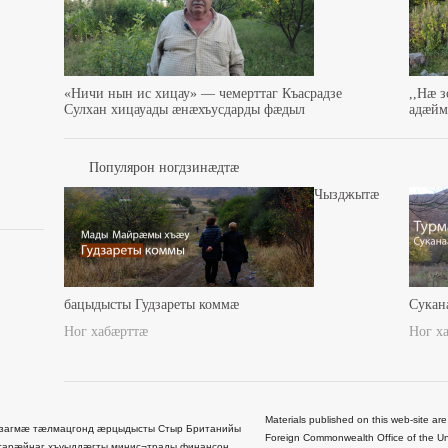
«Ничи нын ис хицау» — чемерттаг Къасрадзе
,,Нæ 
Сулхан хицауады æнæхъусдарды фæдыл
адæйма
Популярон ногдзинæдтæ
Чызджытæ
бацыдысты Гудзареты коммæ
Сукан
Ног хабæрттæ
Ног х
Materials published on this web-site are
загмæ тæлмацгонд æрцыдысты Стыр Британийы
Foreign Commonwealth Office of the Uni
сарæйнаг хъуыддæгты минис¬трады финансон