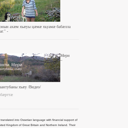
зонын ахæм хъæуы цæмæ хъуамæ бабæлла
г.'' -
Мери
–
аантубаны хъæу /Видео/
абæрттæ
 translated into Ossetian language with financial support of
ted Kingdom of Great Britain and Northern Ireland. Their