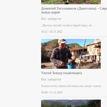
Доментий Гиголашвили (Джиголаты) – Сæр
хъæуы цæрæг
Ног хабæрттæ
,,Цы куы зæгъай, чи йæхи барæй ацыд, чи…
16:32 / 10.11.2022
Уæллаг Бошур (къам/видео)
Ног хабæрттæ
Хъæуы астæу æввахсæй-æввахсмæ æппæт хъæуы
16:48 / 11.11.2022