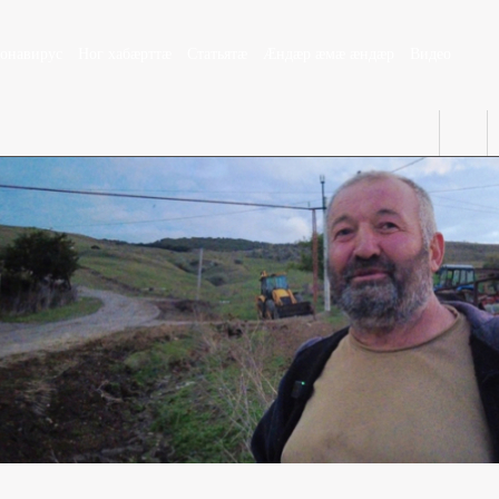
ронавирус
Ног хабæрттæ
Статьятæ
Æндæр æмæ æндæр
Видео