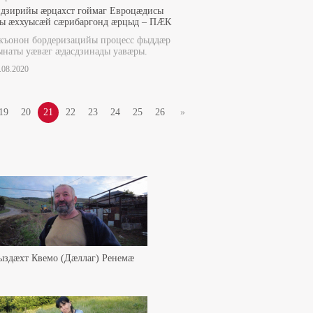
идзирийы æрцахст гоймаг Евроцæдисы
ы æххуысæй сæрибаргонд æрцыд – ПÆК
къонон бордеризацийы процесс фыддæр
ынаты уæвæг æдасдзинады уавæры.
6.08.2020
19
20
21
22
23
24
25
26
»
ыздæхт Квемо (Дæллаг) Ренемæ