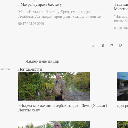
,,Мӕ райгуырӕн бӕстӕ у"
Тъахтъ
Миссий
Мӕ райгуырӕн бӕстӕ у Еред, смой кодтон
Ачабеты. Ӕз мадӕй ирон дӕн, хӕццӕ бинонтӕ
"Æнæза
кæны б
00:17 / 08.08.2020
00:10 / 0
«
16
17
18
Æндæр æмæ æндæр
уымтæй
Ног хабæрттæ
«Нырма махмæ ницы æрбахæццæ» - Земо (Уæллаг)
Дон р
Лететы хъæу