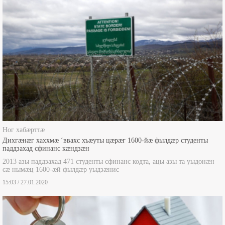
Ног хабæрттæ
Дихгæнæг хаххмæ ‘ввахс хъæуты цæрæг 1600-йæ фылдæр студенты
паддзахад сфинанс кæндзæн
2013 азы паддзахад 471 студенты сфинанс кодта, ацы азы та уыдонæн
сæ нымæц 1600-æй фылдæр уыдзæнис
15:03 / 27.01.2020