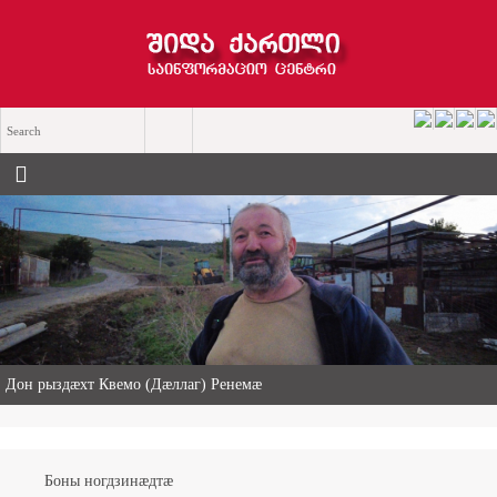
«Ничи нын ис хицау» — чемерттаг Къасрадзе Сулхан хицауады
æнæхъусдарды фæдыл