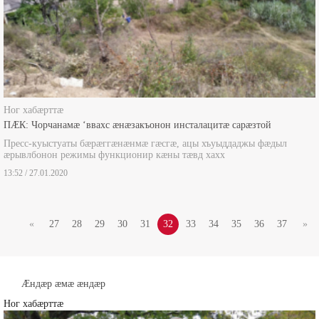
Ног хабæрттæ
ПÆК: Чорчанамæ ‘ввахс æнæзакъонон инсталацитæ сарæзтой
Пресс-куыстуаты бæрæггæнæнмæ гæсгæ, ацы хъуыддаджы фæдыл
æрывлбонон режимы функционир кæны тæвд хахх
13:52 / 27.01.2020
«
27
28
29
30
31
32
33
34
35
36
37
»
Æндæр æмæ æндæр
Ног хабæрттæ