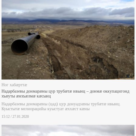
Ног хабæрттæ
Надарбазевы донмарæны цур трубæтæ ивынц – донмæ оккупацигонд
хъæуты æнхъæлмæ кæсынц
Надарбазевы донмарæны (цад) цур донуадзæны трубæтæ ивынц.
Куыстытæ мелиорацийы куыстуат æххæст кæны
15:12 / 27.01.2020