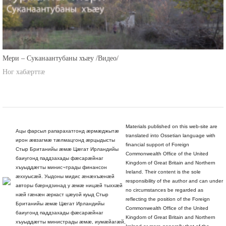
Мери – Суканаантубаны хъæу /Видео/
Ног хабæрттæ
Materials published on this web-site are
Ацы фарсыл рапарахатгонд æрмæджытæ
translated into Ossetian language with
ирон æвзагмæ тæлмацгонд æрцыдысты
financial support of Foreign
Стыр Британийы æмæ Цæгат Ирландийы
Commonwealth Office of the United
баиугонд паддзахады фæсарæйнаг
Kingdom of Great Britain and Northern
хъуыддæгты минис¬трады финансон
Ireland. Their content is the sole
æххуысæй. Уыдоны мидис æнæхъæнæй
responsibility of the author and can under
авторы бæрндзинад у æмæ ницæй тыххæй
no circumstances be regarded as
нæй гæнæн æркаст цæуой куыд Стыр
reflecting the position of the Foreign
Британийы æмæ Цæгат Ирландийы
Commonwealth Office of the United
баиугонд паддзахады фæсарæйнаг
Kingdom of Great Britain and Northern