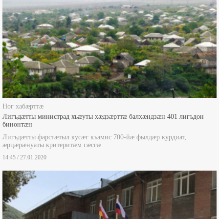
Ног хабæрттæ
Лигъдæтты министрад хъæуты хæдзæрттæ балхæндзæн 401 лигъдон
бинонтæн
Лигъдæтты фарстæтыл кусæг къамис 700-йæ фылдæр курдиат,
æрцæрæнуаты критеритæм гæсгæ
14:45 / 27.01.2020