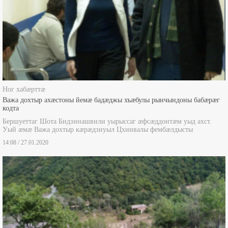
Ног хабæрттæ
Важа дохтыр ахæстоны йемæ бадæджы хъæбулы рынчындоны бабæрæг
кодта
Бершуеттаг Шота Бидзинашвили уырыссаг æфсæддонтæм уыд ахст.
Уый æмæ Важа дохтыр кæрæдзиуыл Цхинвалы фембæлдысты
14:08 / 27.01.2020