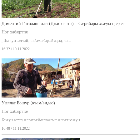
Доментий Гиголашвили (Джиголаты) – Сæрибары хъæуы цæрæг
Ног хабæрттæ
,,Цы куы зæгъай, чи йæхи барæй ацыд, чи…
16:32 / 10.11.2022
Уæллаг Бошур (къам/видео)
Ног хабæрттæ
Хъæуы астæу æввахсæй-æввахсмæ æппæт хъæуы
16:48 / 11.11.2022