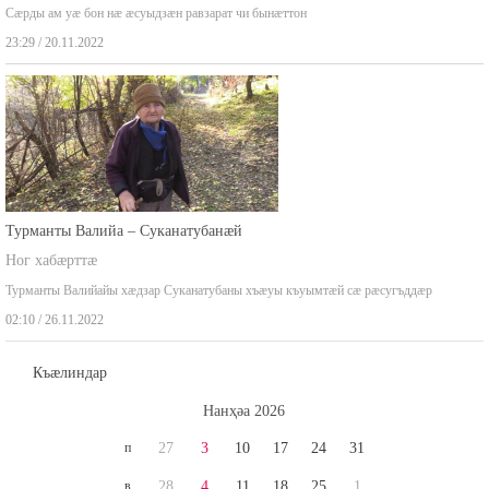
Ног хабæрттæ
Сæрды ам уæ бон нæ æсуыдзæн равзарат чи бынæттон
23:29 / 20.11.2022
Турманты Валийа – Суканатубанæй
Ног хабæрттæ
Турманты Валийайы хæдзар Суканатубаны хъæуы къуымтæй сæ рæсугъддæр
02:10 / 26.11.2022
Къæлиндар
Нaнҳәa 2026
п
27
3
10
17
24
31