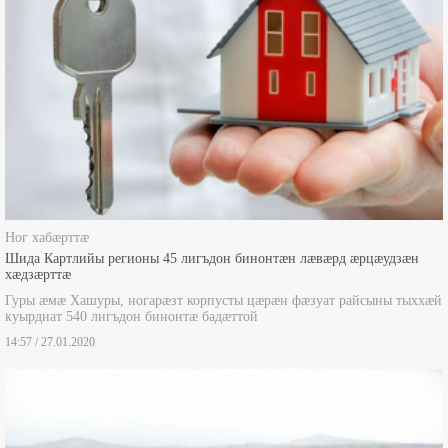
Ног хабæрттæ
Шида Картлийы регионы 45 лигъдон бинонтæн лæвæрд æрцæудзæн
хæдзæрттæ
Гуры æмæ Хашуры, ногарæзт корпусты цæрæн фæзуат райсыны тыххæй
куырдиат 540 лигъдон бинонтæ бадæттой
14:57 / 27.01.2020