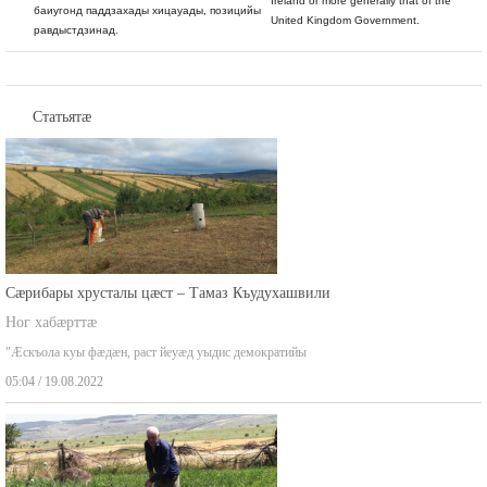
хъуыддæгты министрады æмæ, иумæйагæй,
Ireland or more generally that of the
баиугонд паддзахады хицауады, позицийы
United Kingdom Government.
равдыстдзинад.
Статьятæ
Сæрибары хрусталы цæст – Тамаз Къудухашвили
Ног хабæрттæ
"Æскъола куы фæдæн, раст йеуæд уыдис демократийы
05:04 / 19.08.2022