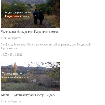
Чызджытæ бацыдысты Гудзареты коммæ
Ног хабæрттæ
Земфирæ, Зинæ æмæ Изо уыцы рæстæджы райгуырдысты, кæд Бордзомæй
Гудзаргоммæ
16:55 / 13.11.2022
Мери – Суканаантубаны хъæу /Видео/