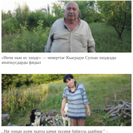
«Ничи нын ис хицау» — чемерттаг Къасрадзе Сулхан хицауады
æнæхъусдарды фæдыл