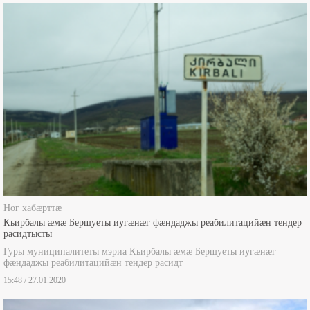
Боны ногдзинæдтæ
Ног хабæрттæ
Къирбалы æмæ Бершуеты иугæнæг фæндаджы реабилитацийæн тендер
расидтысты
Гуры муниципалитеты мэриа Къирбалы æмæ Бершуеты иугæнæг
фæндаджы реабилитацийæн тендер расидт
15:48 / 27.01.2020