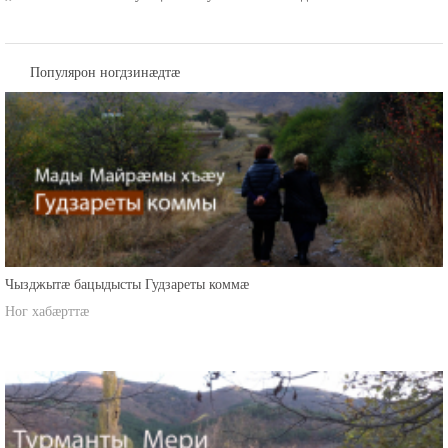
,,Нæ зонын ахæм хъæуы цæмæ хъуамæ бабæлла адæймаг.'' -
Популярон ногдзинæдтæ
Чызджытæ бацыдысты Гудзареты коммæ
Ног хабæрттæ