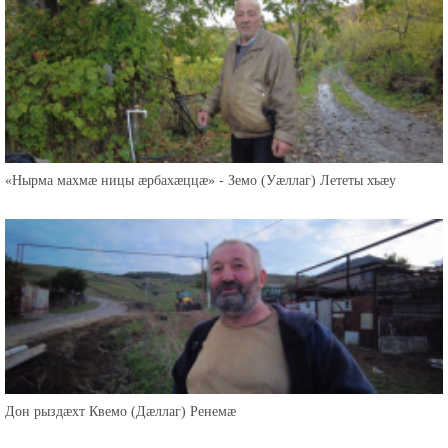
«Нырма махмæ ницы æрбахæццæ» - Земо (Уæллаг) Лететы хъæу
Дон рыздæхт Квемо (Дæллаг) Ренемæ