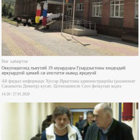
Ног хабæрттæ
Оккупацигонд хъæутæй 19 ахуырдзауы Гуырдзыстоны хицауадæй
æркуырдтой цæмæй сæ атестаттæ нымад æрцæуой
Ай фæдыл информаци Хуссар Ирыстоны администрацийы (разамонæг
Санахъоты Димитр) кусæг, Цотниашвили Сосо фехъусын кодта
14:28 / 27.01.2020