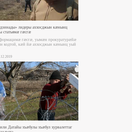
удзинады» лидеры аххосджын кæнынц
 статьямæ гæсгæ
формацимæ гæсгæ, уымæн прокуратурæйæ
н кодтой, кæй йæ аххосджын кæнынц уый
.
5.12.2019
ли Датайы хъæбулы хъæбул хурвалеттаг
куырдта