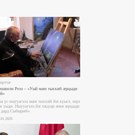
æрттæ
ишвили Резо – «Уый мæн тыххæй æрцыди
й»
ы ус ныууагъта мæн тыххæй йæ куыст, хорз
н уыди. Ныууагъта йæ хæдзар æмæ æрцыди
 дард Сыбырæй».
2.01.2020