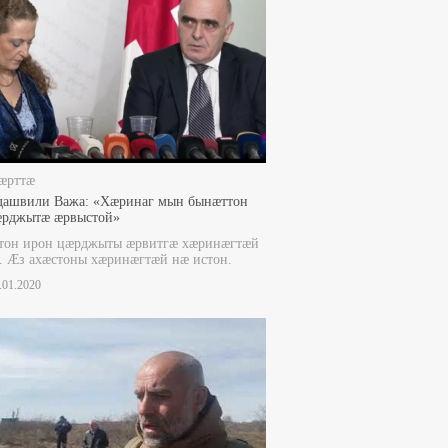
æрттæ
дашвили Важа: «Хæринаг мын бынæттон
æрджытæ æрвыстой»
тон ирон цæрджыты æрвитгæ хæринæгтæй
. Æз ахæстоны хæринæгтæй нæ истон.
2.01.2020