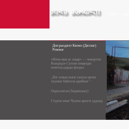
Сæйраг
ко
Дон рыздæхт Квемо (Дæллаг)
Ренемæ
«Ничи нын ис хицау» — чемерттаг
Къасрадзе Сулхан хицауады
æнæхъусдарды фæдыл
,,Нæ зонын ахæм хъæуы цæмæ
хъуамæ бабæлла адæймаг.'' -
Окросопели (Зæринхъæу)
Стурты æмæ Чуыты аразгæ уддзыд