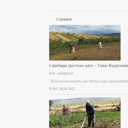
Статьятæ
Сæрибары хрусталы цæст – Тамаз Къудухаш
Ног хабæрттæ
"Æскъола куы фæдæн, раст йеуæд уыдис демократий
05:04 / 19.08.2022