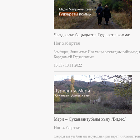
Чызджытæ бацыдысты Гудзареты коммæ
Ног хабæрттæ
Земфирæ, Зинæ æмæ Изо уыцы рæстæджы райгуырды
Бордзомæй Гудзаргоммæ
16:55 / 13.11.2022
Мери – Суканаантубаны хъæу /Видео/
Ног хабæрттæ
Сæрды ам уæ бон нæ æсуыдзæн равзарат чи бынæттон