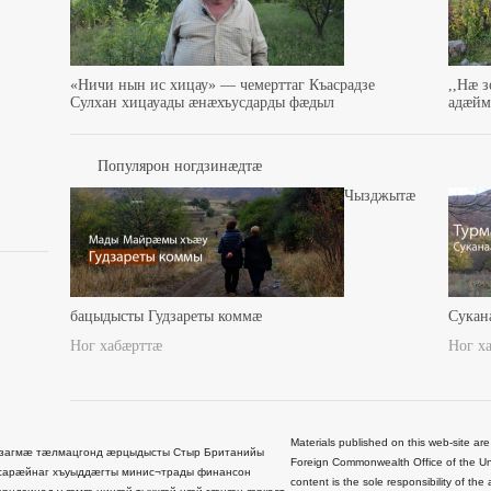
«Ничи нын ис хицау» — чемерттаг Къасрадзе
,,Нæ 
Сулхан хицауады æнæхъусдарды фæдыл
адæйма
Популярон ногдзинæдтæ
Чызджытæ
бацыдысты Гудзареты коммæ
Сукан
Ног хабæрттæ
Ног х
Materials published on this web-site are
загмæ тæлмацгонд æрцыдысты Стыр Британийы
Foreign Commonwealth Office of the Uni
сарæйнаг хъуыддæгты минис¬трады финансон
content is the sole responsibility of t