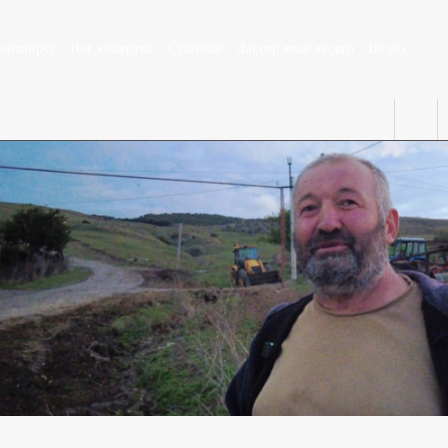
ронавирус
Ног хабæрттæ
Статьятæ
Æндæр æмæ æндæр
Видео