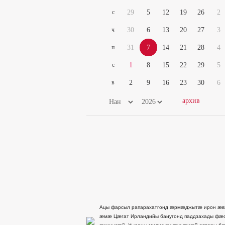
с
29
5
12
19
26
2
ч
30
6
13
20
27
3
п
31
7
14
21
28
4
с
1
8
15
22
29
5
в
2
9
16
23
30
6
Ацы фарсыл рапарахатгонд æрмæджытæ ирон æв
æмæ Цæгат Ирландийы баиугонд паддзахады фæ