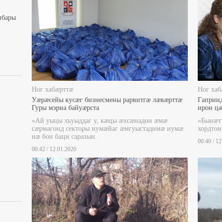
ибары
Ног хабæрттæ
Ног хаб
Уæрæсейы кусæг бизнесмены рарвитгæ лæвæрттæ
Гаприн
Гуры мэриа байуæрста
ирон ц
«Ай уыцы хъуыддаг у, кæцы æхсæнадон æмæ
«Бынæт
сæрмагонд секторы иумæйаг æмгуыстадимæ иумæ
хордтон
нæ бон баци саразын.
00:40 / 1
00:42 / 12.01.2020