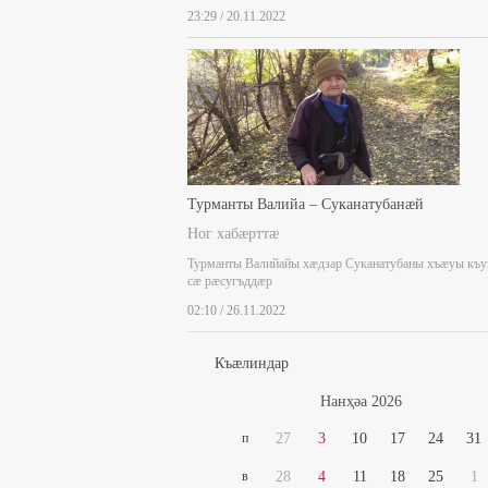
23:29 / 20.11.2022
Турманты Валийа – Суканатубанæй
Ног хабæрттæ
Турманты Валийайы хæдзар Суканатубаны хъæуы къ
сæ рæсугъддæр
02:10 / 26.11.2022
Къæлиндар
Нaнҳәa 2026
п
27
3
10
17
24
31
в
28
4
11
18
25
1