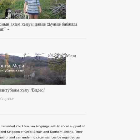
зонын ахæм хъæуы цæмæ хъуамæ бабæлла
г.'' -
Мери
–
аантубаны хъæу /Видео/
абæрттæ
 translated into Ossetian language with financial support of
ted Kingdom of Great Britain and Northern Ireland. Their
he author and can under no circumstances be regarded as