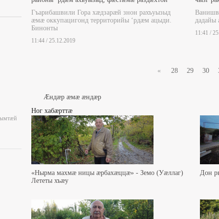
Гъарибашвили Гора хæдзарæй знон рахъуызыд
Ванишви
æмæ оккупацигонд территорийы ‘рдæм ацыди.
дадайы
Бинонты
11:41 / 2
11:44 / 25.12.2019
«
28
29
30
Æндæр æмæ æндæр
Ног хабæрттæ
уымтæй
«Нырма махмæ ницы æрбахæццæ» - Земо (Уæллаг)
Дон р
Лететы хъæу