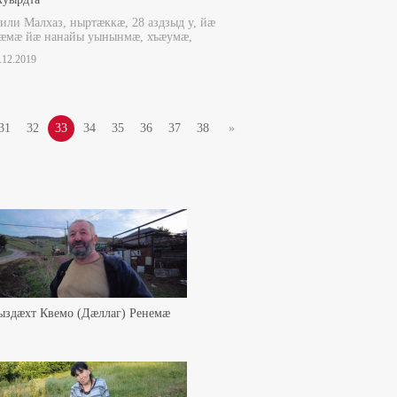
ли Малхаз, ныртæккæ, 28 аздзыд у, йæ
 æмæ йæ нанайы уынынмæ, хъæумæ,
5.12.2019
31
32
33
34
35
36
37
38
»
ыздæхт Квемо (Дæллаг) Ренемæ