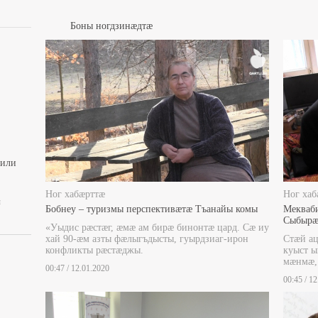
Боны ногдзинæдтæ
вили
Ног хабæрттæ
Ног хаб
ы
Бобнеу – туризмы перспективæтæ Тъанайы комы
Мекваб
Сыбырæ
«Уыдис рæстæг, æмæ ам бирæ бинонтæ цард. Сæ иу
хай 90-æм азты фæлыгъдысты, гуырдзиаг-ирон
Стæй ац
конфликты рæстæджы.
куыст ы
мæнмæ,
00:47 / 12.01.2020
00:45 / 1