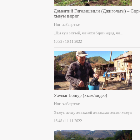
Доментий Гиголашвили (Джиголаты) – Сæр
хъæуы цæрæг
Ног хабæрттæ
,,Цы куы зæгъай, чи йæхи барæй ацыд, чи…
16:32 / 10.11.2022
Уæллаг Бошур (къам/видео)
Ног хабæрттæ
Хъæуы астæу æввахсæй-æввахсмæ æппæт хъæуы
16:48 / 11.11.2022