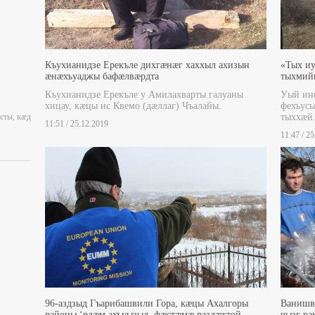
Къухианидзе Ерекъле дихгæнæг хаххыл ахизын
«Тых и
æнæхъуаджы бафæлвæрдта
тыхмийы
Къухианидзе Ерекъле у Амилахварты галуаны
Уый ин
хицау, кæцы ис Квемо (дæллаг) Чъалайы.
фехъусы
сты, кæд
тыххæй
11:51 / 25.12.2019
11:47 / 2
96-аздзыд Гъарибашвили Гора, кæцы Ахалгоры
Ванишви
районы ‘рдæм ахъуызыд, фæстæмæ раздæхтой
чызг ра