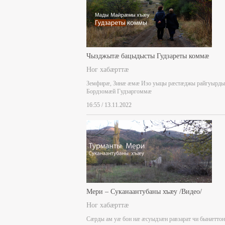
Чызджытæ бацыдысты Гудзареты коммæ
Ног хабæрттæ
Земфирæ, Зинæ æмæ Изо уыцы рæстæджы райгуырды
Бордзомæй Гудзаргоммæ
16:55 / 13.11.2022
Мери – Суканаантубаны хъæу /Видео/
Ног хабæрттæ
Сæрды ам уæ бон нæ æсуыдзæн равзарат чи бынæттон