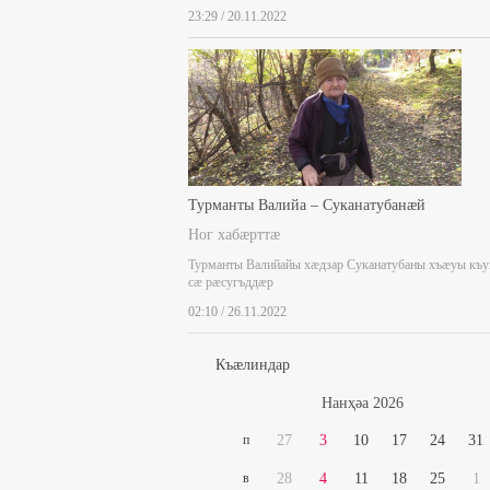
23:29 / 20.11.2022
Турманты Валийа – Суканатубанæй
Ног хабæрттæ
Турманты Валийайы хæдзар Суканатубаны хъæуы къ
сæ рæсугъддæр
02:10 / 26.11.2022
Къæлиндар
Нaнҳәa 2026
п
27
3
10
17
24
31
в
28
4
11
18
25
1