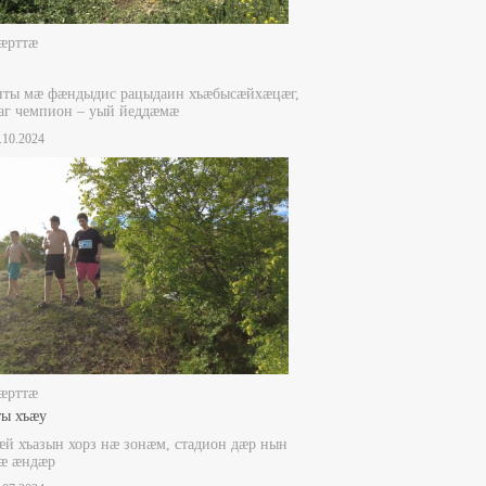
æрттæ
нты мæ фæндыдис рацыдаин хъæбысæйхæцæг,
аг чемпион – уый йеддæмæ
1.10.2024
æрттæ
ты хъæу
й хъазын хорз нæ зонæм, стадион дæр нын
æ æндæр