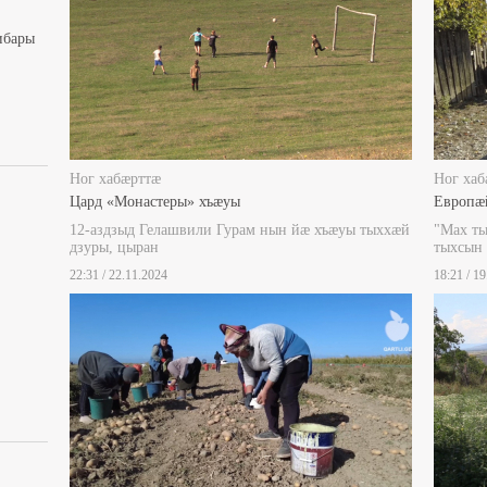
ибары
Ног хабæрттæ
Ног хаб
Цард «Монастеры» хъæуы
Европæ
12-аздзыд Гелашвили Гурам нын йæ хъæуы тыххæй
"Мах т
дзуры, цыран
тыхсын
22:31 / 22.11.2024
18:21 / 1