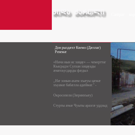
Сæйраг
ко
Дон рыздæхт Квемо (Дæллаг)
Ренемæ
«Ничи нын ис хицау» — чемерттаг
Къасрадзе Сулхан хицауады
æнæхъусдарды фæдыл
,,Нæ зонын ахæм хъæуы цæмæ
хъуамæ бабæлла адæймаг.'' -
Окросопели (Зæринхъæу)
Стурты æмæ Чуыты аразгæ уддзыд