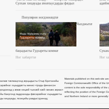
Сулхан хицауады æнæхъусдарды фæдыл
адæйма
Популярон ногдзинæдтæ
Чызджытæ
бацыдысты Гудзареты коммæ
Сукан
Ног хабæрттæ
Ног х
Materials published on this web-site are
загмæ тæлмацгонд æрцыдысты Стыр Британийы
Foreign Commonwealth Office of the Uni
сарæйнаг хъуыддæгты минис¬трады финансон
content is the sole responsibility of t
рндзинад у æмæ ницæй тыххæй нæй гæнæн æркаст
reflecting the position of the Foreign 
йы баиугонд паддзахады фæсарæйнаг хъуыддæгты
and Northern Ireland or more generally
ды хицауады, позицийы равдыстдзинад.