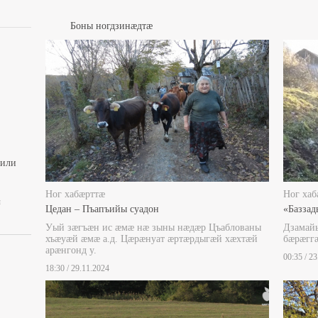
Боны ногдзинæдтæ
вили
Ног хабæрттæ
Ног хаб
ы
Цедан – Пъапъийы суадон
«Баззад
Уый зæгъæн ис æмæ нæ зыны нæдæр Цъаблованы
Дзамайы
хъæуæй æмæ а.д. Цæрæнуат æртæрдыгæй хæхтæй
бæрæгг
арæнгонд у.
00:35 / 2
18:30 / 29.11.2024