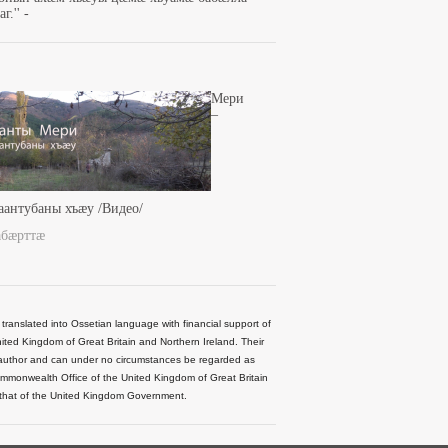
г.'' -
Мери
–
аантубаны хъæу /Видео/
абæрттæ
 translated into Ossetian language with financial support of
ted Kingdom of Great Britain and Northern Ireland. Their
he author and can under no circumstances be regarded as
Commonwealth Office of the United Kingdom of Great Britain
 that of the United Kingdom Government.