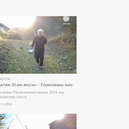
æрттæ
ыстæм 20-æм æнусы» - Тхъемлованы хъæу
 комы Тхъемлованы хъæуы 2014 азы
æнæнтæм гæсгæ
3.11.2024