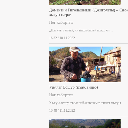
Доментий Гиголашвили (Джиголаты) – Сæр
хъæуы цæрæг
Ног хабæрттæ
,,Цы куы зæгъай, чи йæхи барæй ацыд, чи…
16:32 / 10.11.2022
Уæллаг Бошур (къам/видео)
Ног хабæрттæ
Хъæуы астæу æввахсæй-æввахсмæ æппæт хъæуы
16:48 / 11.11.2022