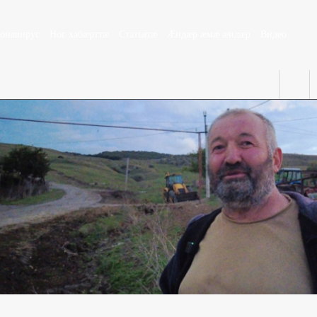
ронавирус
Ног хабæрттæ
Статьятæ
Æндæр æмæ æндæр
Видео