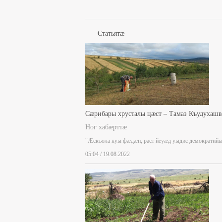
Статьятæ
Сæрибары хрусталы цæст – Тамаз Къудухаш
Ног хабæрттæ
"Æскъола куы фæдæн, раст йеуæд уыдис демократий
05:04 / 19.08.2022