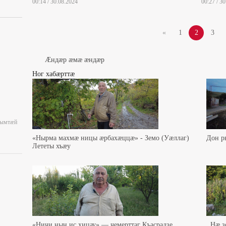
00:14 / 30.08.2024
00:27 / 3
«
1
2
3
Æндæр æмæ æндæр
Ног хабæрттæ
уымтæй
«Нырма махмæ ницы æрбахæццæ» - Земо (Уæллаг)
Дон р
Лететы хъæу
«Ничи нын ис хицау» — чемерттаг Къасрадзе
,,Нæ 