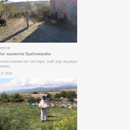
æрттæ
йаг нысæнттæ Цъаблованайы
ыхсын кæнæм нæ хистæры, уый дæр æндæры
 кæны,
9.11.2024