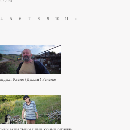
0.07.2024
4
5
6
7
8
9
10
11
»
ыздæхт Квемо (Дæллаг) Ренемæ
зонын ахæм хъæуы цæмæ хъуамæ бабæлла