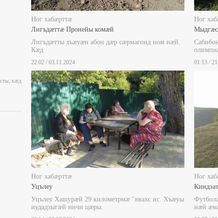
Ног хабæрттæ
Ног хаб
Лигъдæттæ Пронейы комæй
Мыдгæс
Лигъдæтты хъæуæн абон дæр сæрмагонд ном нæй.
Сабибо
Кæд
олимпи
22:02 / 03.11.2024
01:13 / 2
сты, кæд
Ног хабæрттæ
Ног хаб
Уцълеу
Киндза
Уцълеу Хашурæй 29 километрмæ "ввахс ис. Хъæуы
Футболæ
иудадзыгæй ничи цæры.
нæй æм