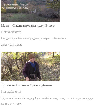
Мери – Суканаантубаны хъæу /Видео/
Ног хабæрттæ
Сæрды ам уæ бон нæ æсуыдзæн равзарат чи бынæттон
23:29 / 20.11.2022
Турманты Валийа – Суканатубанæй
Ног хабæрттæ
Турманты Валийайы хæдзар Суканатубаны хъæуы къуымтæй сæ рæсугъддæр
02:10 / 26.11.2022