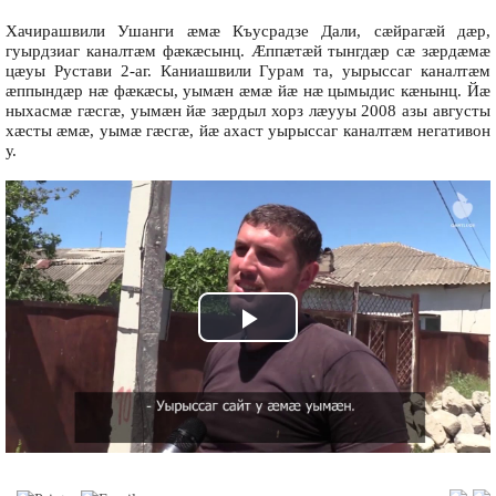
Хачирашвили Ушанги æмæ Къусрадзе Дали, сæйрагæй дæр,
гуырдзиаг каналтæм фæкæсынц. Æппæтæй тынгдæр сæ зæрдæмæ
цæуы Рустави 2-аг. Каниашвили Гурам та, уырыссаг каналтæм
æппындæр нæ фæкæсы, уымæн æмæ йæ нæ цымыдис кæнынц. Йæ
ныхасмæ гæсгæ, уымæн йæ зæрдыл хорз лæууы 2008 азы августы
хæсты æмæ, уымæ гæсгæ, йæ ахаст уырыссаг каналтæм негативон
у.
Play
Video