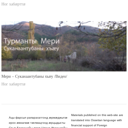
Ног хабæрттæ
Мери – Суканаантубаны хъæу /Видео/
Ног хабæрттæ
Materials published on this web-site are
Ацы фарсыл рапарахатгонд æрмæджытæ
translated into Ossetian language with
ирон æвзагмæ тæлмацгонд æрцыдысты
financial support of Foreign
Стыр Британийы æмæ Цæгат Ирландийы