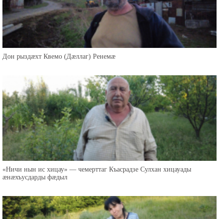
Дон рыздæхт Квемо (Дæллаг) Ренемæ
«Ничи нын ис хицау» — чемерттаг Къасрадзе Сулхан хицауады
æнæхъусдарды фæдыл