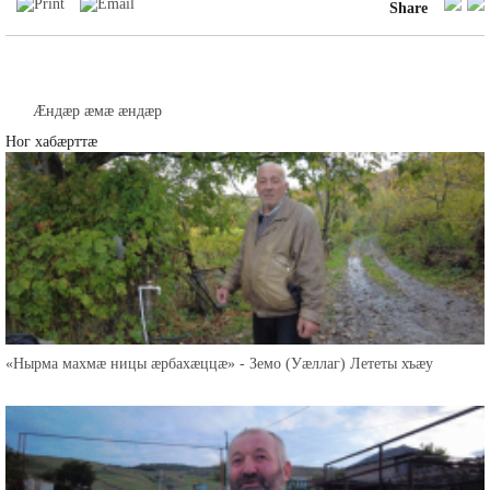
Share
Æндæр æмæ æндæр
Ног хабæрттæ
«Нырма махмæ ницы æрбахæццæ» - Земо (Уæллаг) Лететы хъæу