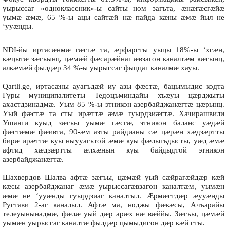
уырыссаг «одноклассник»-ы сайты ном загъта, æнæгæсгæйæ
уымæ æмæ, 65 %-ы ацы сайтæй нæ пайда кæны æмæ йыл не
‘ууæнды.
NDI-йы иртасæнмæ гæсгæ та, æрфарсты уыцы 18%-ы ‘хсæн,
кæцытæ зæгъынц, цæмæй фæсарæйнаг æвзагон каналтæм кæсынц,
алкæмæй фылдæр 34 %-ы уырыссаг фыццаг каналмæ хауы.
Qartli.ge, иртасæны ауагъдæй иу азы фæстæ, бацымыдис кодта
Гуры муниципалитеты Тедоцъминдайы хъæуы цæрджыты
ахастдзинадмæ. Уым 85 %-ы этникон азербайджанæгтæ цæрынц.
Уый фæстæ та сты ирæттæ æмæ гуырдзиæгтæ. Хачирашвили
Ушанги куыд зæгъы уымæ гæсгæ, этникон баланс уæдæй
фæстæмæ фæивта, 90-æм азты райдианы сæ цæрæн хæдзæртты
бирæ ирæттæ куы ныууагътой æмæ куы фæлыгъдысты, уæд æмæ
афтид хæдзæртты æлхæнын куы байдыдтой этникон
азербайджанæгтæ.
Шахвердов Шалва афтæ зæгъы, цæмæй уый сæйрагæйдæр кæй
кæсы азербайджанаг æмæ уырыссагæвзагон каналтæм, уымæн
æмæ не ‘ууæнды гуырдзиаг каналтыл. Æрмæстдæр æууæнды
Рустави 2-аг каналыл. Афтæ ма, ноджы фæкæсы, Ачъарайы
телеуынынадмæ, фæлæ уый дæр арæх нæ вæййы. Зæгъы, цæмæй
уымæн уырыссаг каналтæ фылдæр цымыдисон дæр кæй сты.