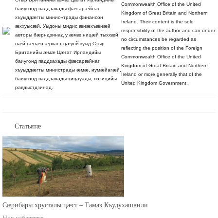
Commonwealth Office of the United
баиугонд паддзахады фæсарæйнаг
Kingdom of Great Britain and Northern
хъуыддæгты минис¬трады финансон
Ireland. Their content is the sole
æххуысæй. Уыдоны мидис æнæхъæнæй
responsibility of the author and can under
авторы бæрндзинад у æмæ ницæй тыххæй
no circumstances be regarded as
нæй гæнæн æркаст цæуой куыд Стыр
reflecting the position of the Foreign
Британийы æмæ Цæгат Ирландийы
Commonwealth Office of the United
баиугонд паддзахады фæсарæйнаг
Kingdom of Great Britain and Northern
хъуыддæгты министрады æмæ, иумæйагæй,
Ireland or more generally that of the
баиугонд паддзахады хицауады, позицийы
United Kingdom Government.
равдыстдзинад.
Статьятæ
Сæрибары хрусталы цæст – Тамаз Къудухашвили