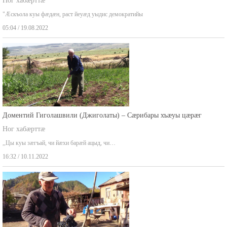
Ног хабæрттæ
"Æскъола куы фæдæн, раст йеуæд уыдис демократийы
05:04 / 19.08.2022
Доментий Гиголашвили (Джиголаты) – Сæрибары хъæуы цæрæг
Ног хабæрттæ
,,Цы куы зæгъай, чи йæхи барæй ацыд, чи…
16:32 / 10.11.2022