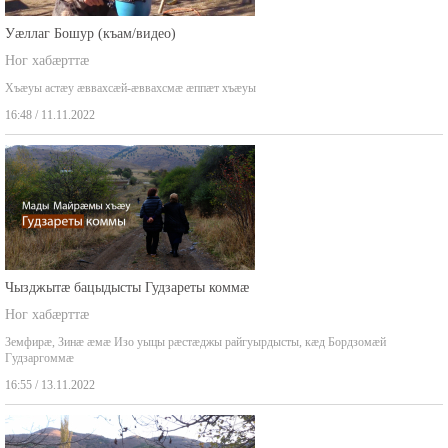
Уæллаг Бошур (къам/видео)
Ног хабæрттæ
Хъæуы астæу æввахсæй-æввахсмæ æппæт хъæуы
16:48 / 11.11.2022
Чызджытæ бацыдысты Гудзареты коммæ
Ног хабæрттæ
Земфирæ, Зинæ æмæ Изо уыцы рæстæджы райгуырдысты, кæд Бордзомæй
Гудзаргоммæ
16:55 / 13.11.2022