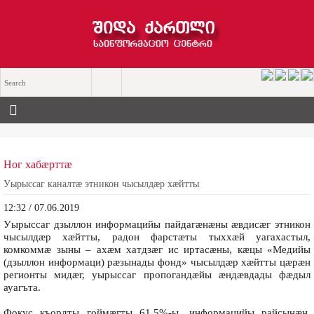
Ног хабæрттæ
Уырыссаг каналтæ этникон чысылдæр хæйтты
12:32 / 07.06.2019
Уырыссаг дзыллон информацийы пайдагæнæны æвдисæг этникон
чысылдæр хæйтты, радон фарстæты тыххæй уагахастыл,
комкоммæ зыны – ахæм хатдзæг ис иртасæны, кæцы «Медийы
(дзыллон информаци) рæзынады фонд» чысылдæр хæйтты цæрæн
регионты мидæг, уырыссаг пропогандæйы æндæвдады фæдыл
ауагъта.
Фокус къордты гоймæгты 61.5%-ы, информацийы райсынæн,