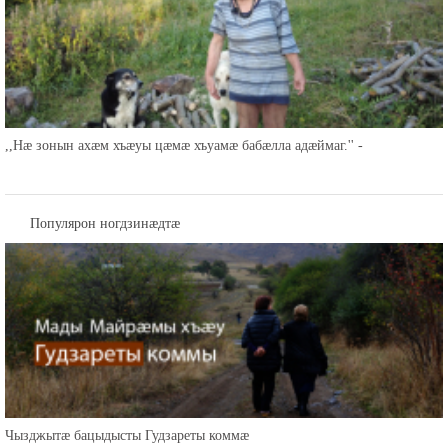
,,Нæ зонын ахæм хъæуы цæмæ хъуамæ бабæлла адæймаг.'' -
Популярон ногдзинæдтæ
Чызджытæ бацыдысты Гудзареты коммæ