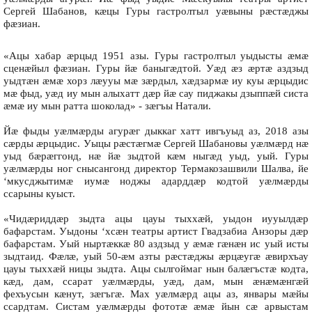
Сергей Шабанов, кæцы Гуры гастролтыл уæвыны рæстæджы
фæзиан.
«Ацы хабар æрцыд 1951 азы. Гуры гастролтыл уыдысты æмæ
сценæйыл фæзиан. Гуры йæ баныгæдтой. Уæд æз æртæ аздзыд
уыдтæн æмæ хорз лæууы мæ зæрдыл, хæдзармæ иу куы æрцыдис
мæ фыд, уæд иу мын алыхатт дæр йæ сау пиджакы дзыппæй систа
æмæ иу мын ратта шоколад» - зæгъы Натали.
Йæ фыды уæлмæрды агурæг дыккаг хатт ивгъуыд аз, 2018 азы
сæрды æрцыдис. Уыцы рæстæгмæ Сергей Шабановы уæлмæрд нæ
уыд бæрæггонд, нæ йæ зыдтой кæм ныгæд уыд, уый. Гуры
уæлмæрды ног снысангонд директор Термакозашвили Шалва, йе
‘мкусджытимæ иумæ ноджы адарддæр кодтой уæлмæрды
ссарыны куыст.
«Чидæриддæр зыдта ацы цауы тыххæй, уыдон иууылдæр
бафарстам. Уыдоны ‘хсæн театры артист Гвадзабиа Анзоры дæр
бафарстам. Уый ныртæккæ 80 аздзыд у æмæ гæнæн ис уый исты
зыдтаид. Фæлæ, уый 50-æм азты рæстæджы æрцæугæ æвирхъау
цауы тыххæй ницы зыдта. Ацы сылгоймаг нын балæгъстæ кодта,
кæд, дам, ссарат уæлмæрды, уæд, дам, мын æнæмæнгæй
фехъусын кæнут, зæгъгæ. Мах уæлмæрд ацы аз, январы мæйы
ссардтам. Систам уæлмæрды фототæ æмæ йын сæ арвыстам