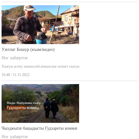
Уæллаг Бошур (къам/видео)
Ног хабæрттæ
Хъæуы астæу æввахсæй-æввахсмæ æппæт хъæуы
16:48 / 11.11.2022
Чызджытæ бацыдысты Гудзареты коммæ
Ног хабæрттæ