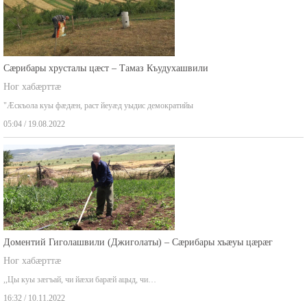
Сæрибары хрусталы цæст – Тамаз Къудухашвили
Ног хабæрттæ
"Æскъола куы фæдæн, раст йеуæд уыдис демократийы
05:04 / 19.08.2022
Доментий Гиголашвили (Джиголаты) – Сæрибары хъæуы цæрæг
Ног хабæрттæ
,,Цы куы зæгъай, чи йæхи барæй ацыд, чи…
16:32 / 10.11.2022