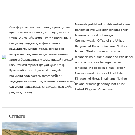
Materials published on this web-site are
Ацы фарсыл рапарахатгонд æрмæджытæ
translated into Ossetian language with
ирон æвзагмæ тæлмацгонд æрцыдысты
financial support of Foreign
Стыр Британийы æмæ Цæгат Ирландийы
Commonwealth Office of the United
баиугонд паддзахады фæсарæйнаг
Kingdom of Great Britain and Northern
хъуыддæгты минис¬трады финансон
Ireland. Their content is the sole
æххуысæй. Уыдоны мидис æнæхъæнæй
responsibility of the author and can under
авторы бæрндзинад у æмæ ницæй тыххæй
no circumstances be regarded as
нæй гæнæн æркаст цæуой куыд Стыр
reflecting the position of the Foreign
Британийы æмæ Цæгат Ирландийы
Commonwealth Office of the United
баиугонд паддзахады фæсарæйнаг
Kingdom of Great Britain and Northern
хъуыддæгты министрады æмæ, иумæйагæй,
Ireland or more generally that of the
баиугонд паддзахады хицауады, позицийы
United Kingdom Government.
равдыстдзинад.
Статьятæ