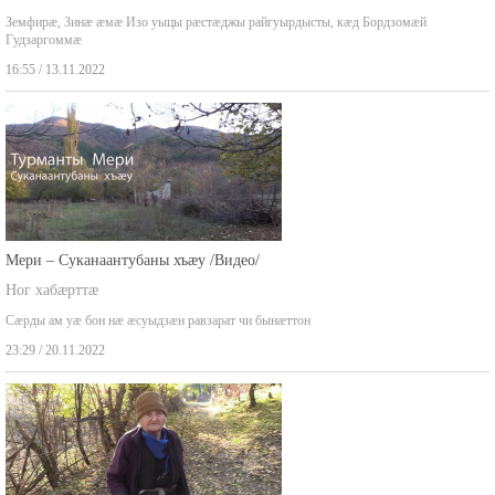
Земфирæ, Зинæ æмæ Изо уыцы рæстæджы райгуырдысты, кæд Бордзомæй
Гудзаргоммæ
16:55 / 13.11.2022
Мери – Суканаантубаны хъæу /Видео/
Ног хабæрттæ
Сæрды ам уæ бон нæ æсуыдзæн равзарат чи бынæттон
23:29 / 20.11.2022