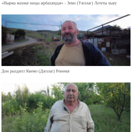
«Нырма махмæ ницы æрбахæццæ» - Земо (Уæллаг) Лететы хъæу
Дон рыздæхт Квемо (Дæллаг) Ренемæ