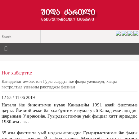
Ног хабæрттæ
Канадæйаг æмбæстон Гуры ссардта йæ фыды уæлмæрд, кæцы
гастролтыл уæвыны рæстæджы фæзиан
12:53 / 11.06.2019
Натали йæ бинонтимæ иумæ Канадæйы 1991 азæй фæстæмæ
цæры. Йæ мой æмæ йæ хъæбултимæ иумæ уый Канадæмæ ацыдис
цæрынмæ Уæрæсейæ. Гуырдзыстонмæ уый фыццаг хатт æрцыдис
1980-æм азы.
35 азы фæстæ та уый ноджы æрцыдис Гуырдзыстонмæ йæ фыды
уæлмæрды агурæг. Йæ фыд уыдис Мæскуыйы театры артист