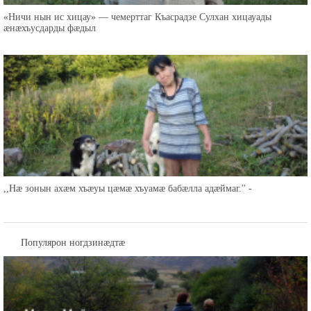
«Ничи нын ис хицау» — чемерттаг Къасрадзе Сулхан хицауады
æнæхъусдарды фæдыл
,,Нæ зонын ахæм хъæуы цæмæ хъуамæ бабæлла адæймаг.'' -
Популярон ногдзинæдтæ