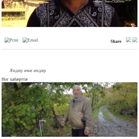
Video
Share
Æндæр æмæ æндæр
Ног хабæрттæ