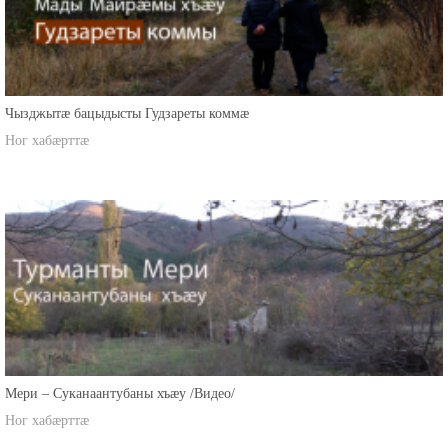
Чызджытæ бацыдысты Гудзареты коммæ
Ног хабæрттæ
Мери – Суканаантубаны хъæу /Видео/
Ног хабæрттæ