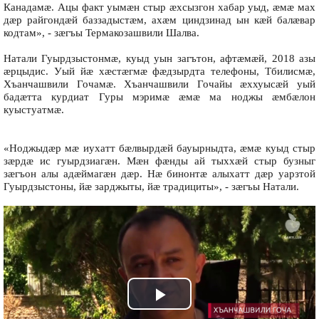
Канадамæ. Ацы факт уымæн стыр æхсызгон хабар уыд, æмæ мах
дæр райгондæй баззадыстæм, ахæм циндзинад ын кæй балæвар
кодтам», - зæгъы Термакозашвили Шалва.
Натали Гуырдзыстонмæ, куыд уын загътон, афтæмæй, 2018 азы
æрцыдис. Уый йæ хæстæгмæ фæдзырдта телефоны, Тбилисмæ,
Хъанчашвили Гочамæ. Хъанчашвили Гочайы æххуысæй уый
бадæтта курдиат Гуры мэримæ æмæ ма ноджы æмбæлон
куыстуатмæ.
«Ноджыдæр мæ иухатт бæлвырдæй бауырныдта, æмæ куыд стыр
зæрдæ ис гуырдзиагæн. Мæн фæнды ай тыххæй стыр бузныг
зæгъон алы адæймагæн дæр. Нæ бинонтæ алыхатт дæр уарзтой
Гуырдзыстоны, йæ зарджыты, йæ традициты», - зæгъы Натали.
Play