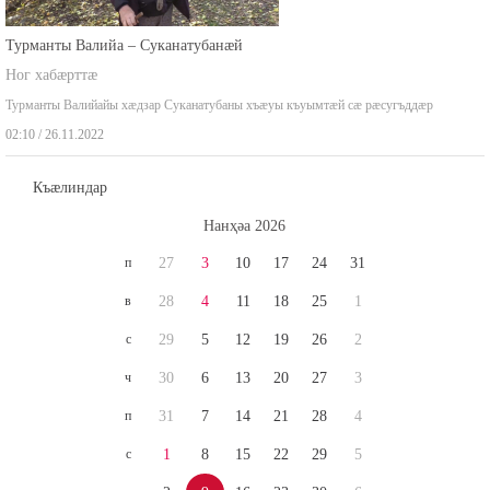
Турманты Валийа – Суканатубанæй
Ног хабæрттæ
Турманты Валийайы хæдзар Суканатубаны хъæуы къуымтæй сæ рæсугъддæр
02:10 / 26.11.2022
Къæлиндар
Нaнҳәa 2026
п
27
3
10
17
24
31
в
28
4
11
18
25
1
с
29
5
12
19
26
2
ч
30
6
13
20
27
3
п
31
7
14
21
28
4
с
1
8
15
22
29
5