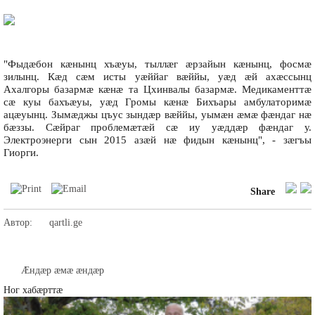
"Фыдæбон кæнынц хъæуы, тыллæг æрзайын кæнынц, фосмæ
зилынц. Кæд сæм исты уæййаг вæййы, уæд æй ахæссынц
Ахалгоры базармæ кæнæ та Цхинвалы базармæ. Медикаменттæ
сæ куы бахъæуы, уæд Громы кæнæ Бихъары амбулаторимæ
ацæуынц. Зымæджы цъус зындæр вæййы, уымæн æмæ фæндаг нæ
бæззы. Сæйраг проблемæтæй сæ иу уæддæр фæндаг у.
Электроэнерги сын 2015 азæй нæ фидын кæнынц", - зæгъы
Гиорги.
Share
Автор:
qartli.ge
Æндæр æмæ æндæр
Ног хабæрттæ