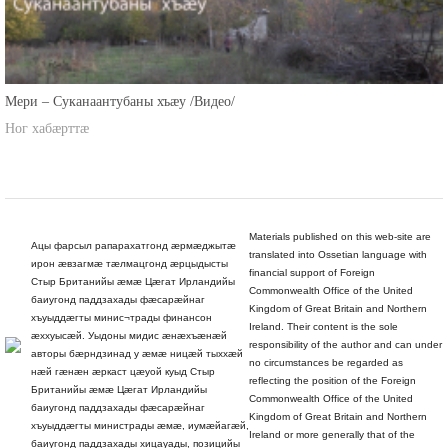
Мери – Суканаантубаны хъæу /Видео/
Ног хабæрттæ
Materials published on this web-site are
Ацы фарсыл рапарахатгонд æрмæджытæ
translated into Ossetian language with
ирон æвзагмæ тæлмацгонд æрцыдысты
financial support of Foreign
Стыр Британийы æмæ Цæгат Ирландийы
Commonwealth Office of the United
баиугонд паддзахады фæсарæйнаг
Kingdom of Great Britain and Northern
хъуыддæгты минис¬трады финансон
Ireland. Their content is the sole
æххуысæй. Уыдоны мидис æнæхъæнæй
responsibility of the author and can under
авторы бæрндзинад у æмæ ницæй тыххæй
no circumstances be regarded as
нæй гæнæн æркаст цæуой куыд Стыр
reflecting the position of the Foreign
Британийы æмæ Цæгат Ирландийы
Commonwealth Office of the United
баиугонд паддзахады фæсарæйнаг
Kingdom of Great Britain and Northern
хъуыддæгты министрады æмæ, иумæйагæй,
Ireland or more generally that of the
баиугонд паддзахады хицауады, позицийы