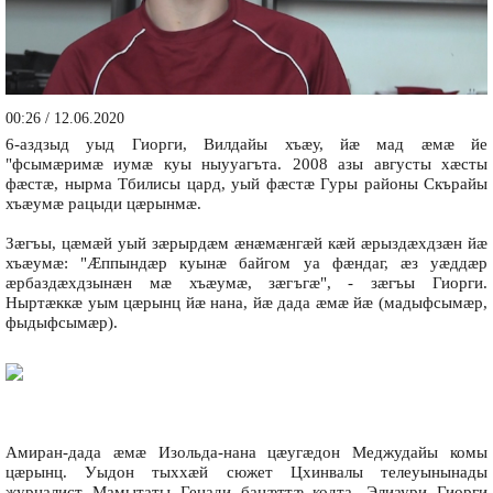
00:26 / 12.06.2020
6-аздзыд уыд Гиорги, Вилдайы хъæу, йæ мад æмæ йе
"фсымæримæ иумæ куы ныууагъта. 2008 азы августы хæсты
фæстæ, нырма Тбилисы цард, уый фæстæ Гуры районы Скърайы
хъæумæ рацыди цæрынмæ.
Зæгъы, цæмæй уый зæрырдæм æнæмæнгæй кæй æрыздæхдзæн йæ
хъæумæ: "Æппындæр куынæ байгом уа фæндаг, æз уæддæр
æрбаздæхдзынæн мæ хъæумæ, зæгъгæ", - зæгъы Гиорги.
Ныртæккæ уым цæрынц йæ нана, йæ дада æмæ йæ (мадыфсымæр,
фыдыфсымæр).
Амиран-дада æмæ Изольда-нана цæугæдон Меджудайы комы
цæрынц. Уыдон тыххæй сюжет Цхинвалы телеуынынады
журналист Мамытаты Генади бацæттæ кодта. Элиаури Гиорги