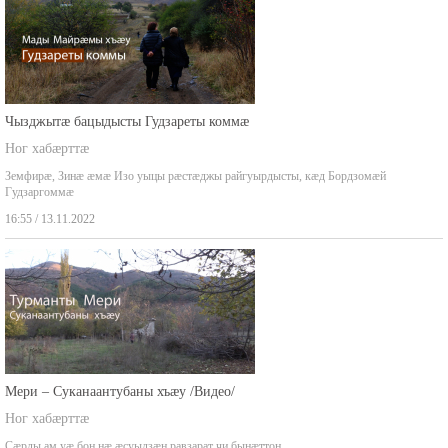
Чызджытæ бацыдысты Гудзареты коммæ
Ног хабæрттæ
Земфирæ, Зинæ æмæ Изо уыцы рæстæджы райгуырдысты, кæд Бордзомæй
Гудзаргоммæ
16:55 / 13.11.2022
Мери – Суканаантубаны хъæу /Видео/
Ног хабæрттæ
Сæрды ам уæ бон нæ æсуыдзæн равзарат чи бынæттон