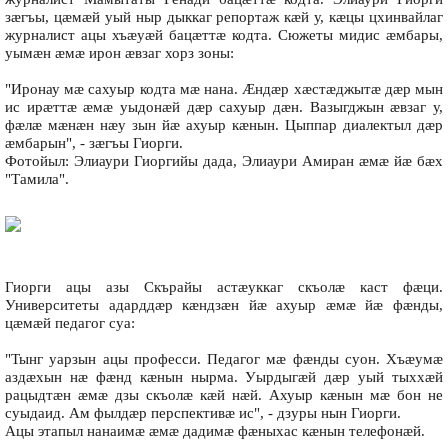
зæгъы, цæмæй уый ныр дыккаг репортаж кæй у, кæцы цхинвайлаг
журналист ацы хъæуæй бацæттæ кодта. Сюжеты мидис æмбары,
уымæн æмæ ирон æвзаг хорз зоны:
"Иронау мæ сахуыр кодта мæ нана. Æндæр хæстæджытæ дæр мын
ис ирæттæ æмæ уыдонæй дæр сахуыр дæн. Вазыгджын æвзаг у,
фæлæ мæнæн нæу зын йæ ахуыр кæнын. Цыппар диалектыл дæр
æмбарын", - зæгъы Гиорги.
Фотойыл: Элиаури Гиоргийы дада, Элиаури Амиран æмæ йæ бæх
"Тамила".
Гиорги ацы азы Скърайы астæуккаг скъолæ каст фæци.
Университеты адарддæр кæндзæн йæ ахуыр æмæ йæ фæнды,
цæмæй педагог суа:
"Тынг уарзын ацы професси. Педагог мæ фæнды суон. Хъæумæ
аздæхын нæ фæнд кæнын нырма. Уырдыгæй дæр уый тыххæй
рацыдтæн æмæ дзы скъолæ кæй нæй. Ахуыр кæнын мæ бон не
суыдаид. Ам фылдæр перспективæ ис", - дзуры нын Гиорги.
Ацы этапыл нанаимæ æмæ дадимæ фæныхас кæнын телефонæй.