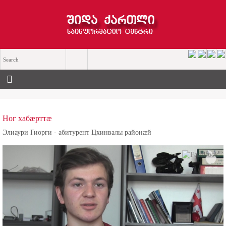
Ног хабæрттæ
Элиаури Гиорги - абитурент Цхинвалы районæй