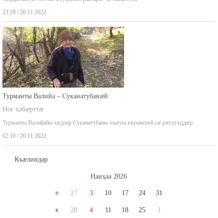
23:29 / 20.11.2022
Турманты Валийа – Суканатубанæй
Ног хабæрттæ
Турманты Валийайы хæдзар Суканатубаны хъæуы къуымтæй сæ рæсугъддæр
02:10 / 26.11.2022
Къæлиндар
Нaнҳәa 2026
п
27
3
10
17
24
31
в
28
4
11
18
25
1