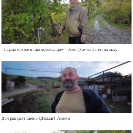
«Нырма махмæ ницы æрбахæццæ» - Земо (Уæллаг) Лететы хъæу
Дон рыздæхт Квемо (Дæллаг) Ренемæ