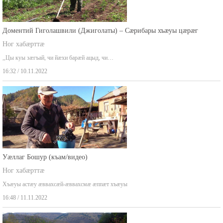
Доментий Гиголашвили (Джиголаты) – Сæрибары хъæуы цæрæг
Ног хабæрттæ
,,Цы куы зæгъай, чи йæхи барæй ацыд, чи…
16:32 / 10.11.2022
Уæллаг Бошур (къам/видео)
Ног хабæрттæ
Хъæуы астæу æввахсæй-æввахсмæ æппæт хъæуы
16:48 / 11.11.2022