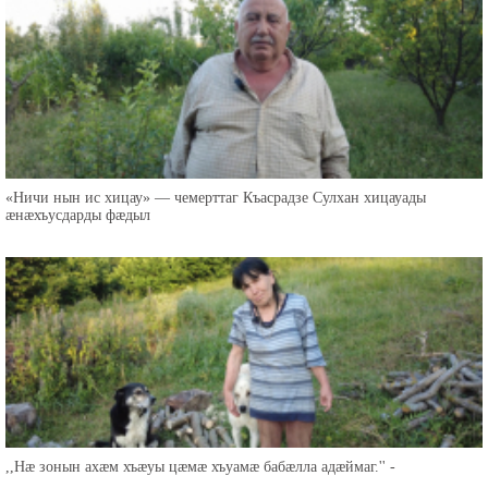
«Ничи нын ис хицау» — чемерттаг Къасрадзе Сулхан хицауады
æнæхъусдарды фæдыл
,,Нæ зонын ахæм хъæуы цæмæ хъуамæ бабæлла адæймаг.'' -