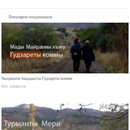
Популярон ногдзинæдтæ
Чызджытæ бацыдысты Гудзареты коммæ
Ног хабæрттæ