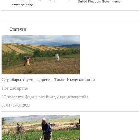
United Kingdom Government.
равдыстдзинад.
Статьятæ
Сæрибары хрусталы цæст – Тамаз Къудухашвили
Ног хабæрттæ
"Æскъола куы фæдæн, раст йеуæд уыдис демократийы
05:04 / 19.08.2022