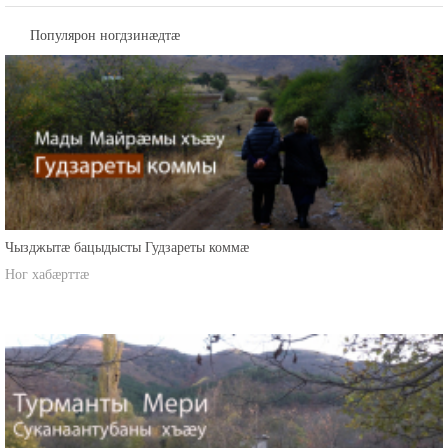
Популярон ногдзинæдтæ
Чызджытæ бацыдысты Гудзареты коммæ
Ног хабæрттæ