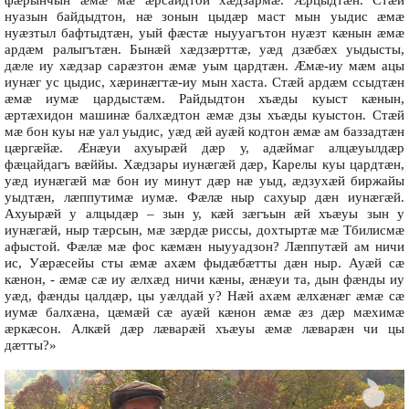
фæрынчын æмæ мæ æрсайдтой хæдзармæ. Æрцыдтæн. Стæй
нуазын байдыдтон, нæ зонын цыдæр маст мын уыдис æмæ
нуæзтыл бафтыдтæн, уый фæстæ ныууагътон нуæзт кæнын æмæ
ардæм ралыгътæн. Бынæй хæдзæрттæ, уæд дзæбæх уыдысты,
дæле иу хæдзар сарæзтон æмæ уым цардтæн. Æмæ-иу мæм ацы
иунæг ус цыдис, хæринæгтæ-иу мын хаста. Стæй ардæм ссыдтæн
æмæ иумæ цардыстæм. Райдыдтон хъæды куыст кæнын,
æртæхидон машинæ балхæдтон æмæ дзы хъæды куыстон. Стæй
мæ бон куы нæ уал уыдис, уæд æй ауæй кодтон æмæ ам баззадтæн
цæргæйæ. Æнæуи ахуырæй дæр у, адæймаг алцæуылдæр
фæцайдагъ вæййы. Хæдзары иунæгæй дæр, Карелы куы цардтæн,
уæд иунæгæй мæ бон иу минут дæр нæ уыд, æдзухæй биржайы
уыдтæн, лæппутимæ иумæ. Фæлæ ныр сахуыр дæн иунæгæй.
Ахуырæй у алцыдæр – зын у, кæй зæгъын æй хъæуы зын у
иунæгæй, ныр тæрсын, мæ зæрдæ риссы, дохтыртæ мæ Тбилисмæ
афыстой. Фæлæ мæ фос кæмæн ныууадзон? Лæппутæй ам ничи
ис, Уæрæсейы сты æмæ ахæм фыдæбæтты дæн ныр. Ауæй сæ
кæнон, - æмæ сæ иу æлхæд ничи кæны, æнæуи та, дын фæнды иу
уæд, фæнды цалдæр, цы уæлдай у? Нæй ахæм æлхæнæг æмæ сæ
иумæ балхæна, цæмæй сæ ауæй кæнон æмæ æз дæр мæхимæ
æркæсон. Алкæй дæр лæварæй хъæуы æмæ лæварæн чи цы
дæтты?»