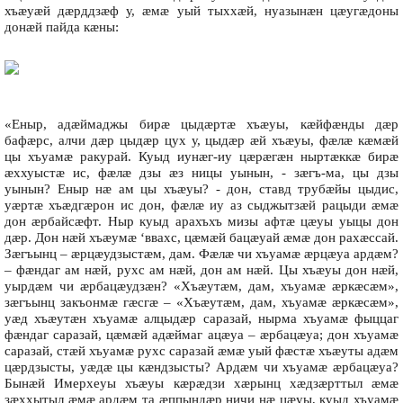
хъæуæй дæрддзæф у, æмæ уый тыххæй, нуазынæн цæугæдоны
донæй пайда кæны:
«Еныр, адæймаджы бирæ цыдæртæ хъæуы, кæйфæнды дæр
бафæрс, алчи дæр цыдæр цух у, цыдæр æй хъæуы, фæлæ кæмæй
цы хъуамæ ракурай. Куыд иунæг-иу цæрæгæн ныртæккæ бирæ
æххуыстæ ис, фæлæ дзы æз ницы уынын, - зæгъ-ма, цы дзы
уынын? Еныр нæ ам цы хъæуы? - дон, ставд трубæйы цыдис,
уæртæ хъæдгæрон ис дон, фæлæ иу аз сыджытзæй рацыди æмæ
дон æрбайсæфт. Ныр куыд арахъхъ мизы афтæ цæуы уыцы дон
дæр. Дон нæй хъæумæ ‘ввахс, цæмæй бацæуай æмæ дон рахæссай.
Зæгъынц – æрцæудзыстæм, дам. Фæлæ чи хъуамæ æрцæуа ардæм?
– фæндаг ам нæй, рухс ам нæй, дон ам нæй. Цы хъæуы дон нæй,
уырдæм чи æрбацæудзæн? «Хъæутæм, дам, хъуамæ æркæсæм»,
зæгъынц закъонмæ гæсгæ – «Хъæутæм, дам, хъуамæ æркæсæм»,
уæд хъæутæн хъуамæ алцыдæр саразай, нырма хъуамæ фыццаг
фæндаг саразай, цæмæй адæймаг ацæуа – æрбацæуа; дон хъуамæ
саразай, стæй хъуамæ рухс саразай æмæ уый фæстæ хъæуты адæм
цæрдзысты, уæдæ цы кæндзысты? Ардæм чи хъуамæ æрбацæуа?
Бынæй Имерхеуы хъæуы кæрæдзи хæрынц хæдзæрттыл æмæ
зæххытыл æмæ ардæм та æппындæр ничи нæ цæуы, куыд хъуамæ