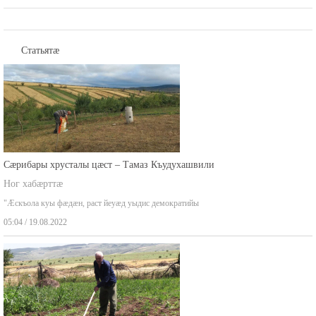
Статьятæ
Сæрибары хрусталы цæст – Тамаз Къудухашвили
Ног хабæрттæ
"Æскъола куы фæдæн, раст йеуæд уыдис демократийы
05:04 / 19.08.2022