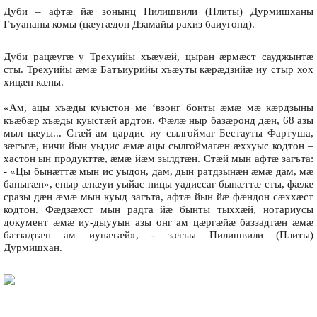
Дуби – афтæ йæ зонынц Пилишвили (Плиты) Дурмишханы
Гъуананы комы (цæугæдон Дзамайы рахиз баиугонд).
Дуби рацæугæ у Трехуийы хъæуæй, цыран æрмæст сауджынтæ
сты. Трехуийы æмæ Батъиурийы хъæуты кæрæдзийæ иу стыр хох
хицæн кæны.
«Ам, ацы хъæды куыстон ме ‘взонг бонты æмæ мæ кæрдзыны
къæбæр хъæды куыстæй ардтон. Фæлæ ныр базæронд дæн, 68 азы
мыл цæуы... Стæй ам цардис иу сылгоймаг Бестауты Фартуша,
зæгъгæ, ничи йын уыдис æмæ ацы сылгоймагæн æххуыс кодтон –
хастон ын продукттæ, æмæ йæм зылдтæн. Стæй мын афтæ загъта:
- «Цы бынæттæ мын ис уыдон, дам, дын ратдзынæн æмæ дам, мæ
баныгæн», еныр æнæуи уыйас ницы уадиссаг бынæттæ сты, фæлæ
сразы дæн æмæ мын куыд загъта, афтæ йын йæ фæндон сæххæст
кодтон. Фæдзæхст мын радта йæ бынты тыххæй, нотариусы
документ æмæ иу-дыууын азы онг ам цæргæйæ баззадтæн æмæ
баззадтæн ам иунæгæй», - зæгъы Пилишвили (Плиты)
Дурмишхан.