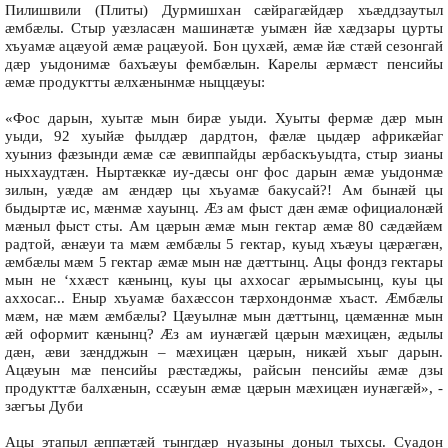
Пилишвили (Плиты) Дурмишхан сæйрагæйдæр хъæддзаутыл
æмбæлы. Стыр уæзласæн машинæтæ уымæн йæ хæдзары цурты
хъуамæ ацæуой æмæ рацæуой. Бон цухæй, æмæ йæ стæй сезонгай
дæр уыдонимæ бахъæуы фембæлын. Карелы æрмæст пенсийы
æмæ продуктты æлхæнынмæ ныццæуы:
«Фос дарын, хуытæ мын бирæ уыди. Хуыты фермæ дæр мын
уыди, 92 хуыйæ фылдæр дардтон, фæлæ цыдæр африкæйаг
хуыниз фæзынди æмæ сæ æвиппайды æрбаскъуыдта, стыр зианы
ныххаудтæн. Ныртæккæ иу-дæсы онг фос дарын æмæ уыдонмæ
зилын, уæдæ ам æндæр цы хъуамæ бакусай?! Ам бынæй цы
быдыртæ ис, мæнмæ хауынц. Æз ам фыст дæн æмæ официалонæй
мæныл фыст сты. Ам цæрын æмæ мын гектар æмæ 80 сæдæйæм
радтой, æнæуи та мæм æмбæлы 5 гектар, куыд хъæуы цæрæгæн,
æмбæлы мæм 5 гектар æмæ мын нæ дæттынц. Ацы фондз гектары
мын не ‘ххæст кæнынц, куы цы аххосаг æрымысынц, куы цы
аххосаг... Еныр хъуамæ бахæссон тæрхондонмæ хъаст. Æмбæлы
мæм, нæ мæм æмбæлы? Цæуылнæ мын дæттынц, цæмæннæ мын
æй оформит кæнынц? Æз ам иунæгæй цæрын мæхицæн, æдылы
дæн, æви зæндджын – мæхицæн цæрын, никæй хъыг дарын.
Ацæуын мæ пенсийы рæстæджы, райсын пенсийы æмæ дзы
продукттæ балхæнын, ссæуын æмæ цæрын мæхицæн иунæгæй», -
зæгъы Дуби
Ацы этапыл æппæтæй тынгдæр нуазыны доныл тыхсы. Суадон