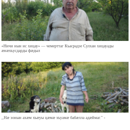
«Ничи нын ис хицау» — чемерттаг Къасрадзе Сулхан хицауады
æнæхъусдарды фæдыл
,,Нæ зонын ахæм хъæуы цæмæ хъуамæ бабæлла адæймаг.'' -