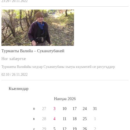
23:29 / 20.11.2022
Турманты Валийа – Суканатубанæй
Ног хабæрттæ
Турманты Валийайы хæдзар Суканатубаны хъæуы къуымтæй сæ рæсугъддæр
02:10 / 26.11.2022
Къæлиндар
Нaнҳәa 2026
п
27
3
10
17
24
31
в
28
4
11
18
25
1
с
29
5
12
19
26
2