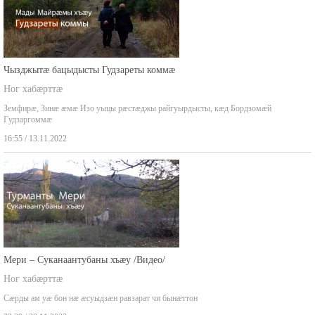
Чызджытæ бацыдысты Гудзареты коммæ
Ног хабæрттæ
Земфирæ, Зинæ æмæ Изо уыцы рæстæджы райгуырдысты, кæд Бордзомæй
Гудзаргоммæ
16:55 / 13.11.2022
Мери – Суканаантубаны хъæу /Видео/
Ног хабæрттæ
Сæрды ам уæ бон нæ æсуыдзæн равзарат чи бынæттон