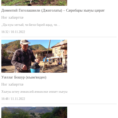
Доментий Гиголашвили (Джиголаты) – Сæрибары хъæуы цæрæг
Ног хабæрттæ
,,Цы куы зæгъай, чи йæхи барæй ацыд, чи…
16:32 / 10.11.2022
Уæллаг Бошур (къам/видео)
Ног хабæрттæ
Хъæуы астæу æввахсæй-æввахсмæ æппæт хъæуы
16:48 / 11.11.2022