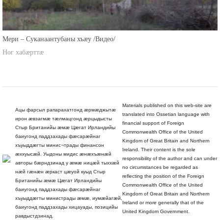
Мери – Суканаантубаны хъæу /Видео/
Ног хабæрттæ
Materials published on this web-site are
Ацы фарсыл рапарахатгонд æрмæджытæ
translated into Ossetian language with
ирон æвзагмæ тæлмацгонд æрцыдысты
financial support of Foreign
Стыр Британийы æмæ Цæгат Ирландийы
Commonwealth Office of the United
баиугонд паддзахады фæсарæйнаг
Kingdom of Great Britain and Northern
хъуыддæгты минис¬трады финансон
Ireland. Their content is the sole
æххуысæй. Уыдоны мидис æнæхъæнæй
responsibility of the author and can under
авторы бæрндзинад у æмæ ницæй тыххæй
no circumstances be regarded as
нæй гæнæн æркаст цæуой куыд Стыр
reflecting the position of the Foreign
Британийы æмæ Цæгат Ирландийы
Commonwealth Office of the United
баиугонд паддзахады фæсарæйнаг
Kingdom of Great Britain and Northern
хъуыддæгты министрады æмæ, иумæйагæй,
Ireland or more generally that of the
баиугонд паддзахады хицауады, позицийы
United Kingdom Government.
равдыстдзинад.