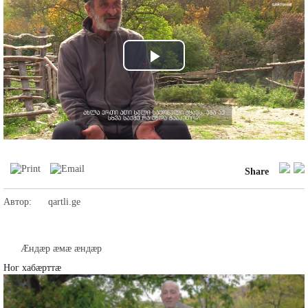
Play
Video
Share
Автор:
qartli.ge
Æндæр æмæ æндæр
Ног хабæрттæ