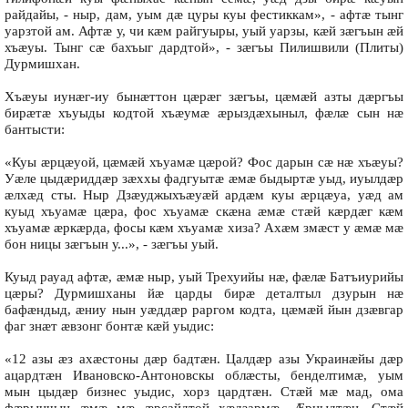
райдайы, - ныр, дам, уым дæ цуры куы фестиккам», - афтæ тынг
уарзтой ам. Афтæ у, чи кæм райгуыры, уый уарзы, кæй зæгъын æй
хъæуы. Тынг сæ бахъыг дардтой», - зæгъы Пилишвили (Плиты)
Дурмишхан.
Хъæуы иунæг-иу бынæттон цæрæг зæгъы, цæмæй азты дæргъы
бирæтæ хъуыды кодтой хъæумæ æрыздæхыныл, фæлæ сын нæ
бантысти:
«Куы æрцæуой, цæмæй хъуамæ цæрой? Фос дарын сæ нæ хъæуы?
Уæле цыдæриддæр зæххы фадгуытæ æмæ быдыртæ уыд, иуылдæр
æлхæд сты. Ныр Дзæуджыхъæуæй ардæм куы æрцæуа, уæд ам
куыд хъуамæ цæра, фос хъуамæ скæна æмæ стæй кæрдæг кæм
хъуамæ æркæрда, фосы кæм хъуамæ хиза? Ахæм змæст у æмæ мæ
бон ницы зæгъын у...», - зæгъы уый.
Куыд рауад афтæ, æмæ ныр, уый Трехуийы нæ, фæлæ Батъиурийы
цæры? Дурмишханы йæ царды бирæ деталтыл дзурын нæ
бафæндыд, æниу нын уæддæр раргом кодта, цæмæй йын дзæвгар
фаг знæт æвзонг бонтæ кæй уыдис:
«12 азы æз ахæстоны дæр бадтæн. Цалдæр азы Украинæйы дæр
ацардтæн Ивановско-Антоновскы облæсты, бенделтимæ, уым
мын цыдæр бизнес уыдис, хорз цардтæн. Стæй мæ мад, ома