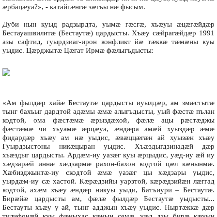
æрбацæуа?», - катайгæнгæ зæгъы нæ фысым.
Дуби нын куыд радзырдта, уымæ гæсгæ, хъæуы æцæгæйдæр
Бестауашвилитæ (Бестаутæ) цардысты. Хъæу сæйрагæйдæр 1991
азы сафтид, гуырдзиаг-ирон конфликт йæ тæккæ тæмæны куы
уыдис. Цæрджытæ Цæгат Ирмæ фæлыгъдысты:
«Ам фылдæр хайæ Бестаутæ цардысты иуылдæр, ам змæстытæ
тынг бахъыг дардтой адæмы æмæ алыгъдысты, уый фæстæ пълан
кодтой, ома фæстæмæ æрыздæхой, фæлæ ацы рæстæджы
фæстæмæ чи хъуамæ æрцæуа, æндæра амæй хуыздæр æмæ
фидардæр хъæу ам нæ уыдис, æвæццæгæн ай хуызæн хъæу
Гуырдзыстоны никæцыран уыдис. Хъæздыгдзинадæй дæр
хъæздыг цардысты. Ардæм-иу уазæг куы æрцыдис, уæд-иу æй иу
хæдзарæй иннæ хæдзармæ рахон-бахон кодтой цæл кæнынмæ.
Хæбизджынтæ-иу скодтой æмæ уазæг цы хæдзары уыдис,
уырдæм-иу сæ хастой. Кæрæдзийы уарзтой, кæрæдзийæн лæггад
кодтой, ахæм хъæу æндæр никуы уыди, Батъиури – Бестаутæ.
Бирæйæ цардысты ам, фæлæ фылдæр Бестаутæ уыдысты...
Бестауты хъæу у ай, тынг адджын хъæу уыдис. Ныртæккæ дæр
тилифонæй куы фæныхас кæнын семæ, уæд дзы бирæ кæуын