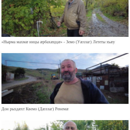
«Нырма махмæ ницы æрбахæццæ» - Земо (Уæллаг) Лететы хъæу
Дон рыздæхт Квемо (Дæллаг) Ренемæ