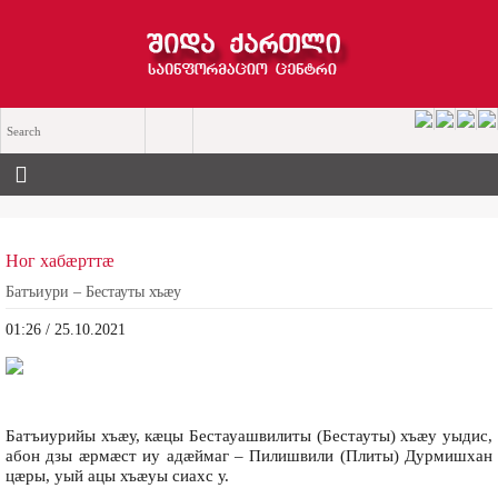
Ног хабæрттæ
Батъиури – Бестауты хъæу
01:26 / 25.10.2021
Батъиурийы хъæу, кæцы Бестауашвилиты (Бестауты) хъæу уыдис,
абон дзы æрмæст иу адæймаг – Пилишвили (Плиты) Дурмишхан
цæры, уый ацы хъæуы сиахс у.