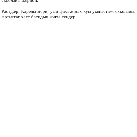
скъолайы бæрнон.
Растдæр, Карелы мери, уый фæстæ мах куы уыдыстæм скъолайы,
æртыггаг хатт басидын кодта тендер.