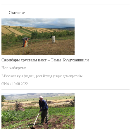
Статьятæ
Сæрибары хрусталы цæст – Тамаз Къудухашвили
Ног хабæрттæ
"Æскъола куы фæдæн, раст йеуæд уыдис демократийы
05:04 / 19.08.2022