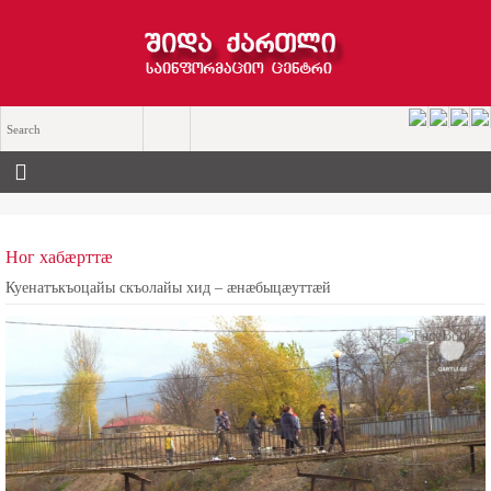
Ног хабæрттæ
Куенатъкъоцайы скъолайы хид – æнæбыцæуттæй