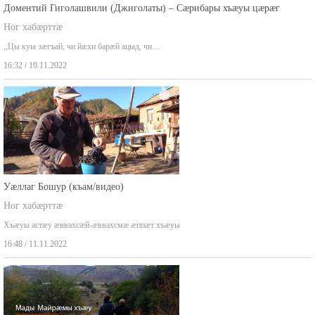
Доментий Гиголашвили (Джиголаты) – Сæрибары хъæуы цæрæг
Ног хабæрттæ
,,Цы куы зæгъай, чи йæхи барæй ацыд, чи…
16:32 / 10.11.2022
Уæллаг Бошур (къам/видео)
Ног хабæрттæ
Хъæуы астæу æввахсæй-æввахсмæ æппæт хъæуы
16:48 / 11.11.2022