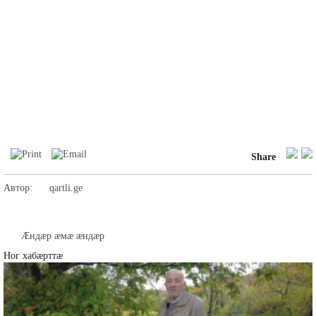
Share
Автор:
qartli.ge
Æндæр æмæ æндæр
Ног хабæрттæ