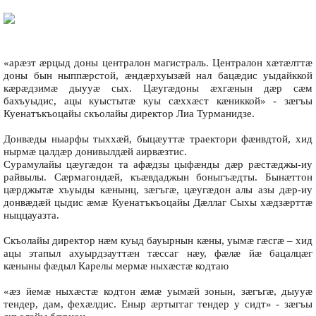
«арæзт æрцыд доны централон магистраль. Централон хæтæлттæ
доны бын ныппæрстой, æндæрхуызæй нал бацæдис уыдайккой
кæрæдзимæ дыууæ сых. Цæугæдоны æхгæнын дæр сæм
бахъуыдис, ацы куыстытæ куы сæххæст кæниккой» - зæгъы
Куенатъкъоцайы скъолайы директор Лиа Турманидзе.
Донвæды ныарфы тыххæй, быцæуттæ траектори фæивдтой, хид
нырмæ цалдæр донивылдæй аирвæзтис.
Сурамулайы цæугæдон та афæдзы цыфæнды дæр рæстæджы-иу
райвылы. Сæрмагондæй, къæвдаджын боныгъæдты. Бынæттон
цæрджытæ хъуыды кæнынц, зæгъгæ, цæугæдон алы азы дæр-иу
донвæдæй цыдис æмæ Куенатъкъоцайы Дæллаг Сыхы хæдзæрттæ
ныццауазта.
Скъолайы директор нæм куыд бауырнын кæны, уымæ гæсгæ – хид
ацы этапыл ахуырдзауттæн тæссаг нæу, фæлæ йæ бацалцæг
кæныны фæдыл Карелы мермæ ныхæстæ кодтаю
«æз йемæ ныхæстæ кодтон æмæ уымæй зонын, зæгъгæ, дыууæ
тендер, дам, фехæлдис. Еныр æртыггаг тендер у сидт» - зæгъы