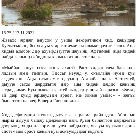
16:25 / 13.11.2021
Æввахс æрдæг æнусон у уыцы декоративон хид, кæцыдæр
Куенатъкъоцайы хъæуы у арæзт æмæ скъоламæ цæдис кæны. Ацы
хидыл алыбон дæр ахуырдзауттæ цæуынц. Афтæмæй, ацы хидæй
пайда кæнынц сабидоны хъомылгæнинæгтæ дæр.
«Мыййаг зонут сывæллоны ахаст? Раст хидыл сæм бафæнды
лидзын æмæ гæппын. Тæссаг йеуæд у, скъолайæ иумæ куы
æздæхынц. Ацы скъоламæ цæуынц Агарайæ дæр. Афтæмæй,
дыууæ сыхы цæрджытæ дæр ацы хидæй цæдис кæнынц
кæрæдзимæ. Куы ныккæла, стæй зындæр у ногæй саразын. Фæлæ,
ай дæр куыд æрцæудзæн арæзт, нæ зонын уыйас» - зæгъы
бынæттон цæрæг, Валери Гивиашвили.
Хид деформаци кæнын дыууæ азы размæ райдыдта. Абон ын
нырид дыууæ быцæу цæджындз нæй. Куыд бынæттон цæрджытæ
дзурынц, хиды деформаци уæд райдыдта, хъæуы нуазыны доны
системайы сраст кæнын куы аскъуыдздзаг кодтой: