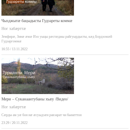
Чызджытæ бацыдысты Гудзареты коммæ
Ног хабæрттæ
Земфирæ, Зинæ æмæ Изо уыцы рæстæджы райгуырдысты, кæд Бордзомæй
Гудзаргоммæ
16:55 / 13.11.2022
Мери – Суканаантубаны хъæу /Видео/
Ног хабæрттæ
Сæрды ам уæ бон нæ æсуыдзæн равзарат чи бынæттон
23:29 / 20.11.2022