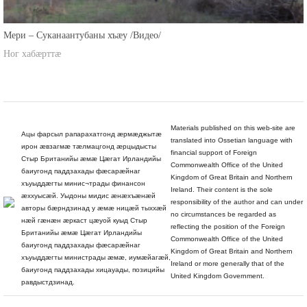
Мери – Суканаантубаны хъæу /Видео/
Ног хабæрттæ
Materials published on this web-site are
Ацы фарсыл рапарахатгонд æрмæджытæ
translated into Ossetian language with
ирон æвзагмæ тæлмацгонд æрцыдысты
financial support of Foreign
Стыр Британийы æмæ Цæгат Ирландийы
Commonwealth Office of the United
баиугонд паддзахады фæсарæйнаг
Kingdom of Great Britain and Northern
хъуыддæгты минис¬трады финансон
Ireland. Their content is the sole
æххуысæй. Уыдоны мидис æнæхъæнæй
responsibility of the author and can under
авторы бæрндзинад у æмæ ницæй тыххæй
no circumstances be regarded as
нæй гæнæн æркаст цæуой куыд Стыр
reflecting the position of the Foreign
Британийы æмæ Цæгат Ирландийы
Commonwealth Office of the United
баиугонд паддзахады фæсарæйнаг
Kingdom of Great Britain and Northern
хъуыддæгты министрады æмæ, иумæйагæй,
Ireland or more generally that of the
баиугонд паддзахады хицауады, позицийы
United Kingdom Government.
равдыстдзинад.