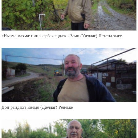
«Нырма махмæ ницы æрбахæццæ» - Земо (Уæллаг) Лететы хъæу
Дон рыздæхт Квемо (Дæллаг) Ренемæ