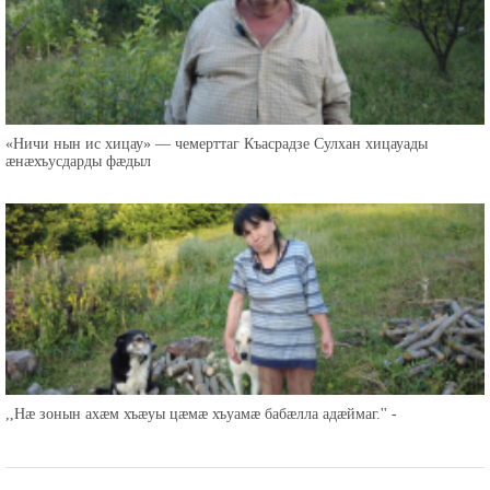
«Ничи нын ис хицау» — чемерттаг Къасрадзе Сулхан хицауады
æнæхъусдарды фæдыл
,,Нæ зонын ахæм хъæуы цæмæ хъуамæ бабæлла адæймаг.'' -