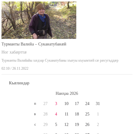
Турманты Валийа – Суканатубанæй
Ног хабæрттæ
Турманты Валийайы хæдзар Суканатубаны хъæуы къуымтæй сæ рæсугъддæр
02:10 / 26.11.2022
Къæлиндар
Нaнҳәa 2026
п
27
3
10
17
24
31
в
28
4
11
18
25
1
с
29
5
12
19
26
2