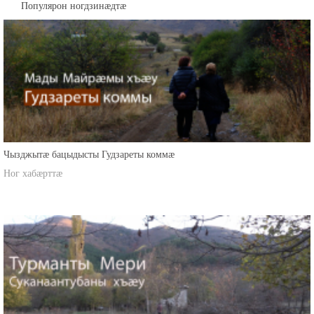
Популярон ногдзинæдтæ
Чызджытæ бацыдысты Гудзареты коммæ
Ног хабæрттæ