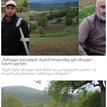
,,წამოვედი ქალაქიდან, მაგრამ სოფლამდე ვერ ამოვედი'' -
პატარა ყელეთი
"ჩვენი მერი ამოვიდა ამას წინათ და გაოცებულმა იკითხა: აქ
როგორ ცხოვრობთო? სასწრაფო ამოდისო?"