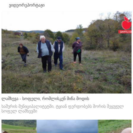
ვიდეორეპორტაჟი
ლაშხევა - სოფელი, რომლისკენ მიწა მოდის
ხაშურის მუნიციპალიტეტში, ტყიან ფერდობებს შორის შეყუჟულ
სოფელ ლაშხევში