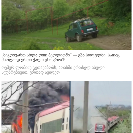
„მივდივართ ახლა დიდ ბეღლითში“ — გზა სოფელში, სადაც
მხოლოდ ერთი ქალი ცხოვრობს
თემურ ლომიძე გვთავაზობს, ათასში ერთხელ ასული
სტუმრებივით, ერთად ავიდეთ