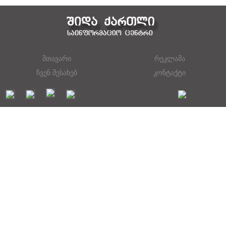
მთავარი
რეკლამა
ჩვენ შესახებ
კონტაქტი