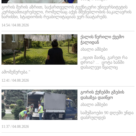
გორის მერის აზრით, საქართველოს ტექნიკური უნივერსიტეტის
კურსდამთავრებული, რომელსაც აქვს მშენებლობის ბაკალავრის
ხარისხი, სტადიონის რეაბილიტაციას ვერ ჩაატარებს.
14:54 / 04.08.2026
ქალის წერილი ქვემო
ჭალიდან
ახალი ამბები
,,იცით მაინც, გარეთ რა
დროა? ...
ცოტა ხანში
დასალევი წყალიც
ამომეწურება."
12:41 / 04.08.2026
გორის ქუჩებში გზების
დახაზვა დაიწყო
ახალი ამბები
სამუშაოები 90 დღეში უნდა
დასრულდეს
11:37 / 04.08.2026