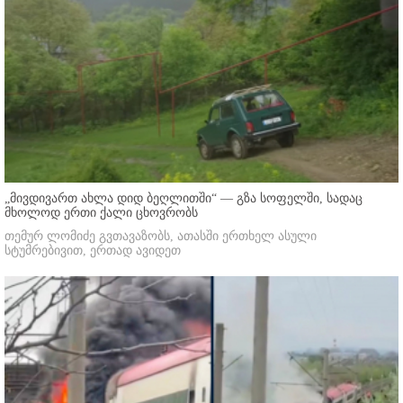
„მივდივართ ახლა დიდ ბეღლითში“ — გზა სოფელში, სადაც
მხოლოდ ერთი ქალი ცხოვრობს
თემურ ლომიძე გვთავაზობს, ათასში ერთხელ ასული
სტუმრებივით, ერთად ავიდეთ