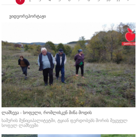
ვიდეორეპორტაჟი
ლაშხევა - სოფელი, რომლისკენ მიწა მოდის
ხაშურის მუნიციპალიტეტში, ტყიან ფერდობებს შორის შეყუჟულ
სოფელ ლაშხევში