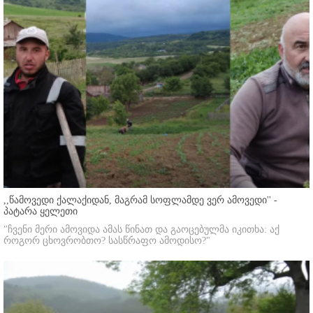
,,წამოვედი ქალაქიდან, მაგრამ სოფლამდე ვერ ამოვედი'' -
პატარა ყელეთი
"ჩვენი მერი ამოვიდა ამას წინათ და გაოცებულმა იკითხა: აქ
როგორ ცხოვრობთო? სასწრაფო ამოდისო?"