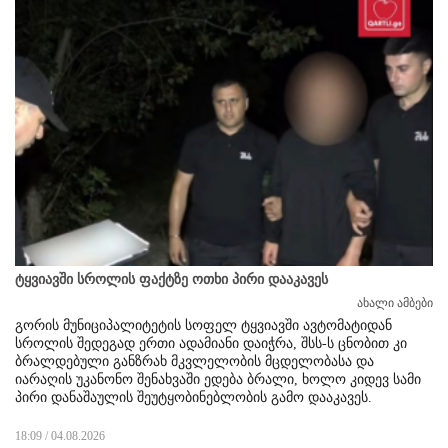
ტყვიავში სროლის ფაქტზე ოთხი პირი დააკავეს
ახალი ამბები
გორის მუნიციპალიტეტის სოფელ ტყვიავში ავტომატიდან
სროლის შედეგად ერთი ადამიანი დაიჭრა, შსს-ს ცნობით კი
ბრალდებული განზრახ მკვლელობის მცდელობასა და
იარაღის უკანონო შენახვაში ედება ბრალი, ხოლო კიდევ სამი
პირი დანაშაულის შეუტყობინებლობის გამო დააკავეს.
18:09 / 04.08.2026