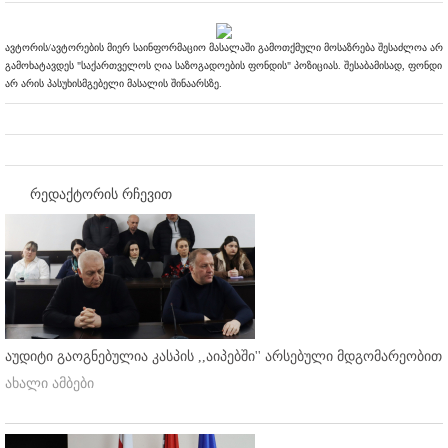
ავტორის/ავტორების მიერ საინფორმაციო მასალაში გამოთქმული მოსაზრება შესაძლოა არ
გამოხატავდეს "საქართველოს ღია საზოგადოების ფონდის" პოზიციას. შესაბამისად, ფონდი
არ არის პასუხისმგებელი მასალის შინაარსზე.
რედაქტორის რჩევით
აუდიტი გაოგნებულია კასპის ,,აიპებში'' არსებული მდგომარეობით
ახალი ამბები