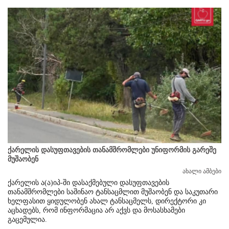
ქარელის დასუფთავების თანამშრომლები უნიფორმის გარეშე
მუშაობენ
ახალი ამბები
ქარელის ა(ა)იპ-ში დასაქმებული დასუფთავების
თანამშრომლები საშინაო ტანსაცმლით მუშაობენ და საკუთარი
ხელფასით ყიდულობენ ახალ ტანსაცმელს, დირექტორი კი
აცხადებს, რომ ინფორმაცია არ აქვს და მოსასხამები
გაცემულია.