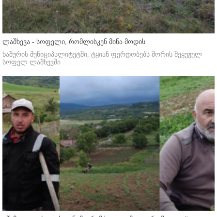
ლაშხევა - სოფელი, რომლისკენ მიწა მოდის
ხაშურის მუნიციპალიტეტში, ტყიან ფერდობებს შორის შეყუჟულ
სოფელ ლაშხევში