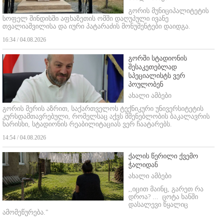
გორის მუნიციპალიტეტის
სოფელ შინდისში აფხაზეთის ომში დაღუპული ივანე
თვალიაშვილისა და იური პატარაძის მონუმენტები დაიდგა.
16:34 / 04.08.2026
გორში სტადიონის
შესაკეთებლად
სპეციალისტს ვერ
პოულობენ
ახალი ამბები
გორის მერის აზრით, საქართველოს ტექნიკური უნივერსიტეტის
კურსდამთავრებული, რომელსაც აქვს მშენებლობის ბაკალავრის
ხარისხი, სტადიონის რეაბილიტაციას ვერ ჩაატარებს.
14:54 / 04.08.2026
ქალის წერილი ქვემო
ჭალიდან
ახალი ამბები
,,იცით მაინც, გარეთ რა
დროა? ...
ცოტა ხანში
დასალევი წყალიც
ამომეწურება."