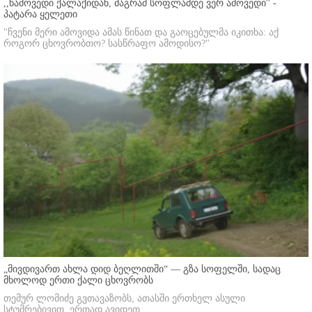
,,წამოვედი ქალაქიდან, მაგრამ სოფლამდე ვერ ამოვედი'' -
პატარა ყელეთი
"ჩვენი მერი ამოვიდა ამას წინათ და გაოცებულმა იკითხა: აქ
როგორ ცხოვრობთო? სასწრაფო ამოდისო?"
„მივდივართ ახლა დიდ ბეღლითში“ — გზა სოფელში, სადაც
მხოლოდ ერთი ქალი ცხოვრობს
თემურ ლომიძე გვთავაზობს, ათასში ერთხელ ასული
სტუმრებივით, ერთად ავიდეთ