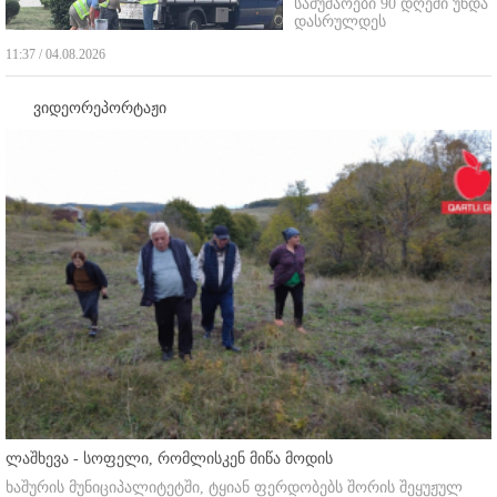
სამუშაოები 90 დღეში უნდა
დასრულდეს
11:37 / 04.08.2026
ვიდეორეპორტაჟი
ლაშხევა - სოფელი, რომლისკენ მიწა მოდის
ხაშურის მუნიციპალიტეტში, ტყიან ფერდობებს შორის შეყუჟულ