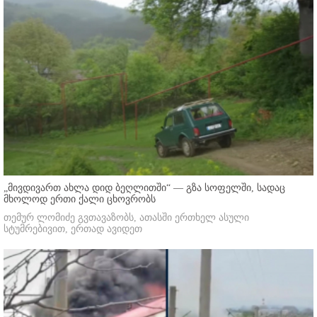
„მივდივართ ახლა დიდ ბეღლითში“ — გზა სოფელში, სადაც
მხოლოდ ერთი ქალი ცხოვრობს
თემურ ლომიძე გვთავაზობს, ათასში ერთხელ ასული
სტუმრებივით, ერთად ავიდეთ