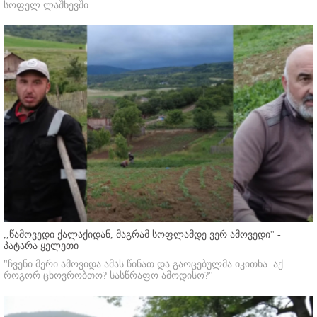
სოფელ ლაშხევში
,,წამოვედი ქალაქიდან, მაგრამ სოფლამდე ვერ ამოვედი'' -
პატარა ყელეთი
"ჩვენი მერი ამოვიდა ამას წინათ და გაოცებულმა იკითხა: აქ
როგორ ცხოვრობთო? სასწრაფო ამოდისო?"