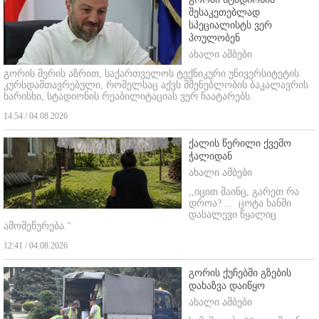
შესაკეთებლად
სპეციალისტს ვერ
პოულობენ
ახალი ამბები
გორის მერის აზრით, საქართველოს ტექნიკური უნივერსიტეტის
კურსდამთავრებული, რომელსაც აქვს მშენებლობის ბაკალავრის
ხარისხი, სტადიონის რეაბილიტაციას ვერ ჩაატარებს.
14:54 / 04.08.2026
ქალის წერილი ქვემო
ჭალიდან
ახალი ამბები
,,იცით მაინც, გარეთ რა
დროა? ...
ცოტა ხანში
დასალევი წყალიც
ამომეწურება."
12:41 / 04.08.2026
გორის ქუჩებში გზების
დახაზვა დაიწყო
ახალი ამბები