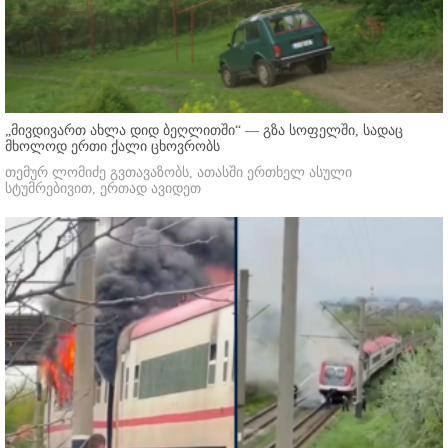
„მივდივართ ახლა დიდ ბეღლითში“ — გზა სოფელში, სადაც
მხოლოდ ერთი ქალი ცხოვრობს
თემურ ლომიძე გვთავაზობს, ათასში ერთხელ ასული
სტუმრებივით, ერთად ავიდეთ