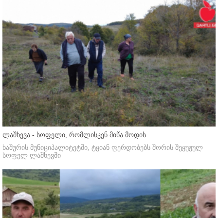
ლაშხევა - სოფელი, რომლისკენ მიწა მოდის
ხაშურის მუნიციპალიტეტში, ტყიან ფერდობებს შორის შეყუჟულ
სოფელ ლაშხევში