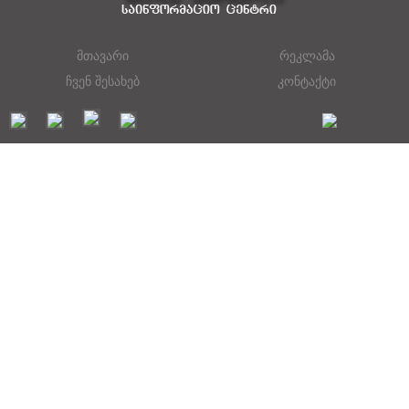
მთავარი
რეკლამა
ჩვენ შესახებ
კონტაქტი