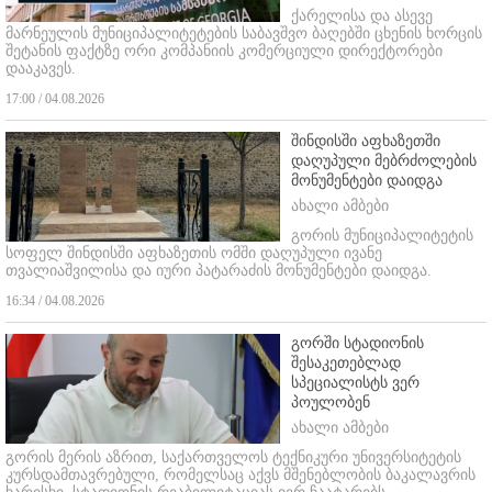
ქარელისა და ასევე
მარნეულის მუნიციპალიტეტების საბავშვო ბაღებში ცხენის ხორცის
შეტანის ფაქტზე ორი კომპანიის კომერციული დირექტორები
დააკავეს.
17:00 / 04.08.2026
შინდისში აფხაზეთში
დაღუპული მებრძოლების
მონუმენტები დაიდგა
ახალი ამბები
გორის მუნიციპალიტეტის
სოფელ შინდისში აფხაზეთის ომში დაღუპული ივანე
თვალიაშვილისა და იური პატარაძის მონუმენტები დაიდგა.
16:34 / 04.08.2026
გორში სტადიონის
შესაკეთებლად
სპეციალისტს ვერ
პოულობენ
ახალი ამბები
გორის მერის აზრით, საქართველოს ტექნიკური უნივერსიტეტის
კურსდამთავრებული, რომელსაც აქვს მშენებლობის ბაკალავრის