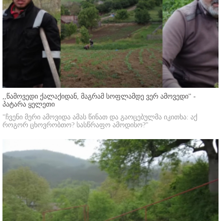
,,წამოვედი ქალაქიდან, მაგრამ სოფლამდე ვერ ამოვედი'' -
პატარა ყელეთი
"ჩვენი მერი ამოვიდა ამას წინათ და გაოცებულმა იკითხა: აქ
როგორ ცხოვრობთო? სასწრაფო ამოდისო?"