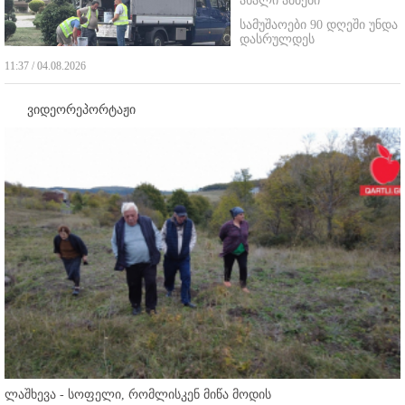
ახალი ამბები
სამუშაოები 90 დღეში უნდა
დასრულდეს
11:37 / 04.08.2026
ვიდეორეპორტაჟი
ლაშხევა - სოფელი, რომლისკენ მიწა მოდის