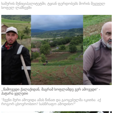
ხაშურის მუნიციპალიტეტში, ტყიან ფერდობებს შორის შეყუჟულ
სოფელ ლაშხევში
,,წამოვედი ქალაქიდან, მაგრამ სოფლამდე ვერ ამოვედი'' -
პატარა ყელეთი
"ჩვენი მერი ამოვიდა ამას წინათ და გაოცებულმა იკითხა: აქ
როგორ ცხოვრობთო? სასწრაფო ამოდისო?"