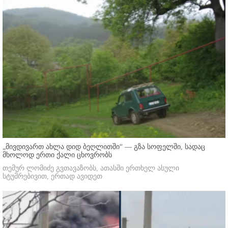
„მივდივართ ახლა დიდ ბეღლითში“ — გზა სოფელში, სადაც
მხოლოდ ერთი ქალი ცხოვრობს
თემურ ლომიძე გვთავაზობს, ათასში ერთხელ ასული
სტუმრებივით, ერთად ავიდეთ