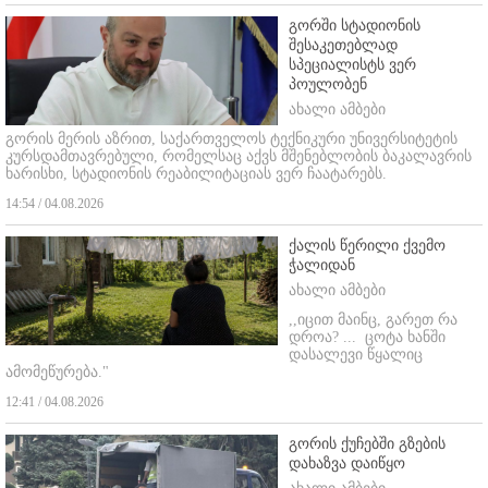
გორში სტადიონის
შესაკეთებლად
სპეციალისტს ვერ
პოულობენ
ახალი ამბები
გორის მერის აზრით, საქართველოს ტექნიკური უნივერსიტეტის
კურსდამთავრებული, რომელსაც აქვს მშენებლობის ბაკალავრის
ხარისხი, სტადიონის რეაბილიტაციას ვერ ჩაატარებს.
14:54 / 04.08.2026
ქალის წერილი ქვემო
ჭალიდან
ახალი ამბები
,,იცით მაინც, გარეთ რა
დროა? ...
ცოტა ხანში
დასალევი წყალიც
ამომეწურება."
12:41 / 04.08.2026
გორის ქუჩებში გზების
დახაზვა დაიწყო