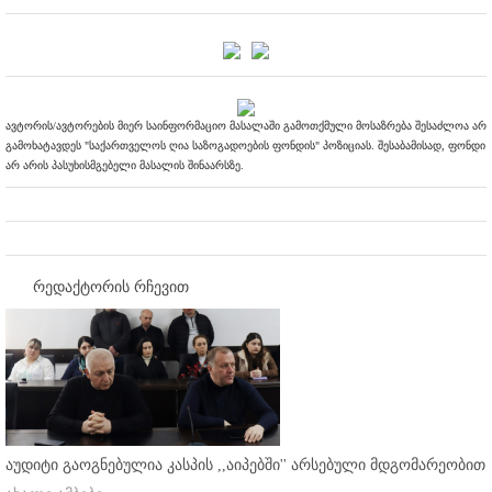
ავტორის/ავტორების მიერ საინფორმაციო მასალაში გამოთქმული მოსაზრება შესაძლოა არ
გამოხატავდეს "საქართველოს ღია საზოგადოების ფონდის" პოზიციას. შესაბამისად, ფონდი
არ არის პასუხისმგებელი მასალის შინაარსზე.
რედაქტორის რჩევით
აუდიტი გაოგნებულია კასპის ,,აიპებში'' არსებული მდგომარეობით