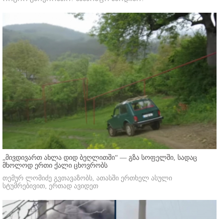
„მივდივართ ახლა დიდ ბეღლითში“ — გზა სოფელში, სადაც
მხოლოდ ერთი ქალი ცხოვრობს
თემურ ლომიძე გვთავაზობს, ათასში ერთხელ ასული
სტუმრებივით, ერთად ავიდეთ