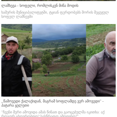
ლაშხევა - სოფელი, რომლისკენ მიწა მოდის
ხაშურის მუნიციპალიტეტში, ტყიან ფერდობებს შორის შეყუჟულ
სოფელ ლაშხევში
,,წამოვედი ქალაქიდან, მაგრამ სოფლამდე ვერ ამოვედი'' -
პატარა ყელეთი
"ჩვენი მერი ამოვიდა ამას წინათ და გაოცებულმა იკითხა: აქ
როგორ ცხოვრობთო? სასწრაფო ამოდისო?"