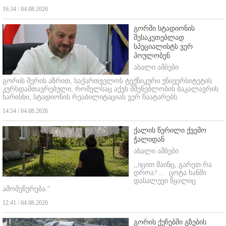
16:34 / 04.08.2026
გორში სტადიონის
შესაკეთებლად
სპეციალისტს ვერ
პოულობენ
ახალი ამბები
გორის მერის აზრით, საქართველოს ტექნიკური უნივერსიტეტის
კურსდამთავრებული, რომელსაც აქვს მშენებლობის ბაკალავრის
ხარისხი, სტადიონის რეაბილიტაციას ვერ ჩაატარებს.
14:54 / 04.08.2026
ქალის წერილი ქვემო
ჭალიდან
ახალი ამბები
,,იცით მაინც, გარეთ რა
დროა? ...
ცოტა ხანში
დასალევი წყალიც
ამომეწურება."
12:41 / 04.08.2026
გორის ქუჩებში გზების