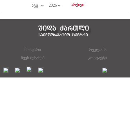
მთავარი
რეკლამა
ჩვენ შესახებ
კონტაქტი