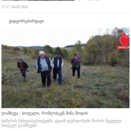
11:37 / 04.08.2026
ვიდეორეპორტაჟი
ლაშხევა - სოფელი, რომლისკენ მიწა მოდის
ხაშურის მუნიციპალიტეტში, ტყიან ფერდობებს შორის შეყუჟულ
სოფელ ლაშხევში