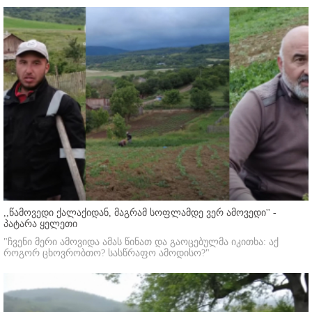
,,წამოვედი ქალაქიდან, მაგრამ სოფლამდე ვერ ამოვედი'' -
პატარა ყელეთი
"ჩვენი მერი ამოვიდა ამას წინათ და გაოცებულმა იკითხა: აქ
როგორ ცხოვრობთო? სასწრაფო ამოდისო?"