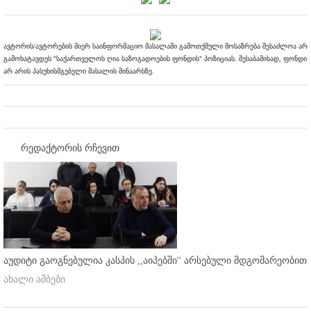
ავტორის/ავტორების მიერ საინფორმაციო მასალაში გამოთქმული მოსაზრება შესაძლოა არ
გამოხატავდეს "საქართველოს ღია საზოგადოების ფონდის" პოზიციას. შესაბამისად, ფონდი
არ არის პასუხისმგებელი მასალის შინაარსზე.
რედაქტორის რჩევით
აუდიტი გაოგნებულია კასპის ,,აიპებში'' არსებული მდგომარეობით
ახალი ამბები