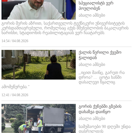
სპეციალისტს ვერ
პოულობენ
ახალი ამბები
გორის მერის აზრით, საქართველოს ტექნიკური უნივერსიტეტის
კურსდამთავრებული, რომელსაც აქვს მშენებლობის ბაკალავრის
ხარისხი, სტადიონის რეაბილიტაციას ვერ ჩაატარებს.
14:54 / 04.08.2026
ქალის წერილი ქვემო
ჭალიდან
ახალი ამბები
,,იცით მაინც, გარეთ რა
დროა? ...
ცოტა ხანში
დასალევი წყალიც
ამომეწურება."
12:41 / 04.08.2026
გორის ქუჩებში გზების
დახაზვა დაიწყო
ახალი ამბები
სამუშაოები 90 დღეში უნდა
დასრულდეს