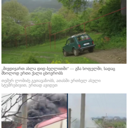
„მივდივართ ახლა დიდ ბეღლითში“ — გზა სოფელში, სადაც
მხოლოდ ერთი ქალი ცხოვრობს
თემურ ლომიძე გვთავაზობს, ათასში ერთხელ ასული
სტუმრებივით, ერთად ავიდეთ