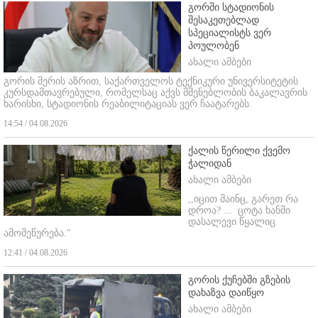
გორში სტადიონის
შესაკეთებლად
სპეციალისტს ვერ
პოულობენ
ახალი ამბები
გორის მერის აზრით, საქართველოს ტექნიკური უნივერსიტეტის
კურსდამთავრებული, რომელსაც აქვს მშენებლობის ბაკალავრის
ხარისხი, სტადიონის რეაბილიტაციას ვერ ჩაატარებს.
14:54 / 04.08.2026
ქალის წერილი ქვემო
ჭალიდან
ახალი ამბები
,,იცით მაინც, გარეთ რა
დროა? ...
ცოტა ხანში
დასალევი წყალიც
ამომეწურება."
12:41 / 04.08.2026
გორის ქუჩებში გზების
დახაზვა დაიწყო
ახალი ამბები