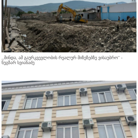
,,მინდა, ამ გაურკვევლობის რეალურ მიზეზებზე ვისაუბრო'' -
ნუგზარ სვიანაძე