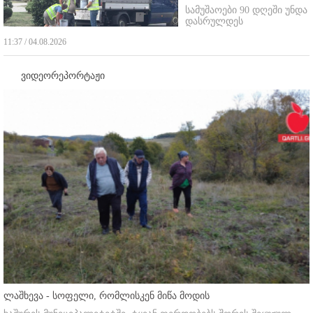
სამუშაოები 90 დღეში უნდა
დასრულდეს
11:37 / 04.08.2026
ვიდეორეპორტაჟი
ლაშხევა - სოფელი, რომლისკენ მიწა მოდის