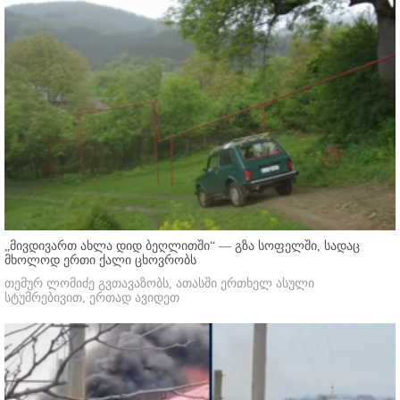
„მივდივართ ახლა დიდ ბეღლითში“ — გზა სოფელში, სადაც
მხოლოდ ერთი ქალი ცხოვრობს
თემურ ლომიძე გვთავაზობს, ათასში ერთხელ ასული
სტუმრებივით, ერთად ავიდეთ