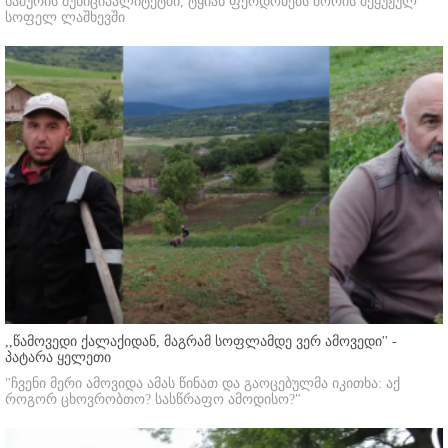
ხაშურის მუნიციპალიტეტში, ტყიან ფერდობებს შორის შეყუჟულ
სოფელ ლაშხევში
,,წამოვედი ქალაქიდან, მაგრამ სოფლამდე ვერ ამოვედი'' -
პატარა ყელეთი
"ჩვენი მერი ამოვიდა ამას წინათ და გაოცებულმა იკითხა: აქ
როგორ ცხოვრობთო? სასწრაფო ამოდისო?"