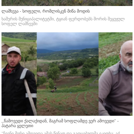
ლაშხევა - სოფელი, რომლისკენ მიწა მოდის
ხაშურის მუნიციპალიტეტში, ტყიან ფერდობებს შორის შეყუჟულ
სოფელ ლაშხევში
,,წამოვედი ქალაქიდან, მაგრამ სოფლამდე ვერ ამოვედი'' -
პატარა ყელეთი
"ჩვენი მერი ამოვიდა ამას წინათ და გაოცებულმა იკითხა: აქ