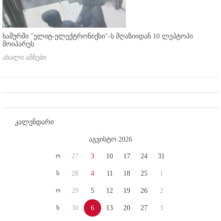
ხაშურში "ელიტ-ელექტრონიქსი"-ს მღაზიიდან 10 ლეპტოპი
მოიპარეს
ახალი ამბები
კალენდარი
აგვისტო 2026
ო
27
3
10
17
24
31
ს
28
4
11
18
25
1
ო
29
5
12
19
26
2
ხ
30
6
13
20
27
3