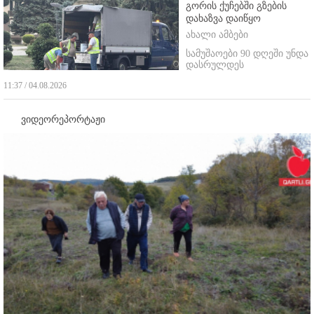
გორის ქუჩებში გზების
დახაზვა დაიწყო
ახალი ამბები
სამუშაოები 90 დღეში უნდა
დასრულდეს
11:37 / 04.08.2026
ვიდეორეპორტაჟი