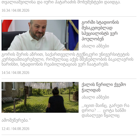
თვალიაშვილისა და იური პატარაძის მონუმენტები დაიდგა.
16:34 / 04.08.2026
გორში სტადიონის
შესაკეთებლად
სპეციალისტს ვერ
პოულობენ
ახალი ამბები
გორის მერის აზრით, საქართველოს ტექნიკური უნივერსიტეტის
კურსდამთავრებული, რომელსაც აქვს მშენებლობის ბაკალავრის
ხარისხი, სტადიონის რეაბილიტაციას ვერ ჩაატარებს.
14:54 / 04.08.2026
ქალის წერილი ქვემო
ჭალიდან
ახალი ამბები
,,იცით მაინც, გარეთ რა
დროა? ...
ცოტა ხანში
დასალევი წყალიც
ამომეწურება."
12:41 / 04.08.2026