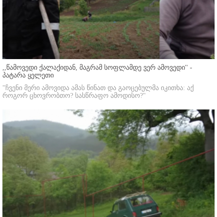
,,წამოვედი ქალაქიდან, მაგრამ სოფლამდე ვერ ამოვედი'' -
პატარა ყელეთი
"ჩვენი მერი ამოვიდა ამას წინათ და გაოცებულმა იკითხა: აქ
როგორ ცხოვრობთო? სასწრაფო ამოდისო?"