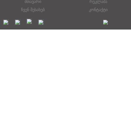
მთავარი
რეკლამა
ჩვენ შესახებ
კონტაქტი