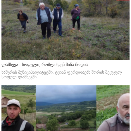
ლაშხევა - სოფელი, რომლისკენ მიწა მოდის
ხაშურის მუნიციპალიტეტში, ტყიან ფერდობებს შორის შეყუჟულ
სოფელ ლაშხევში