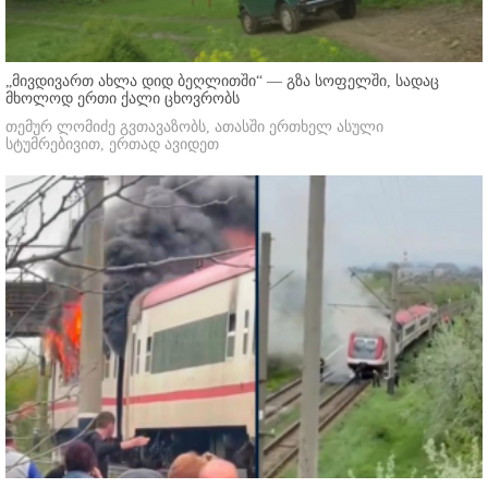
„მივდივართ ახლა დიდ ბეღლითში“ — გზა სოფელში, სადაც
მხოლოდ ერთი ქალი ცხოვრობს
თემურ ლომიძე გვთავაზობს, ათასში ერთხელ ასული
სტუმრებივით, ერთად ავიდეთ