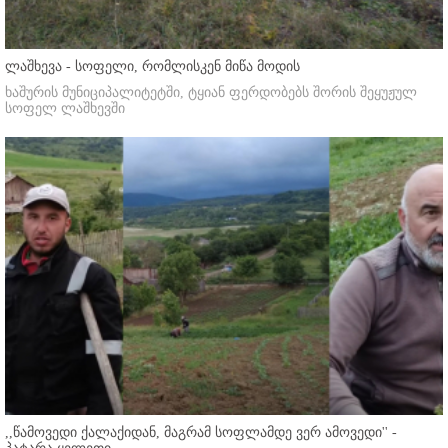
ლაშხევა - სოფელი, რომლისკენ მიწა მოდის
ხაშურის მუნიციპალიტეტში, ტყიან ფერდობებს შორის შეყუჟულ
სოფელ ლაშხევში
,,წამოვედი ქალაქიდან, მაგრამ სოფლამდე ვერ ამოვედი'' -