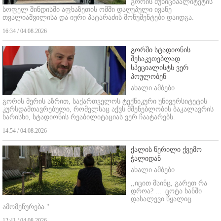
გორის მუნიციპალიტეტის
სოფელ შინდისში აფხაზეთის ომში დაღუპული ივანე
თვალიაშვილისა და იური პატარაძის მონუმენტები დაიდგა.
16:34 / 04.08.2026
გორში სტადიონის
შესაკეთებლად
სპეციალისტს ვერ
პოულობენ
ახალი ამბები
გორის მერის აზრით, საქართველოს ტექნიკური უნივერსიტეტის
კურსდამთავრებული, რომელსაც აქვს მშენებლობის ბაკალავრის
ხარისხი, სტადიონის რეაბილიტაციას ვერ ჩაატარებს.
14:54 / 04.08.2026
ქალის წერილი ქვემო
ჭალიდან
ახალი ამბები
,,იცით მაინც, გარეთ რა
დროა? ...
ცოტა ხანში
დასალევი წყალიც
ამომეწურება."
12:41 / 04.08.2026