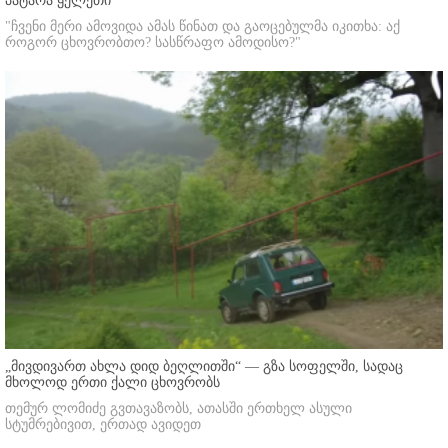
პატარა ყელეთი
"ჩვენი მერი ამოვიდა ამას წინათ და გაოცებულმა იკითხა: აქ
როგორ ცხოვრობთო? სასწრაფო ამოდისო?"
„მივდივართ ახლა დიდ ბეღლითში“ — გზა სოფელში, სადაც
მხოლოდ ერთი ქალი ცხოვრობს
თემურ ლომიძე გვთავაზობს, ათასში ერთხელ ასული
სტუმრებივით, ერთად ავიდეთ