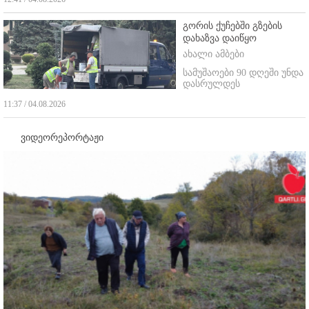
გორის ქუჩებში გზების
დახაზვა დაიწყო
ახალი ამბები
სამუშაოები 90 დღეში უნდა
დასრულდეს
11:37 / 04.08.2026
ვიდეორეპორტაჟი