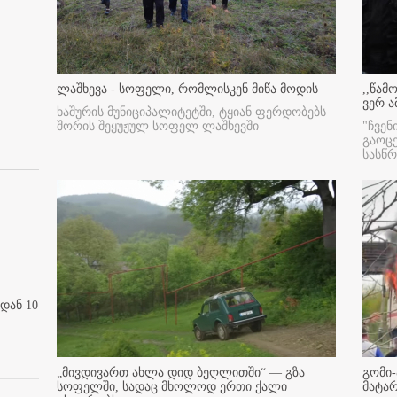
ლაშხევა - სოფელი, რომლისკენ მიწა მოდის
,,წამ
ვერ ა
ხაშურის მუნიციპალიტეტში, ტყიან ფერდობებს
შორის შეყუჟულ სოფელ ლაშხევში
"ჩვენ
გაოც
სასწ
დან 10
„მივდივართ ახლა დიდ ბეღლითში“ — გზა
გომი-
სოფელში, სადაც მხოლოდ ერთი ქალი
მატა