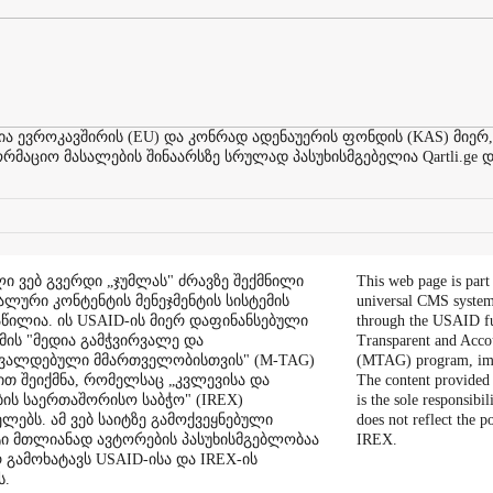
ევროკავშირის (EU) და კონრად ადენაუერის ფონდის (KAS) მიერ,
აციო მასალების შინაარსზე სრულად პასუხისმგებელია Qartli.ge დ
ი ვებ გვერდი „ჯუმლას" ძრავზე შექმნილი
This web page is part
ალური კონტენტის მენეჯმენტის სისტემის
universal CMS system
აწილია. ის USAID-ის მიერ დაფინანსებული
through the USAID f
ის "მედია გამჭვირვალე და
Transparent and Acco
შვალდებული მმართველობისთვის" (M-TAG)
(MTAG) program, im
ით შეიქმნა, რომელსაც „კვლევისა და
The content provided 
ის საერთაშორისო საბჭო" (IREX)
is the sole responsibil
ლებს. ამ ვებ საიტზე გამოქვეყნებული
does not reflect the 
ი მთლიანად ავტორების პასუხისმგებლობაა
IREX.
რ გამოხატავს USAID-ისა და IREX-ის
ს.