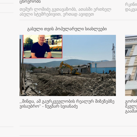
ცხოვრობს
რკინი
თემურ ლომიძე გვთავაზობს, ათასში ერთხელ
დაკვა
ასული სტუმრებივით, ერთად ავიდეთ
გასული თვის პოპულარული სიახლეები
,,მინდა, ამ გაურკვევლობის რეალურ მიზეზებზე
გორის
ვისაუბრო'' - ნუგზარ სვიანაძე
მკვლ
გაამ