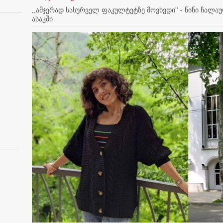
,,ამჯერად სასურველ ფაკულტეტზე მოვხვდი'' - ნინი ჩალ
ასაკში