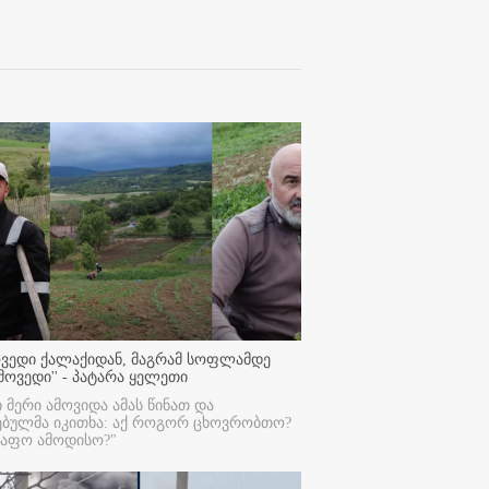
ოვედი ქალაქიდან, მაგრამ სოფლამდე
მოვედი'' - პატარა ყელეთი
ი მერი ამოვიდა ამას წინათ და
ებულმა იკითხა: აქ როგორ ცხოვრობთო?
რაფო ამოდისო?"