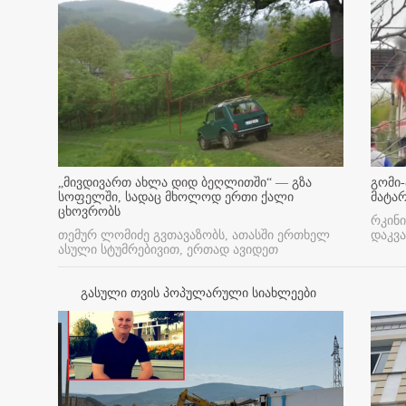
„მივდივართ ახლა დიდ ბეღლითში“ — გზა
გომი-
სოფელში, სადაც მხოლოდ ერთი ქალი
მატა
ცხოვრობს
რკინი
თემურ ლომიძე გვთავაზობს, ათასში ერთხელ
დაკვა
ასული სტუმრებივით, ერთად ავიდეთ
გასული თვის პოპულარული სიახლეები