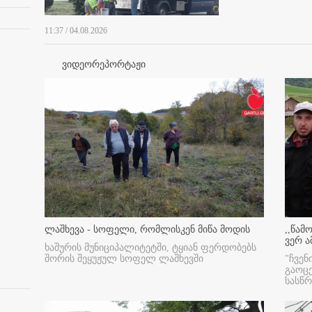
11:37 / 04.08.2026
ვიდეორეპორტაჟი
ლაშხევა - სოფელი, რომლისკენ მიწა მოდის
,,წამ
ვერ ა
ხაშურის მუნიციპალიტეტში, ტყიან ფერდობებს
შორის შეყუჟულ სოფელ ლაშხევში
"ჩვენ
გაოც
სასწ