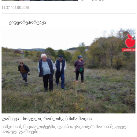
11:37 / 04.08.2026
ვიდეორეპორტაჟი
ლაშხევა - სოფელი, რომლისკენ მიწა მოდის
ხაშურის მუნიციპალიტეტში, ტყიან ფერდობებს შორის შეყუჟულ
სოფელ ლაშხევში