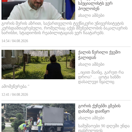
სპეციალისტს ვერ
პოულობენ
ახალი ამბები
გორის მერის აზრით, საქართველოს ტექნიკური უნივერსიტეტის
კურსდამთავრებული, რომელსაც აქვს მშენებლობის ბაკალავრის
ხარისხი, სტადიონის რეაბილიტაციას ვერ ჩაატარებს.
14:54 / 04.08.2026
ქალის წერილი ქვემო
ჭალიდან
ახალი ამბები
,,იცით მაინც, გარეთ რა
დროა? ...
ცოტა ხანში
დასალევი წყალიც
ამომეწურება."
12:41 / 04.08.2026
გორის ქუჩებში გზების
დახაზვა დაიწყო
ახალი ამბები
სამუშაოები 90 დღეში უნდა
დასრულდეს