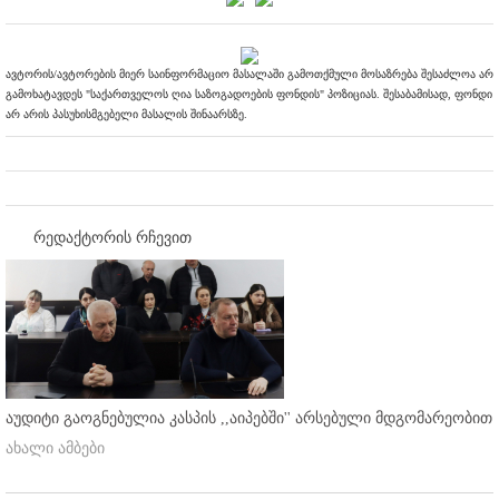
ავტორის/ავტორების მიერ საინფორმაციო მასალაში გამოთქმული მოსაზრება შესაძლოა არ
გამოხატავდეს "საქართველოს ღია საზოგადოების ფონდის" პოზიციას. შესაბამისად, ფონდი
არ არის პასუხისმგებელი მასალის შინაარსზე.
რედაქტორის რჩევით
აუდიტი გაოგნებულია კასპის ,,აიპებში'' არსებული მდგომარეობით
ახალი ამბები