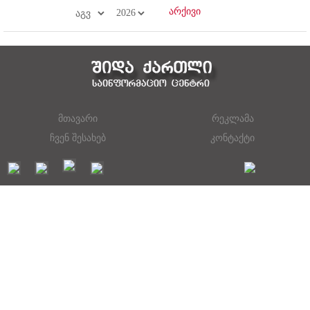
მთავარი
რეკლამა
ჩვენ შესახებ
კონტაქტი