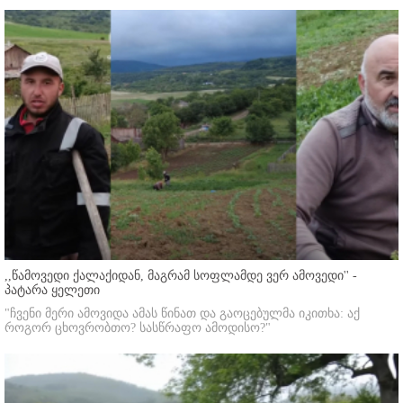
,,წამოვედი ქალაქიდან, მაგრამ სოფლამდე ვერ ამოვედი'' -
პატარა ყელეთი
"ჩვენი მერი ამოვიდა ამას წინათ და გაოცებულმა იკითხა: აქ
როგორ ცხოვრობთო? სასწრაფო ამოდისო?"