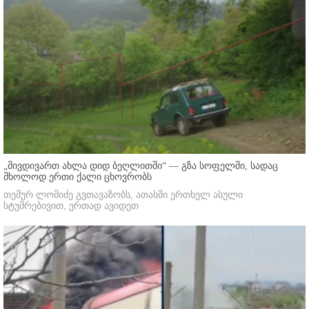
„მივდივართ ახლა დიდ ბეღლითში“ — გზა სოფელში, სადაც
მხოლოდ ერთი ქალი ცხოვრობს
თემურ ლომიძე გვთავაზობს, ათასში ერთხელ ასული
სტუმრებივით, ერთად ავიდეთ