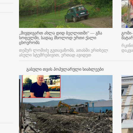
„მივდივართ ახლა დიდ ბეღლითში“ — გზა
გომი-
სოფელში, სადაც მხოლოდ ერთი ქალი
მატა
ცხოვრობს
რკინი
თემურ ლომიძე გვთავაზობს, ათასში ერთხელ
დაკვა
ასული სტუმრებივით, ერთად ავიდეთ
გასული თვის პოპულარული სიახლეები