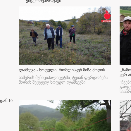
ვიდეორეპორტაჟი
ლაშხევა - სოფელი, რომლისკენ მიწა მოდის
,,წამ
ვერ ა
ხაშურის მუნიციპალიტეტში, ტყიან ფერდობებს
შორის შეყუჟულ სოფელ ლაშხევში
"ჩვენ
გაოც
სასწ
დან 10