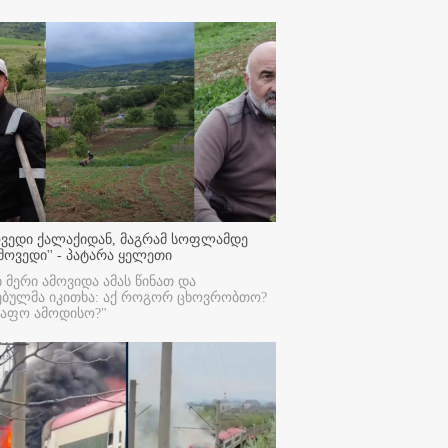
ოვედი ქალაქიდან, მაგრამ სოფლამდე
მოვედი'' - პატარა ყელეთი
ი მერი ამოვიდა ამას წინათ და
ებულმა იკითხა: აქ როგორ ცხოვრობთო?
რაფო ამოდისო?"