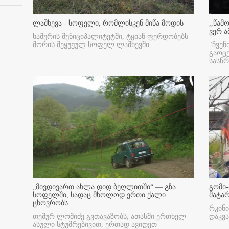
ლაშხევა - სოფელი, რომლისკენ მიწა მოდის
,,წამ
ვერ ა
ხაშურის მუნიციპალიტეტში, ტყიან ფერდობებს
შორის შეყუჟულ სოფელ ლაშხევში
"ჩვენ
გაოც
სასწ
„მივდივართ ახლა დიდ ბეღლითში“ — გზა
გომი-
სოფელში, სადაც მხოლოდ ერთი ქალი
მატა
ცხოვრობს
რკინი
თემურ ლომიძე გვთავაზობს, ათასში ერთხელ
დაკვა
ასული სტუმრებივით, ერთად ავიდეთ