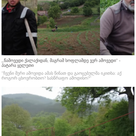
,,წამოვედი ქალაქიდან, მაგრამ სოფლამდე ვერ ამოვედი'' -
პატარა ყელეთი
"ჩვენი მერი ამოვიდა ამას წინათ და გაოცებულმა იკითხა: აქ
როგორ ცხოვრობთო? სასწრაფო ამოდისო?"