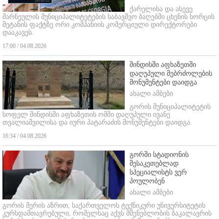
ქარელისა და ასევე
მარნეულის მუნიციპალიტეტების საბავშვო ბაღებში ცხენის ხორცის
შეტანის ფაქტზე ორი კომპანიის კომერციული დირექტორები
დააკავეს.
17:00 / 04.08.2026
შინდისში აფხაზეთში
დაღუპული მებრძოლების
მონუმენტები დაიდგა
ახალი ამბები
გორის მუნიციპალიტეტის
სოფელ შინდისში აფხაზეთის ომში დაღუპული ივანე
თვალიაშვილისა და იური პატარაძის მონუმენტები დაიდგა.
16:34 / 04.08.2026
გორში სტადიონის
შესაკეთებლად
სპეციალისტს ვერ
პოულობენ
ახალი ამბები
გორის მერის აზრით, საქართველოს ტექნიკური უნივერსიტეტის
კურსდამთავრებული, რომელსაც აქვს მშენებლობის ბაკალავრის