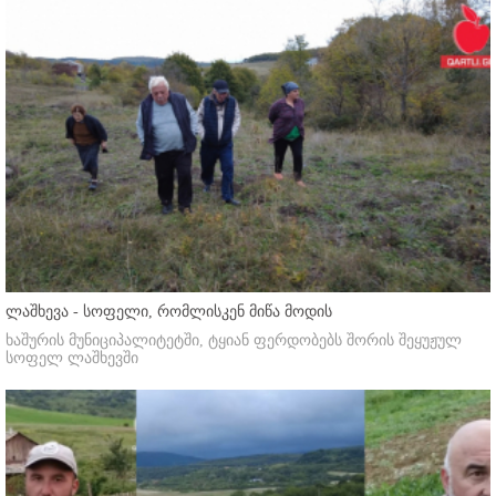
ლაშხევა - სოფელი, რომლისკენ მიწა მოდის
ხაშურის მუნიციპალიტეტში, ტყიან ფერდობებს შორის შეყუჟულ
სოფელ ლაშხევში