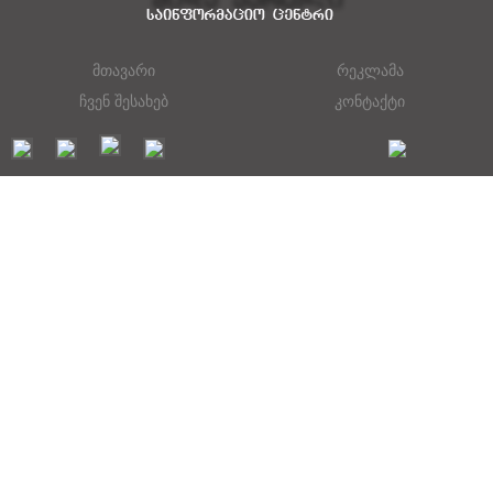
მთავარი
რეკლამა
ჩვენ შესახებ
კონტაქტი