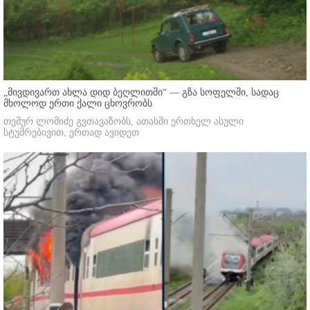
„მივდივართ ახლა დიდ ბეღლითში“ — გზა სოფელში, სადაც
მხოლოდ ერთი ქალი ცხოვრობს
თემურ ლომიძე გვთავაზობს, ათასში ერთხელ ასული
სტუმრებივით, ერთად ავიდეთ