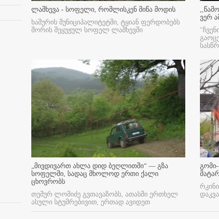
ლაშხევა - სოფელი, რომლისკენ მიწა მოდის
,,წამ
ვერ ა
ხაშურის მუნიციპალიტეტში, ტყიან ფერდობებს
შორის შეყუჟულ სოფელ ლაშხევში
"ჩვენ
გაოც
სასწ
„მივდივართ ახლა დიდ ბეღლითში“ — გზა
გომი-
სოფელში, სადაც მხოლოდ ერთი ქალი
მატა
ცხოვრობს
რკინი
თემურ ლომიძე გვთავაზობს, ათასში ერთხელ
დაკვა
ასული სტუმრებივით, ერთად ავიდეთ