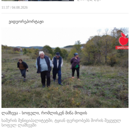
11:37 / 04.08.2026
ვიდეორეპორტაჟი
ლაშხევა - სოფელი, რომლისკენ მიწა მოდის
ხაშურის მუნიციპალიტეტში, ტყიან ფერდობებს შორის შეყუჟულ
სოფელ ლაშხევში