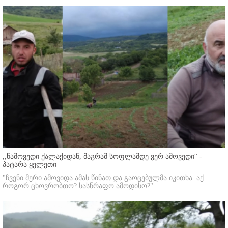
,,წამოვედი ქალაქიდან, მაგრამ სოფლამდე ვერ ამოვედი'' -
პატარა ყელეთი
"ჩვენი მერი ამოვიდა ამას წინათ და გაოცებულმა იკითხა: აქ
როგორ ცხოვრობთო? სასწრაფო ამოდისო?"