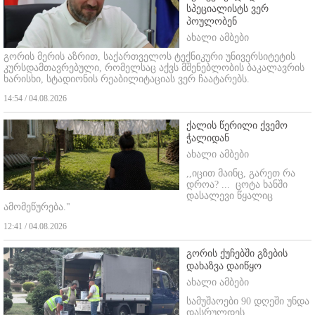
სპეციალისტს ვერ
პოულობენ
ახალი ამბები
გორის მერის აზრით, საქართველოს ტექნიკური უნივერსიტეტის
კურსდამთავრებული, რომელსაც აქვს მშენებლობის ბაკალავრის
ხარისხი, სტადიონის რეაბილიტაციას ვერ ჩაატარებს.
14:54 / 04.08.2026
ქალის წერილი ქვემო
ჭალიდან
ახალი ამბები
,,იცით მაინც, გარეთ რა
დროა? ...
ცოტა ხანში
დასალევი წყალიც
ამომეწურება."
12:41 / 04.08.2026
გორის ქუჩებში გზების
დახაზვა დაიწყო
ახალი ამბები
სამუშაოები 90 დღეში უნდა
დასრულდეს