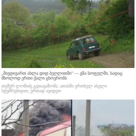
„მივდივართ ახლა დიდ ბეღლითში“ — გზა სოფელში, სადაც
მხოლოდ ერთი ქალი ცხოვრობს
თემურ ლომიძე გვთავაზობს, ათასში ერთხელ ასული
სტუმრებივით, ერთად ავიდეთ