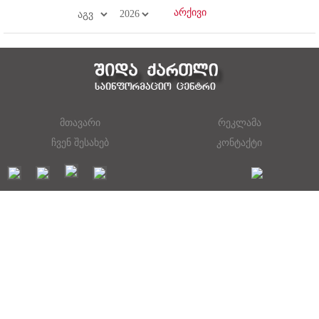
მთავარი
რეკლამა
ჩვენ შესახებ
კონტაქტი