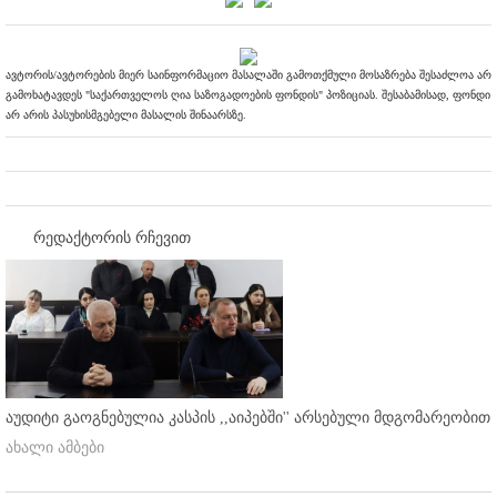
ავტორის/ავტორების მიერ საინფორმაციო მასალაში გამოთქმული მოსაზრება შესაძლოა არ
გამოხატავდეს "საქართველოს ღია საზოგადოების ფონდის" პოზიციას. შესაბამისად, ფონდი
არ არის პასუხისმგებელი მასალის შინაარსზე.
რედაქტორის რჩევით
აუდიტი გაოგნებულია კასპის ,,აიპებში'' არსებული მდგომარეობით
ახალი ამბები