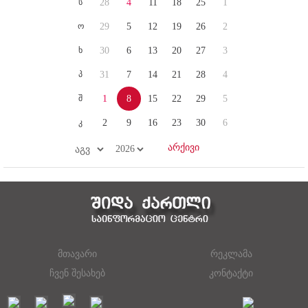
ს
28
4
11
18
25
1
ო
29
5
12
19
26
2
ხ
30
6
13
20
27
3
პ
31
7
14
21
28
4
შ
1
8
15
22
29
5
კ
2
9
16
23
30
6
მთავარი
რეკლამა
ჩვენ შესახებ
კონტაქტი