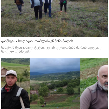
ლაშხევა - სოფელი, რომლისკენ მიწა მოდის
ხაშურის მუნიციპალიტეტში, ტყიან ფერდობებს შორის შეყუჟულ
სოფელ ლაშხევში