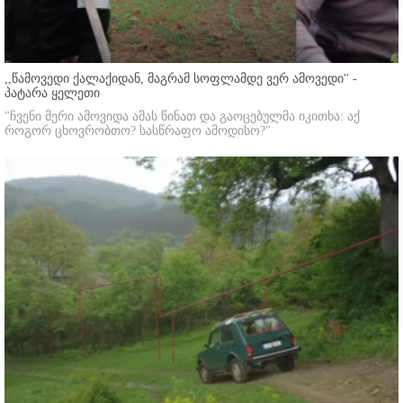
,,წამოვედი ქალაქიდან, მაგრამ სოფლამდე ვერ ამოვედი'' -
პატარა ყელეთი
"ჩვენი მერი ამოვიდა ამას წინათ და გაოცებულმა იკითხა: აქ
როგორ ცხოვრობთო? სასწრაფო ამოდისო?"